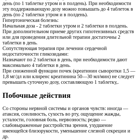
день (по 1 таблетке утром и в полдень). При необходимости
эту поддерживающую дозу можно повышать до 4 таблеток в
день (по 2 таблетки утром и в полдень).
Гипертоническая болезнь:
Начальная доза - 2 таблетки утром и 2 таблетки в полдень.
При дополнительном приеме других гипотензивных средств
или для проведения длительной терапии достаточны 2
таблетки в день.
Сопутствующая терапия при лечении сердечной
недостаточности гликозидами:
Назначают по 2 таблетки в день, при необходимости дают
максимально 4 таблетки в день.
При сниженной функции почек (креатинин сыворотки 1,5 —
1,8 мг/дл или клиренс креатинина 50—30 мл/мин) не следует
превышать суточную дозу, составляющую 1 таблетку,.
Побочные действия
Со стороны нервной системы и органов чувств: иногда —
атаксия, сонливость, сухость во рту, ощущение жажды,
усталости, головная боль, нервозность; редко —
слабовыраженные расстройства зрения, ухудшение
имеющейся близорукости, уменьшение слезной секреции и
др.