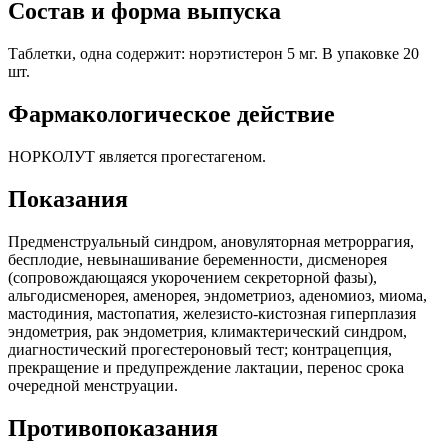
Состав и форма выпуска
Таблетки, одна содержит: норэтистерон 5 мг. В упаковке 20
шт.
Фармакологическое действие
НОРКОЛУТ является прогестагеном.
Показания
Предменструальный синдром, ановуляторная метроррагия,
бесплодие, невынашивание беременности, дисменорея
(сопровождающаяся укорочением секреторной фазы),
альгодисменорея, аменорея, эндометриоз, аденомиоз, миома,
мастодиния, мастопатия, железисто-кистозная гиперплазия
эндометрия, рак эндометрия, климактерический синдром,
диагностический прогестероновый тест; контрацепция,
прекращение и предупреждение лактации, перенос срока
очередной менструации.
Противопоказания