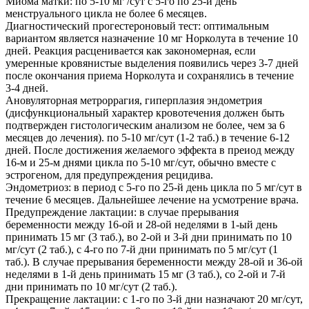
Миома матки: по 5-10 мг /сут с 5-го по 25-й день
менструального цикла не более 6 месяцев.
Диагностический прогестероновый тест: оптимальным
вариантом является назначение 10 мг Норколута в течение 10
дней. Реакция расценивается как закономерная, если
умеренные кровянистые выделения появились через 3-7 дней
после окончания приема Норколута и сохранялись в течение
3-4 дней.
Ановуляторная метроррагия, гиперплазия эндометрия
(дисфункциональный характер кровотечения должен быть
подтвержден гистологическим анализом не более, чем за 6
месяцев до лечения). по 5-10 мг/сут (1-2 таб.) в течение 6-12
дней. После достижения желаемого эффекта в преиод между
16-м и 25-м днями цикла по 5-10 мг/сут, обычно вместе с
эстрогеном, для предупреждения рецидива.
Эндометриоз: в период с 5-го по 25-й день цикла по 5 мг/сут в
течение 6 месяцев. Дальнейшее лечение на усмотрение врача.
Предупреждение лактации: в случае прерывания
беременности между 16-ой и 28-ой неделями в 1-ый день
принимать 15 мг (3 таб.), во 2-ой и 3-й дни принимать по 10
мг/сут (2 таб.), с 4-го по 7-й дни принимать по 5 мг/сут (1
таб.). В случае прерывания беременности между 28-ой и 36-ой
неделями в 1-й день принимать 15 мг (3 таб.), со 2-ой и 7-й
дни принимать по 10 мг/сут (2 таб.).
Прекращение лактации: с 1-го по 3-й дни назначают 20 мг/сут,