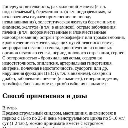
Гиперчувствительность, рак молочной железы (в т.ч.
подозреваемый), беременность (в т.ч. подозреваемая, за
исключением случаев применения по поводу
невынашивания), холестатическая желтуха беременных в
анамнезе, желтуха (в т.ч. в анамнезе), острые заболевания
печени (в т.ч. доброкачественные и злокачественные
новообразования), острый тромбофлефит или тромбоэмболия,
кровотечение из мочевыводящих путей неясного генеза,
метроррагия неясного генеза, кровотечение из половых
органов неясного генеза, период полового созревания, герпес.
С осторожностью - бронхиальная астма, сердечная
недостаточность, эпилепсия, артериальная гипертензия,
мигрень, почечная недостаточность, судороги или др.
нарушения функции ЦНС (в т.ч. в анамнезе), сахарный
диабет, заболевания печени (в анамнезе), гиперлипидемия,
тромбофлебит в анамнезе, тромбоэмболия в анамнезе.
Способ применения и дозы
Внутрь.
Предменструальный синдром, мастидиния, дисменорея: в
период с 16-го по 25-й день менструального цикла по 5-10 мг/
сут (1-2 таб.), можно принимать вместе с эстрогеом.