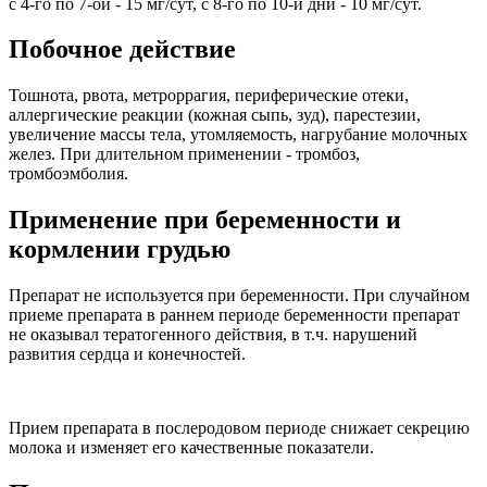
с 4-го по 7-ой - 15 мг/сут, с 8-го по 10-й дни - 10 мг/сут.
Побочное действие
Тошнота, рвота, метроррагия, периферические отеки,
аллергические реакции (кожная сыпь, зуд), парестезии,
увеличение массы тела, утомляемость, нагрубание молочных
желез. При длительном применении - тромбоз,
тромбоэмболия.
Применение при беременности и
кормлении грудью
Препарат не используется при беременности. При случайном
приеме препарата в раннем периоде беременности препарат
не оказывал тератогенного действия, в т.ч. нарушений
развития сердца и конечностей.
Прием препарата в послеродовом периоде снижает секрецию
молока и изменяет его качественные показатели.