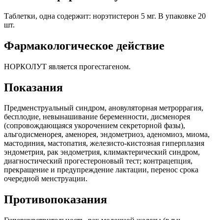
Таблетки, одна содержит: норэтистерон 5 мг. В упаковке 20
шт.
Фармакологическое действие
НОРКОЛУТ является прогестагеном.
Показания
Предменструальный синдром, ановуляторная метроррагия,
бесплодие, невынашивание беременности, дисменорея
(сопровождающаяся укорочением секреторной фазы),
альгодисменорея, аменорея, эндометриоз, аденомиоз, миома,
мастодиния, мастопатия, железисто-кистозная гиперплазия
эндометрия, рак эндометрия, климактерический синдром,
диагностический прогестероновый тест; контрацепция,
прекращение и предупреждение лактации, перенос срока
очередной менструации.
Противопоказания