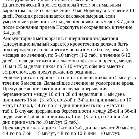
Диагностический прогестероновый тест: оптимальным
вариантом является назначение 10 мг Норколута в течение 10
дней. Реакция расценивается как закономерная, если
умеренные кровянистые выделения появились через 3-7 дней
после окончания приема Норколута и сохранялись в течение
3-4 дней.
Ановуляторная метроррагия, гиперплазия эндометрия
(дисфункциональный характер кровотечения должен быть
подтвержден гистологическим анализом не более, чем за 6
месяцев до лечения). по 5-10 мг/сут (1-2 таб.) в течение 6-12
дней. После достижения желаемого эффекта в преиод между
16-м и 25-м днями цикла по 5-10 мг/сут, обычно вместе с
эстрогеном, для предупреждения рецидива.
Эндометриоз: в период с 5-го по 25-й день цикла по 5 мг/сут в
течение 6 месяцев. Дальнейшее лечение на усмотрение врача.
Предупреждение лактации: в случае прерывания
беременности между 16-ой и 28-ой неделями в 1-ый день
принимать 15 мг (3 таб.), во 2-ой и 3-й дни принимать по 10
мг/сут (2 таб.), с 4-го по 7-й дни принимать по 5 мг/сут (1
таб.). В случае прерывания беременности между 28-ой и 36-ой
неделями в 1-й день принимать 15 мг (3 таб.), со 2-ой и 7-й
дни принимать по 10 мг/сут (2 таб.).
Прекращение лактации: с 1-го по 3-й дни назначают 20 мг/сут,
с 4-го по 7-ой - 15 мг/сут, с 8-го по 10-й дни - 10 мг/сут.