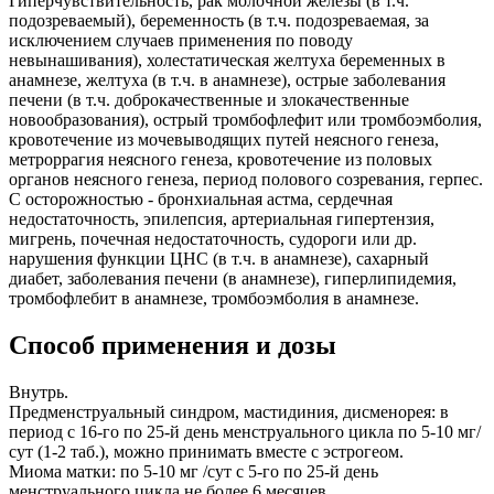
Гиперчувствительность, рак молочной железы (в т.ч.
подозреваемый), беременность (в т.ч. подозреваемая, за
исключением случаев применения по поводу
невынашивания), холестатическая желтуха беременных в
анамнезе, желтуха (в т.ч. в анамнезе), острые заболевания
печени (в т.ч. доброкачественные и злокачественные
новообразования), острый тромбофлефит или тромбоэмболия,
кровотечение из мочевыводящих путей неясного генеза,
метроррагия неясного генеза, кровотечение из половых
органов неясного генеза, период полового созревания, герпес.
С осторожностью - бронхиальная астма, сердечная
недостаточность, эпилепсия, артериальная гипертензия,
мигрень, почечная недостаточность, судороги или др.
нарушения функции ЦНС (в т.ч. в анамнезе), сахарный
диабет, заболевания печени (в анамнезе), гиперлипидемия,
тромбофлебит в анамнезе, тромбоэмболия в анамнезе.
Способ применения и дозы
Внутрь.
Предменструальный синдром, мастидиния, дисменорея: в
период с 16-го по 25-й день менструального цикла по 5-10 мг/
сут (1-2 таб.), можно принимать вместе с эстрогеом.
Миома матки: по 5-10 мг /сут с 5-го по 25-й день
менструального цикла не более 6 месяцев.