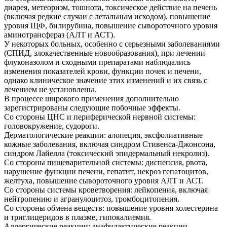
диарея, метеоризм, тошнота, токсическое действие на печень
(включая редкие случаи с летальным исходом), повышение
уровня ЩФ, билирубина, повышение сывороточного уровня
аминотрансфераз (АЛТ и АСТ).
У некоторых больных, особенно с серьезными заболеваниями
(СПИД, злокачественные новообразования), при лечении
флуконазолом и сходными препаратами наблюдались
изменения показателей крови, функции почек и печени,
однако клиническое значение этих изменений и их связь с
лечением не установлены.
В процессе широкого применения дополнительно
зарегистрированы следующие побочные эффекты.
Со стороны ЦНС и периферической нервной системы:
головокружение, судороги.
Дерматологические реакции: алопеция, эксфолиативные
кожные заболевания, включая синдром Стивенса-Джонсона,
синдром Лайелла (токсический эпидермальный некролиз).
Со стороны пищеварительной системы: диспепсия, рвота,
нарушение функции печени, гепатит, некроз гепатоцитов,
желтуха, повышение сывороточного уровня АЛТ и АСТ.
Со стороны системы кроветворения: лейкопения, включая
нейтропению и агранулоцитоз, тромбоцитопения.
Со стороны обмена веществ: повышение уровня холестерина
и триглицеридов в плазме, гипокалиемия.
Аллергические реакции: анафилактические реакции,