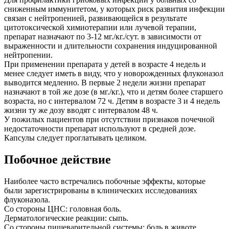
сниженным иммунитетом, у которых риск развития инфекции
связан с нейтропенией, развивающейся в результате
цитотоксической химиотерапии или лучевой терапии,
препарат назначают по 3-12 мг./кг./сут. в зависимости от
выраженности и длительности сохранения индуцированной
нейтропении.
При применении препарата у детей в возрасте 4 недель и
менее следует иметь в виду, что у новорожденных флуконазол
выводится медленно. В первые 2 недели жизни препарат
назначают в той же дозе (в мг./кг.), что и детям более старшего
возраста, но с интервалом 72 ч. Детям в возрасте 3 и 4 недель
жизни ту же дозу вводят с интервалом 48 ч.
У пожилых пациентов при отсутствии признаков почечной
недостаточности препарат используют в средней дозе.
Капсулы следует проглатывать целиком.
Побочное действие
Наиболее часто встречались побочные эффекты, которые
были зарегистрированы в клинических исследованиях
флуконазола.
Со стороны ЦНС: головная боль.
Дерматологические реакции: сыпь.
Со стороны пищеварительной системы: боль в животе,