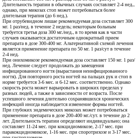
Длительность терапии в обычных случаях составляет 2-4 нед.,
однако, при микозах стоп может потребоваться более
длительная терапия (до 6 нед.).
При отрубевидном лишае рекомендуемая доза составляет 300
мг. 1 раз/нед. в течение 2 недель; некоторым больным
требуется третья доза 300 мг./нед., в то время как в части
случаев оказывается достаточным однократный прием
препарата в дозе 300-400 мг. Альтернативной схемой лечения
является применение препарата по 50 мг. 1 раз/сут в течение
2-4 нед.
При онихомикозе рекомендуемая доза составляет 150 мг. 1 раз/
нед. Лечение следует продолжать до замещения
инфицированного ногтя (вырастания неинфицированного
ногтя). Для повторного роста ногтей на пальцах рук и стоп в
норме требуется 3-6 мес. и 6-12 мес. соответственно. Однако
скорость роста может варьировать в широких пределах у
разных людей, а также в зависимости от возраста. После
успешного лечения длительно сохранявшихся хронических
инфекций иногда наблюдается изменение формы ногтей.
При глубоких эндемических микозах может потребоваться
применение препарата в дозе 200-400 мг./сут. в течение до 2
лет. Длительность терапии определяют индивидуально; она
составляет 11-24 мес. при кокцидиомикозе, 2-17 мес. при
паракокцидиомикозе, 1-16 мес. при споротрихозе и 3-17 мес.
при гистоплазмозе.