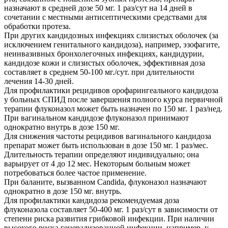
назначают в средней дозе 50 мг. 1 раз/сут на 14 дней в
сочетании с местными антисептическими средствами для
обработки протеза.
При других кандидозных инфекциях слизистых оболочек (за
исключением генитального кандидоза), например, эзофагите,
неинвазивных бронхолегочных инфекциях, кандидурии,
кандидозе кожи и слизистых оболочек, эффективная доза
составляет в среднем 50-100 мг./сут. при длительности
лечения 14-30 дней.
Для профилактики рецидивов орофарингеального кандидоза
у больных СПИД после завершения полного курса первичной
терапии флуконазол может быть назначен по 150 мг. 1 раз/нед.
При вагинальном кандидозе флуконазол принимают
однократно внутрь в дозе 150 мг.
Для снижения частоты рецидивов вагинального кандидоза
препарат может быть использован в дозе 150 мг. 1 раз/мес.
Длительность терапии определяют индивидуально; она
варьирует от 4 до 12 мес. Некоторым больным может
потребоваться более частое применение.
При баланите, вызванном Candida, флуконазол назначают
однократно в дозе 150 мг. внутрь.
Для профилактики кандидоза рекомендуемая доза
флуконазола составляет 50-400 мг. 1 раз/сут в зависимости от
степени риска развития грибковой инфекции. При наличии
высокого риска генерализованной инфекции, например, у