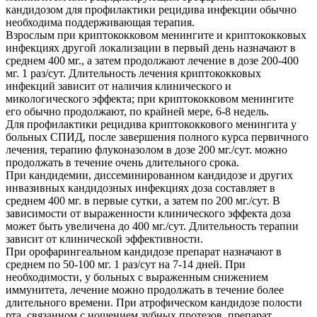
кандидозом для профилактики рецидива инфекции обычно
необходима поддерживающая терапия.
Взрослым при криптококковом менингите и криптококковых
инфекциях другой локализации в первый день назначают в
среднем 400 мг., а затем продолжают лечение в дозе 200-400
мг. 1 раз/сут. Длительность лечения криптококковых
инфекций зависит от наличия клинического и
микологического эффекта; при криптококковом менингите
его обычно продолжают, по крайней мере, 6-8 недель.
Для профилактики рецидива криптококкового менингита у
больных СПИД, после завершения полного курса первичного
лечения, терапию флуконазолом в дозе 200 мг./сут. можно
продолжать в течение очень длительного срока.
При кандидемии, диссеминированном кандидозе и других
инвазивных кандидозных инфекциях доза составляет в
среднем 400 мг. в первые сутки, а затем по 200 мг./сут. В
зависимости от выраженности клинического эффекта доза
может быть увеличена до 400 мг./сут. Длительность терапии
зависит от клинической эффективности.
При орофарингеальном кандидозе препарат назначают в
среднем по 50-100 мг. 1 раз/сут на 7-14 дней. При
необходимости, у больных с выраженным снижением
иммунитета, лечение можно продолжать в течение более
длительного времени. При атрофическом кандидозе полости
рта, связанном с ношением зубных протезов, препарат