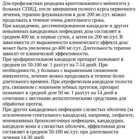
Для профилактики рецидива криптококкового менингита у
больных СПИД, после завершения полного курса первичного
лечения, терапию флуконазолом в дозе 200 мг./сут. можно
продолжать в течение очень длительного срока.
При кандидемии, диссеминированном кандидозе и других
инвазивных кандидозных инфекциях доза составляет в
среднем 400 мг. в первые сутки, а затем по 200 мг./сут. В
зависимости от выраженности клинического эффекта доза
может быть увеличена до 400 мг./сут. Длительность терапии
зависит от клинической эффективности.
При орофарингеальном кандидозе препарат назначают в
среднем по 50-100 мг. 1 раз/сут на 7-14 дней. При
необходимости, у больных с выраженным снижением
иммунитета, лечение можно продолжать в течение более
длительного времени. При атрофическом кандидозе полости
рта, связанном с ношением зубных протезов, препарат
назначают в средней дозе 50 мг. 1 раз/сут на 14 дней в
сочетании с местными антисептическими средствами для
обработки протеза.
При других кандидозных инфекциях слизистых оболочек (за
исключением генитального кандидоза), например, эзофагите,
неинвазивных бронхолегочных инфекциях, кандидурии,
кандидозе кожи и слизистых оболочек, эффективная доза
составляет в среднем 50-100 мг./сут. при длительности
лечения 14-30 дней.