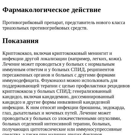
Фармакологическое действие
Противогрибковый препарат, представитель нового класса
триазольных противогрибковых средств.
Показания
Криптококкоз, включая криптококковый менингит и
инфекции другой локализации (например, легких, кожи).
Лечение может проводиться у больных с нормальным
иммунным ответом и у больных СПИД, реципиентов
пересаженных органов и больных с другими формами
иммунодефицита. Флуконазол можно использовать для
поддерживающей терапии с целью профилактики рецидивов
криптококкоза у больных СПИД; генерализованный
кандидоз, включая кандидемию, диссеминированный
кандидоз и другие формы инвазивной кандидозной
инфекции. К ним относят инфекции брюшины, эндокарда,
глаз, дыхательных и мочевых путей. Лечение может
проводиться у больных со злокачественными опухолями,
больных отделений интенсивной терапии, больных,
получающих цитотоксические или иммуносупрессивные
средства, а также при наличии других факторов,