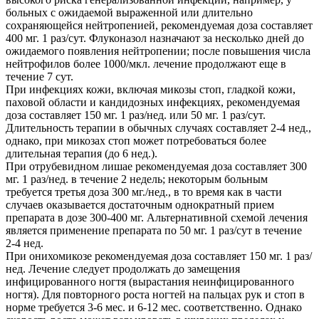
больных с ожидаемой выраженной или длительно
сохраняющейся нейтропенией, рекомендуемая доза составляет
400 мг. 1 раз/сут. Флуконазол назначают за несколько дней до
ожидаемого появления нейтропении; после повышения числа
нейтрофилов более 1000/мкл. лечение продолжают еще в
течение 7 сут.
При инфекциях кожи, включая микозы стоп, гладкой кожи,
паховой области и кандидозных инфекциях, рекомендуемая
доза составляет 150 мг. 1 раз/нед. или 50 мг. 1 раз/сут.
Длительность терапии в обычных случаях составляет 2-4 нед.,
однако, при микозах стоп может потребоваться более
длительная терапия (до 6 нед.).
При отрубевидном лишае рекомендуемая доза составляет 300
мг. 1 раз/нед. в течение 2 недель; некоторым больным
требуется третья доза 300 мг./нед., в то время как в части
случаев оказывается достаточным однократный прием
препарата в дозе 300-400 мг. Альтернативной схемой лечения
является применение препарата по 50 мг. 1 раз/сут в течение
2-4 нед.
При онихомикозе рекомендуемая доза составляет 150 мг. 1 раз/
нед. Лечение следует продолжать до замещения
инфицированного ногтя (вырастания неинфицированного
ногтя). Для повторного роста ногтей на пальцах рук и стоп в
норме требуется 3-6 мес. и 6-12 мес. соответственно. Однако