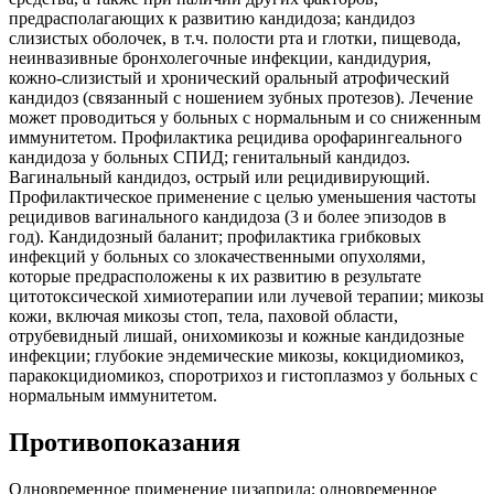
предрасполагающих к развитию кандидоза; кандидоз
слизистых оболочек, в т.ч. полости рта и глотки, пищевода,
неинвазивные бронхолегочные инфекции, кандидурия,
кожно-слизистый и хронический оральный атрофический
кандидоз (связанный с ношением зубных протезов). Лечение
может проводиться у больных с нормальным и со сниженным
иммунитетом. Профилактика рецидива орофарингеального
кандидоза у больных СПИД; генитальный кандидоз.
Вагинальный кандидоз, острый или рецидивирующий.
Профилактическое применение с целью уменьшения частоты
рецидивов вагинального кандидоза (3 и более эпизодов в
год). Кандидозный баланит; профилактика грибковых
инфекций у больных со злокачественными опухолями,
которые предрасположены к их развитию в результате
цитотоксической химиотерапии или лучевой терапии; микозы
кожи, включая микозы стоп, тела, паховой области,
отрубевидный лишай, онихомикозы и кожные кандидозные
инфекции; глубокие эндемические микозы, кокцидиомикоз,
паракокцидиомикоз, споротрихоз и гистоплазмоз у больных с
нормальным иммунитетом.
Противопоказания
Одновременное применение цизаприда; одновременное