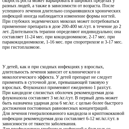
скорость роста может варьировать в широких пределах у
разных людей, а также в зависимости от возраста. После
успешного лечения длительно сохранявшихся хронических
инфекций иногда наблюдается изменение формы ногтей.
При глубоких эндемических микозах может потребоваться
применение препарата в дозе 200-400 мг./сут. в течение до 2
лет. Длительность терапии определяют индивидуально; она
составляет 11-24 мес. при кокцидиомикозе, 2-17 мес. при
паракокцидиомикозе, 1-16 мес. при споротрихозе и 3-17 мес.
при гистоплазмозе.
У детей, как и при сходных инфекциях у взрослых,
длительность лечения зависит от клинического и
микологического эффекта. У детей препарат не следует
применять в суточной дозе, превышающей таковую у
взрослых. Флуконазол применяют ежедневно 1 раз/сут.
При кандидозе слизистых оболочек рекомендуемая доза
флуконазола составляет 3 мг./кг./сут. В первый день может
быть назначена ударная доза 6 мг./кг. с целью более быстрого
достижения постоянных равновесных концентраций.
Для лечения генерализованного кандидоза и криптококковой
инфекции рекомендуемая доза составляет 6-12 мг./кг./сут. в
зависимости от тяжести заболевания.
Для профилактики грибковых инфекций у больных со