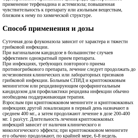
применение терфенадина и астемизола; повышенная
чувствительность к препарату или азольным веществам,
близким к нему по химической структуре.
Способ применения и дозы
Суточная доза флуконазола зависит от характера и тяжести
грибковой инфекции.
При вагинальном кандидозе в большинстве случаев
эффективен однократный прием препарата.
При инфекциях, требующих повторного приема
противогрибкового препарата, лечение следует продолжать до
исчезновения клинических или лабораторных признаков
грибковой инфекции. Больным СПИД и криптококковым
менингитом или рецидивирующим орофарингеальным
кандидозом для профилактики рецидива инфекции обычно
необходима поддерживающая терапия.
Взрослым при криптококковом менингите и криптококковых
инфекциях другой локализации в первый день назначают в
среднем 400 мг., а затем продолжают лечение в дозе 200-400
мг. 1 раз/сут. Длительность лечения криптококковых
инфекций зависит от наличия клинического и
микологического эффекта; при криптококковом менингите
его обычно продолжают, по крайней мере, 6-8 недель.