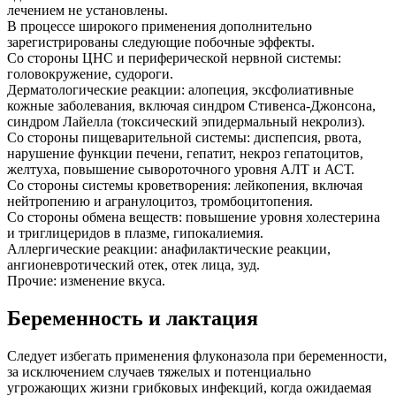
лечением не установлены.
В процессе широкого применения дополнительно
зарегистрированы следующие побочные эффекты.
Со стороны ЦНС и периферической нервной системы:
головокружение, судороги.
Дерматологические реакции: алопеция, эксфолиативные
кожные заболевания, включая синдром Стивенса-Джонсона,
синдром Лайелла (токсический эпидермальный некролиз).
Со стороны пищеварительной системы: диспепсия, рвота,
нарушение функции печени, гепатит, некроз гепатоцитов,
желтуха, повышение сывороточного уровня АЛТ и АСТ.
Со стороны системы кроветворения: лейкопения, включая
нейтропению и агранулоцитоз, тромбоцитопения.
Со стороны обмена веществ: повышение уровня холестерина
и триглицеридов в плазме, гипокалиемия.
Аллергические реакции: анафилактические реакции,
ангионевротический отек, отек лица, зуд.
Прочие: изменение вкуса.
Беременность и лактация
Следует избегать применения флуконазола при беременности,
за исключением случаев тяжелых и потенциально
угрожающих жизни грибковых инфекций, когда ожидаемая