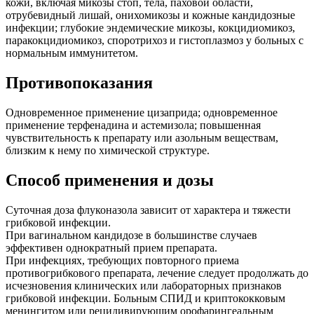
кожи, включая микозы стоп, тела, паховой области,
отрубевидный лишай, онихомикозы и кожные кандидозные
инфекции; глубокие эндемические микозы, кокцидиомикоз,
паракокцидиомикоз, споротрихоз и гистоплазмоз у больных с
нормальным иммунитетом.
Противопоказания
Одновременное применение цизаприда; одновременное
применение терфенадина и астемизола; повышенная
чувствительность к препарату или азольным веществам,
близким к нему по химической структуре.
Способ применения и дозы
Суточная доза флуконазола зависит от характера и тяжести
грибковой инфекции.
При вагинальном кандидозе в большинстве случаев
эффективен однократный прием препарата.
При инфекциях, требующих повторного приема
противогрибкового препарата, лечение следует продолжать до
исчезновения клинических или лабораторных признаков
грибковой инфекции. Больным СПИД и криптококковым
менингитом или рецидивирующим орофарингеальным