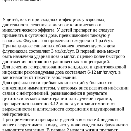
У детей, как и при сходных инфекциях у взрослых,
длительность лечения зависит от клинического и
микологического эффекта. У детей препарат не следует
применять в суточной дозе, превышающей таковую у
взрослых. Флуконазол применяют ежедневно 1 раз/сут.
При кандидозе слизистых оболочек рекомендуемая доза
флуконазола составляет 3 мг./кг./сут. В первый день может
быть назначена ударная доза 6 мг./кг. с целью более быстрого
достижения постоянных равновесных концентраций.
Для лечения генерализованного кандидоза и криптококковой
инфекции рекомендуемая доза составляет 6-12 мг./кг./сут. в
зависимости от тяжести заболевания.
Для профилактики грибковых инфекций у больных со
сниженным иммунитетом, у которых риск развития инфекции
связан с нейтропенией, развивающейся в результате
цитотоксической химиотерапии или лучевой терапии,
препарат назначают по 3-12 мг./кг./сут. в зависимости от
выраженности и длительности сохранения индуцированной
нейтропении.
При применении препарата у детей в возрасте 4 недель и
менее следует иметь в виду, что у новорожденных флуконазол
выводится медленно. В первые 2 недели жизни препарат