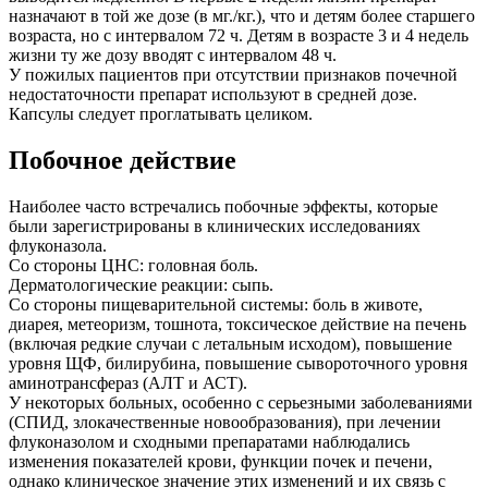
назначают в той же дозе (в мг./кг.), что и детям более старшего
возраста, но с интервалом 72 ч. Детям в возрасте 3 и 4 недель
жизни ту же дозу вводят с интервалом 48 ч.
У пожилых пациентов при отсутствии признаков почечной
недостаточности препарат используют в средней дозе.
Капсулы следует проглатывать целиком.
Побочное действие
Наиболее часто встречались побочные эффекты, которые
были зарегистрированы в клинических исследованиях
флуконазола.
Со стороны ЦНС: головная боль.
Дерматологические реакции: сыпь.
Со стороны пищеварительной системы: боль в животе,
диарея, метеоризм, тошнота, токсическое действие на печень
(включая редкие случаи с летальным исходом), повышение
уровня ЩФ, билирубина, повышение сывороточного уровня
аминотрансфераз (АЛТ и АСТ).
У некоторых больных, особенно с серьезными заболеваниями
(СПИД, злокачественные новообразования), при лечении
флуконазолом и сходными препаратами наблюдались
изменения показателей крови, функции почек и печени,
однако клиническое значение этих изменений и их связь с