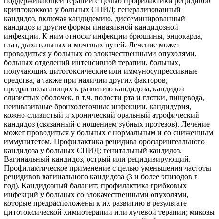
поддерживающей терапии с целью профилактики рецидивов
криптококкоза у больных СПИД; генерализованный
кандидоз, включая кандидемию, диссеминированный
кандидоз и другие формы инвазивной кандидозной
инфекции. К ним относят инфекции брюшины, эндокарда,
глаз, дыхательных и мочевых путей. Лечение может
проводиться у больных со злокачественными опухолями,
больных отделений интенсивной терапии, больных,
получающих цитотоксические или иммуносупрессивные
средства, а также при наличии других факторов,
предрасполагающих к развитию кандидоза; кандидоз
слизистых оболочек, в т.ч. полости рта и глотки, пищевода,
неинвазивные бронхолегочные инфекции, кандидурия,
кожно-слизистый и хронический оральный атрофический
кандидоз (связанный с ношением зубных протезов). Лечение
может проводиться у больных с нормальным и со сниженным
иммунитетом. Профилактика рецидива орофарингеального
кандидоза у больных СПИД; генитальный кандидоз.
Вагинальный кандидоз, острый или рецидивирующий.
Профилактическое применение с целью уменьшения частоты
рецидивов вагинального кандидоза (3 и более эпизодов в
год). Кандидозный баланит; профилактика грибковых
инфекций у больных со злокачественными опухолями,
которые предрасположены к их развитию в результате
цитотоксической химиотерапии или лучевой терапии; микозы