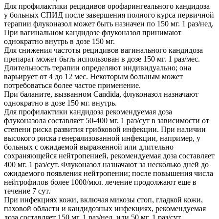
Для профилактики рецидивов орофарингеального кандидоза
у больных СПИД после завершения полного курса первичной
терапии флуконазол может быть назначен по 150 мг. 1 раз/нед.
При вагинальном кандидозе флуконазол принимают
однократно внутрь в дозе 150 мг.
Для снижения частоты рецидивов вагинального кандидоза
препарат может быть использован в дозе 150 мг. 1 раз/мес.
Длительность терапии определяют индивидуально; она
варьирует от 4 до 12 мес. Некоторым больным может
потребоваться более частое применение.
При баланите, вызванном Candida, флуконазол назначают
однократно в дозе 150 мг. внутрь.
Для профилактики кандидоза рекомендуемая доза
флуконазола составляет 50-400 мг. 1 раз/сут в зависимости от
степени риска развития грибковой инфекции. При наличии
высокого риска генерализованной инфекции, например, у
больных с ожидаемой выраженной или длительно
сохраняющейся нейтропенией, рекомендуемая доза составляет
400 мг. 1 раз/сут. Флуконазол назначают за несколько дней до
ожидаемого появления нейтропении; после повышения числа
нейтрофилов более 1000/мкл. лечение продолжают еще в
течение 7 сут.
При инфекциях кожи, включая микозы стоп, гладкой кожи,
паховой области и кандидозных инфекциях, рекомендуемая
доза составляет 150 мг. 1 раз/нед. или 50 мг. 1 раз/сут.