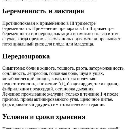
Беременность и лактация
Противопоказан к применению в III триместре
беременности. Применение препарата в I и II триместре
беременности и в период лактации возможно только в том
случае, когда предполагаемая польза для матери превышает
потенциальный риск для плода или младенца.
Передозировка
Симптомы: боли в животе, тошнота, рвота, заторможенность,
сонливость, депрессия, головная боль, шум в ушах,
метаболический ацидоз, кома, острая почечная
недостаточность, снижение АД, брадикардия, тахикардия,
фибрилляция предсердий, остановка дыхания.
Лечение: промывание желудка (только в течение 1 ч после
приема), прием активированного угля, щелочное питье,
форсированный диурез, симптоматическая терапия.
Условия и сроки хранения
Препарат следует хранить в сухом, недоступном для детей