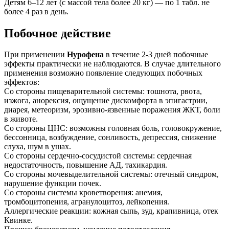
Детям 6–12 лет (с массой тела более 20 кг) — по 1 табл. не
более 4 раз в день.
Побочное действие
При применении
Нурофена
в течение 2-3 дней побочные
эффекты практически не наблюдаются. В случае длительного
применения возможно появление следующих побочных
эффектов:
Со стороны пищеварительной системы: тошнота, рвота,
изжога, анорексия, ощущение дискомфорта в эпигастрии,
диарея, метеоризм, эрозивно-язвенные поражения ЖКТ, боли
в животе.
Со стороны ЦНС: возможны головная боль, головокружение,
бессонница, возбуждение, сонливость, депрессия, снижение
слуха, шум в ушах.
Со стороны сердечно-сосудистой системы: сердечная
недостаточность, повышение АД, тахикардия.
Со стороны мочевыделительной системы: отечный синдром,
нарушение функции почек.
Со стороны системы кроветворения: анемия,
тромбоцитопения, агранулоцитоз, лейкопения.
Аллергические реакции: кожная сыпь, зуд, крапивница, отек
Квинке.