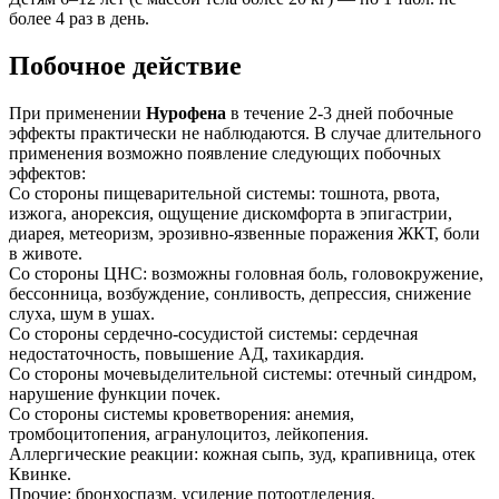
более 4 раз в день.
Побочное действие
При применении
Нурофена
в течение 2-3 дней побочные
эффекты практически не наблюдаются. В случае длительного
применения возможно появление следующих побочных
эффектов:
Со стороны пищеварительной системы: тошнота, рвота,
изжога, анорексия, ощущение дискомфорта в эпигастрии,
диарея, метеоризм, эрозивно-язвенные поражения ЖКТ, боли
в животе.
Со стороны ЦНС: возможны головная боль, головокружение,
бессонница, возбуждение, сонливость, депрессия, снижение
слуха, шум в ушах.
Со стороны сердечно-сосудистой системы: сердечная
недостаточность, повышение АД, тахикардия.
Со стороны мочевыделительной системы: отечный синдром,
нарушение функции почек.
Со стороны системы кроветворения: анемия,
тромбоцитопения, агранулоцитоз, лейкопения.
Аллергические реакции: кожная сыпь, зуд, крапивница, отек
Квинке.
Прочие: бронхоспазм, усиление потоотделения.