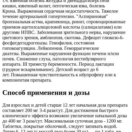
т.ч. язвенная болезнь желудка и двенадцатиперстной
кишки, язвенный колит, пептическая язва, болезнь
Крона. Выраженная сердечная недостаточность. Тяжелое
течение артериальной гипертензии. "Аспириновая"
бронхиальная астма, крапивница, ринит, спровоцированные
приемом ацетилсалициловой кислоты (салицилатами) или
другими НПВС. Заболевания зрительного нерва, нарушение
цветового зрения, амблиопия,
скотома.
Дефицит глюкозо-6-
фосфатдегидрогеназы. Гемофилия, состояния
гипокоагуляции. Лейкопения. Геморрагические
диатезы. Выраженные нарушения функции печени и/или
почек. Снижение слуха, патология вестибулярного
аппарата. III триместр беременности. Период лактации
(грудное вскармливание). Детский возраст до 6
лет. Повышенная чувствительность к ибупрофену или к
компонентам препарата.
Способ применения и дозы
Для взрослых и детей старше 12 лет начальная доза препарата
составляет 200 мг 3-4 раза/сут. Для достижения быстрого
клинического эффекта возможно увеличение начальной дозы
до 400 мг 3 раза/сут. Максимальная суточная доза - 1200 мг.
Таблетки, покрытые оболочкой, следует запивать водой.
Детям 6–12 лет (с массой тела более 20 кг) — по 1 табл. не