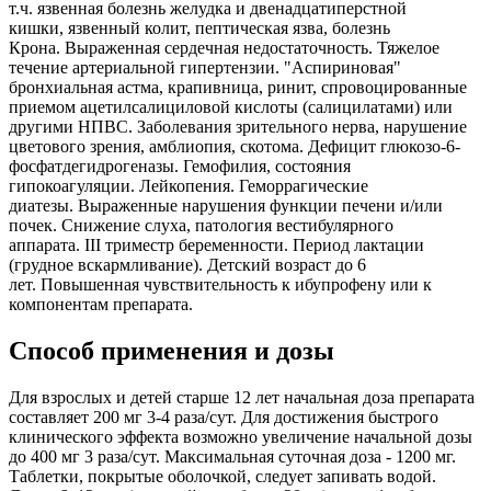
т.ч. язвенная болезнь желудка и двенадцатиперстной
кишки, язвенный колит, пептическая язва, болезнь
Крона. Выраженная сердечная недостаточность. Тяжелое
течение артериальной гипертензии. "Аспириновая"
бронхиальная астма, крапивница, ринит, спровоцированные
приемом ацетилсалициловой кислоты (салицилатами) или
другими НПВС. Заболевания зрительного нерва, нарушение
цветового зрения, амблиопия,
скотома.
Дефицит глюкозо-6-
фосфатдегидрогеназы. Гемофилия, состояния
гипокоагуляции. Лейкопения. Геморрагические
диатезы. Выраженные нарушения функции печени и/или
почек. Снижение слуха, патология вестибулярного
аппарата. III триместр беременности. Период лактации
(грудное вскармливание). Детский возраст до 6
лет. Повышенная чувствительность к ибупрофену или к
компонентам препарата.
Способ применения и дозы
Для взрослых и детей старше 12 лет начальная доза препарата
составляет 200 мг 3-4 раза/сут. Для достижения быстрого
клинического эффекта возможно увеличение начальной дозы
до 400 мг 3 раза/сут. Максимальная суточная доза - 1200 мг.
Таблетки, покрытые оболочкой, следует запивать водой.