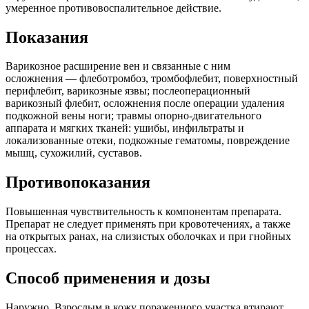
умеренное противовоспалительное действие.
Показания
Варикозное расширение вен и связанные с ним
осложнения — флеботромбоз, тромбофлебит, поверхностный
перифлебит, варикозные язвы; послеоперационный
варикозный флебит, осложнения после операции удаления
подкожной вены ноги; травмы опорно-двигательного
аппарата и мягких тканей: ушибы, инфильтраты и
локализованные отеки, подкожные гематомы, повреждение
мышц, сухожилий, суставов.
Противопоказания
Повышенная чувствительность к компонентам препарата.
Препарат не следует применять при кровотечениях, а также
на открытых ранах, на слизистых оболочках и при гнойных
процессах.
Способ применения и дозы
Наружно. Взрослым в кожу пораженного участка втирают