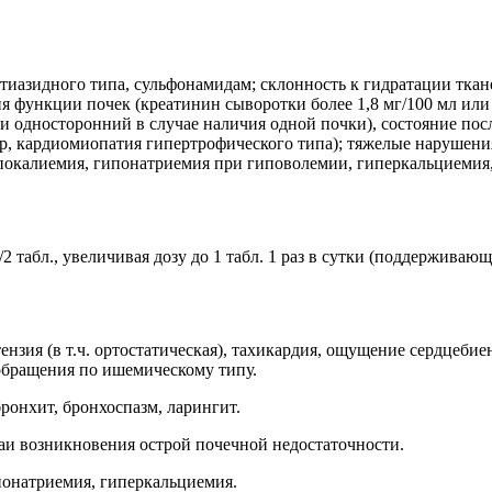
азидного типа, сульфонамидам; склонность к гидратации тканей 
функции почек (креатинин сыворотки более 1,8 мг/100 мл или 
и односторонний в случае наличия одной почки), состояние пос
, кардиомиопатия гипертрофического типа); тяжелые нарушения
покалиемия, гипонатриемия при гиповолемии, гиперкальциемия,
табл., увеличивая дозу до 1 табл. 1 раз в сутки (поддерживающа
ензия (в т.ч. ортостатическая), тахикардия, ощущение сердцеби
обращения по ишемическому типу.
ронхит, бронхоспазм, ларингит.
аи возникновения острой почечной недостаточности.
понатриемия, гиперкальциемия.