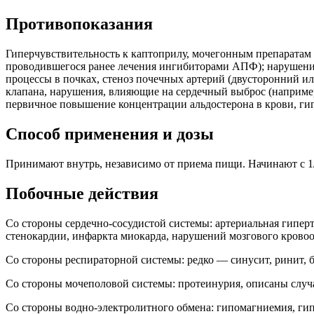
Противопоказания
Гиперчувствительность к каптоприлу, мочегонным препаратам ти
проводившегося ранее лечения ингибиторами АПФ); нарушения 
процессы в почках, стеноз почечных артерий (двусторонний ил
клапана, нарушения, влияющие на сердечный выброс (например
первичное повышение концентрации альдостерона в крови, ги
Способ применения и дозы
Принимают внутрь, независимо от приема пищи. Начинают с 1/2 
Побочные действия
Со стороны сердечно-сосудистой системы: артериальная гиперт
стенокардии, инфаркта миокарда, нарушений мозгового крово
Со стороны респираторной системы: редко — синусит, ринит, б
Со стороны мочеполовой системы: протеинурия, описаны случ
Со стороны водно-электролитного обмена: гипомагниемия, ги