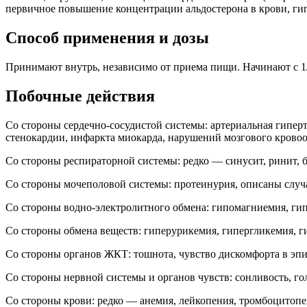
первичное повышение концентрации альдостерона в крови, ги
Способ применения и дозы
Принимают внутрь, независимо от приема пищи. Начинают с 1/2 
Побочные действия
Со стороны сердечно-сосудистой системы: артериальная гиперт
стенокардии, инфаркта миокарда, нарушений мозгового крово
Со стороны респираторной системы: редко — синусит, ринит, б
Со стороны мочеполовой системы: протеинурия, описаны случ
Со стороны водно-электролитного обмена: гипомагниемия, ги
Со стороны обмена веществ: гиперурикемия, гипергликемия, г
Со стороны органов ЖКТ: тошнота, чувство дискомфорта в эпига
Со стороны нервной системы и органов чувств: сонливость, го
Со стороны крови: редко — анемия, лейкопения, тромбоцитопе