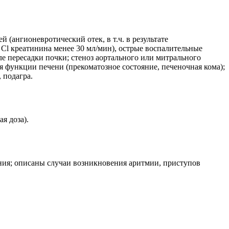
(ангионевротический отек, в т.ч. в результате
Cl креатинина менее 30 мл/мин), острые воспалительные
ле пересадки почки; стеноз аортального или митрального
 функции печени (прекоматозное состояние, печеночная кома);
 подагра.
я доза).
ения; описаны случаи возникновения аритмии, приступов