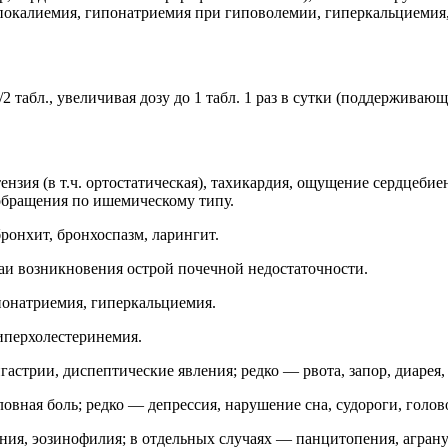
покалиемия, гипонатриемия при гиповолемии, гиперкальциемия,
табл., увеличивая дозу до 1 табл. 1 раз в сутки (поддерживающа
ензия (в т.ч. ортостатическая), тахикардия, ощущение сердцеби
обращения по ишемическому типу.
ронхит, бронхоспазм, ларингит.
аи возникновения острой почечной недостаточности.
понатриемия, гиперкальциемия.
иперхолестеринемия.
стрии, диспептические явления; редко — рвота, запор, диарея, п
ловная боль; редко — депрессия, нарушение сна, судороги, голо
ния, эозинофилия; в отдельных случаях — панцитопения, аграну