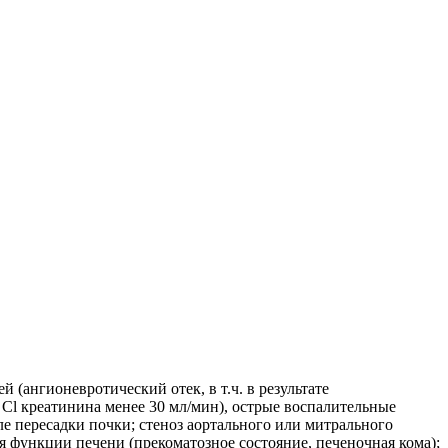
(ангионевротический отек, в т.ч. в результате
Cl креатинина менее 30 мл/мин), острые воспалительные
ле пересадки почки; стеноз аортального или митрального
 функции печени (прекоматозное состояние, печеночная кома);