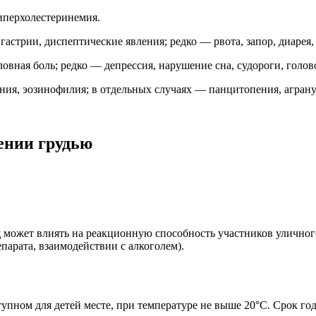
иперхолестеринемия.
стрии, диспептические явления; редко — рвота, запор, диарея, п
ловная боль; редко — депрессия, нарушение сна, судороги, голо
ния, эозинофилия; в отдельных случаях — панцитопения, аграну
ении грудью
д
может влиять на реакционную способность участников уличног
парата, взаимодействии с алкоголем).
тупном для детей месте, при температуре не выше 20°С. Срок г