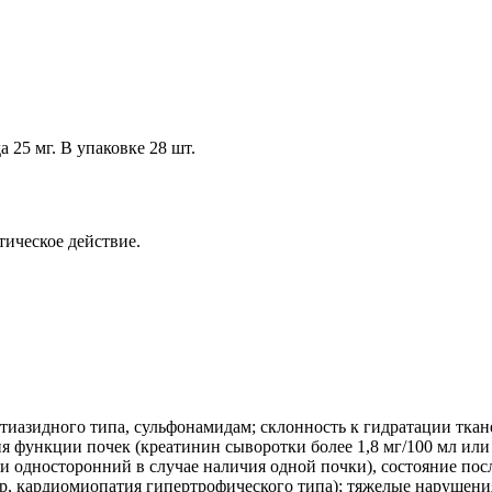
 25 мг. В упаковке 28 шт.
ическое действие.
азидного типа, сульфонамидам; склонность к гидратации тканей 
функции почек (креатинин сыворотки более 1,8 мг/100 мл или 
и односторонний в случае наличия одной почки), состояние пос
, кардиомиопатия гипертрофического типа); тяжелые нарушения