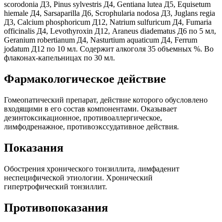
scorodonia Д3, Pinus sylvestris Д4, Gentiana lutea Д5, Equisetum
hiemale Д4, Sarsaparilla Д6, Scrophularia nodosa Д3, Juglans regia
Д3, Calcium phosphoricum Д12, Natrium sulfuricum Д4, Fumaria
officinalis Д4, Levothyroxin Д12, Araneus diadematus Д6 по 5 мл,
Geranium robertianum Д4, Nasturtium aquaticum Д4, Ferrum
jodatum Д12 по 10 мл. Содержит алкоголя 35 объемных %. В
о
флаконах-капельницах по 30 мл.
Фармакологическое действие
Гомеопатический препарат, действие которого обусловлено
входящими в его состав компонентами.
Оказывает
дезинтоксикационное, противоаллергическое,
лимфодренажное, противоэкссудативное действия.
Показания
Обострения хронического тонзиллита, лимфаденит
неспецифической этиологии. Хронический
гипертрофический тонзиллит.
Противопоказания