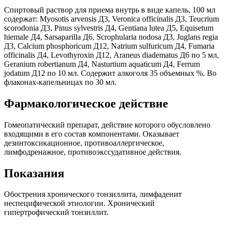
С
пиртовый раствор для приема внутрь в виде капель, 1
00 мл
содержат: Myosotis arvensis Д3, Veronica officinalis Д3, Teucrium
scorodonia Д3, Pinus sylvestris Д4, Gentiana lutea Д5, Equisetum
hiemale Д4, Sarsaparilla Д6, Scrophularia nodosa Д3, Juglans regia
Д3, Calcium phosphoricum Д12, Natrium sulfuricum Д4, Fumaria
officinalis Д4, Levothyroxin Д12, Araneus diadematus Д6 по 5 мл,
Geranium robertianum Д4, Nasturtium aquaticum Д4, Ferrum
jodatum Д12 по 10 мл. Содержит алкоголя 35 объемных %. В
о
флаконах-капельницах по 30 мл.
Фармакологическое действие
Гомеопатический препарат, действие которого обусловлено
входящими в его состав компонентами.
Оказывает
дезинтоксикационное, противоаллергическое,
лимфодренажное, противоэкссудативное действия.
Показания
Обострения хронического тонзиллита, лимфаденит
неспецифической этиологии. Хронический
гипертрофический тонзиллит.