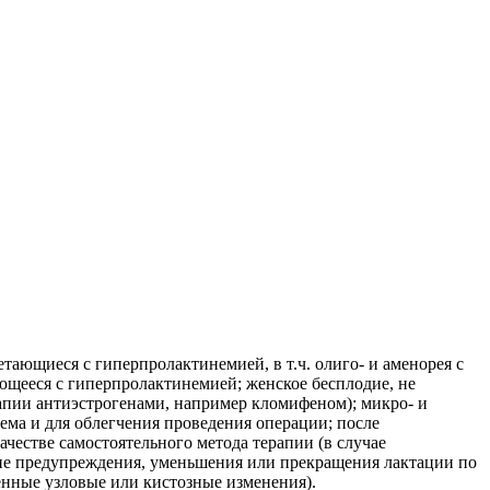
ающиеся с гиперпролактинемией, в т.ч. олиго- и аменорея с
ающееся с гиперпролактинемией; женское бесплодие, не
апии антиэстрогенами, например кломифеном); микро- и
ма и для облегчения проведения операции; после
ачестве самостоятельного метода терапии (в случае
ие предупреждения, уменьшения или прекращения лактации по
енные узловые или кистозные изменения).