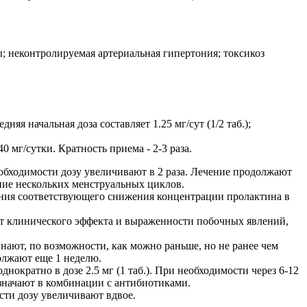
; неконтролируемая артериальная гипертония; токсикоз
яя начальная доза составляет 1.25 мг/сут (1/2 таб.);
 мг/сутки. Кратность приема - 2-3 раза.
 необходимости дозу увеличивают в 2 раза. Лечение продолжают
ние нескольких менструальных циклов.
ечения соответствующего снижения концентрации пролактина в
ти от клинического эффекта и выраженности побочных явлений,
чинают, по возможности, как можно раньше, но не ранее чем
должают еще 1 неделю.
ократно в дозе 2.5 мг (1 таб.). При необходимости через 6-12
начают в комбинации с антибиотиками.
ости дозу увеличивают вдвое.