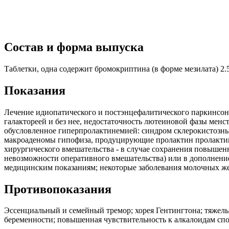
Состав и форма выпуска
Таблетки, одна содержит бромокриптина (в форме мезилата) 2.5 
Показания
Лечение идиопатического и постэнцефалитического паркинсони
галактореей и без нее, недостаточность лютеиновой фазы менс
обусловленное гиперпролактинемией: синдром склерокистозных
макроаденомы гипофиза, продуцирующие пролактин пролактино
хирургического вмешательства - в случае сохранения повышенн
невозможности оперативного вмешательства) или в дополнени
медицинским показаниям; некоторые заболевания молочных же
Противопоказания
Эссенциальный и семейный тремор; хорея Гентингтона; тяжелы
беременности; повышенная чувствительность к алкалоидам сп