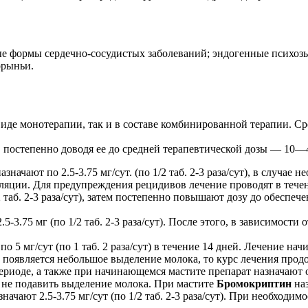
е формы сердечно-сосудистых заболеваний; эндогенные психозы
орыньи.
де монотерапии, так и в составе комбинированной терапии. Средн
 постепенно доводя ее до средней терапевтической дозы — 10—40
ачают по 2.5-3.75 мг/сут. (по 1/2 таб. 2-3 раза/сут), в случае
ляции. Для предупреждения рецидивов лечение проводят в тече
2 таб. 2-3 раза/сут), затем постепенно повышают дозу до обесп
.5-3.75 мг (по 1/2 таб. 2-3 раза/сут). После этого, в зависимос
 5 мг/сут (по 1 таб. 2 раза/сут) в течение 14 дней. Лечение на
та появляется небольшое выделение молока, то курс лечения про
иоде, а также при начинающемся мастите препарат назначают одн
ы не подавить выделение молока. При мастите
Бромокриптин
наз
чают 2.5-3.75 мг/сут (по 1/2 таб. 2-3 раза/сут). При необходим