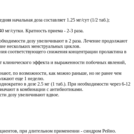
яя начальная доза составляет 1.25 мг/сут (1/2 таб.);
 мг/сутки. Кратность приема - 2-3 раза.
 необходимости дозу увеличивают в 2 раза. Лечение продолжают
ние нескольких менструальных циклов.
ечения соответствующего снижения концентрации пролактина в
ти от клинического эффекта и выраженности побочных явлений,
чинают, по возможности, как можно раньше, но не ранее чем
должают еще 1 неделю.
ократно в дозе 2.5 мг (1 таб.). При необходимости через 6-12
начают в комбинации с антибиотиками.
ости дозу увеличивают вдвое.
ациентов, при длительном применении - синдром Рейно.