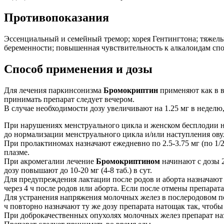
Противопоказания
Эссенциальный и семейный тремор; хорея Гентингтона; тяжелы
беременности; повышенная чувствительность к алкалоидам сп
Способ применения и дозы
Для лечения паркинсонизма
Бромокриптин
применяют как в ви
принимать препарат следует вечером.
В случае необходимости дозу увеличивают на 1.25 мг в неделю,
При нарушениях менструального цикла и женском бесплодии назн
до нормализации менструального цикла и/или наступления ову
При пролактиномах назначают ежедневно по 2.5-3.75 мг (по 1/
плазме.
При акромегалии лечение
Бромокриптином
начинают с дозы 2
дозу повышают до 10-20 мг (4-8 таб.) в сут.
Для предупреждения лактации после родов и аборта назначают по
через 4 ч после родов или аборта. Если после отмены препара
Для устранения напряжения молочных желез в послеродовом пер
ч повторно назначают ту же дозу препарата натощак так, чтоб
При доброкачественных опухолях молочных желез препарат назна