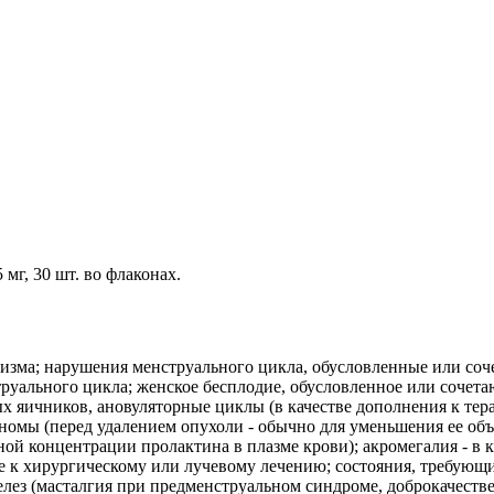
мг, 30 шт. во флаконах.
зма; нарушения менструального цикла, обусловленные или сочет
труального цикла; женское бесплодие, обусловленное или сочет
 яичников, ановуляторные циклы (в качестве дополнения к тер
мы (перед удалением опухоли - обычно для уменьшения ее объе
ой концентрации пролактина в плазме крови); акромегалия - в к
е к хирургическому или лучевому лечению; состояния, требующ
лез (масталгия при предменструальном синдроме, доброкачеств