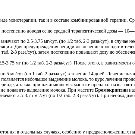
де монотерапии, так и в составе комбинированной терапии. Средн
 постепенно доводя ее до средней терапевтической дозы — 10—40
ачают по 2.5-3.75 мг/сут. (по 1/2 таб. 2-3 раза/сут), в случае
ляции. Для предупреждения рецидивов лечение проводят в тече
2 таб. 2-3 раза/сут), затем постепенно повышают дозу до обесп
.5-3.75 мг (по 1/2 таб. 2-3 раза/сут). После этого, в зависимос
 5 мг/сут (по 1 таб. 2 раза/сут) в течение 14 дней. Лечение на
та появляется небольшое выделение молока, то курс лечения про
иоде, а также при начинающемся мастите препарат назначают одн
ы не подавить выделение молока. При мастите
Бромокриптин
наз
чают 2.5-3.75 мг/сут (по 1/2 таб. 2-3 раза/сут). При необходим
потония; в отдельных случаях, особенно у предрасположенных п