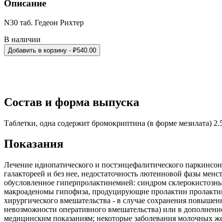
Описание
N30 таб. Гедеон Рихтер
В наличии
Добавить в корзину
- ₽
540.00
Состав и форма выпуска
Таблетки, одна содержит бромокриптина (в форме мезилата) 2.5 
Показания
Лечение идиопатического и постэнцефалитического паркинсони
галактореей и без нее, недостаточность лютеиновой фазы менс
обусловленное гиперпролактинемией: синдром склерокистозных
макроаденомы гипофиза, продуцирующие пролактин пролактино
хирургического вмешательства - в случае сохранения повышенн
невозможности оперативного вмешательства) или в дополнени
медицинским показаниям; некоторые заболевания молочных же