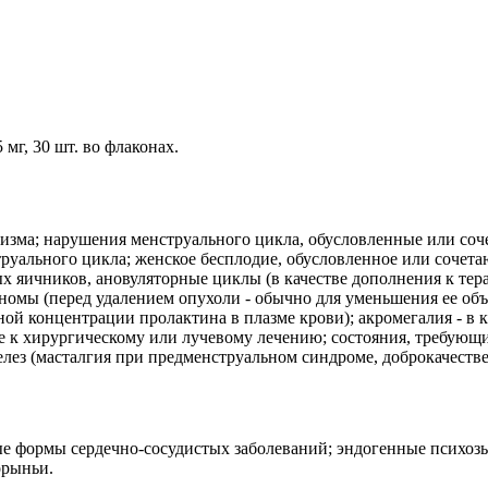
мг, 30 шт. во флаконах.
зма; нарушения менструального цикла, обусловленные или сочет
труального цикла; женское бесплодие, обусловленное или сочет
 яичников, ановуляторные циклы (в качестве дополнения к тер
мы (перед удалением опухоли - обычно для уменьшения ее объе
ой концентрации пролактина в плазме крови); акромегалия - в к
е к хирургическому или лучевому лечению; состояния, требующ
лез (масталгия при предменструальном синдроме, доброкачеств
е формы сердечно-сосудистых заболеваний; эндогенные психозы
орыньи.