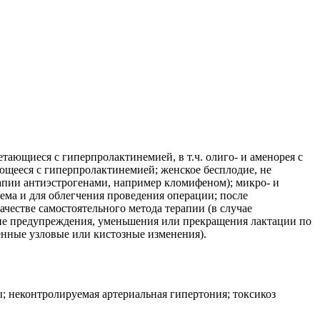
ающиеся с гиперпролактинемией, в т.ч. олиго- и аменорея с
ающееся с гиперпролактинемией; женское бесплодие, не
апии антиэстрогенами, например кломифеном); микро- и
ма и для облегчения проведения операции; после
ачестве самостоятельного метода терапии (в случае
ие предупреждения, уменьшения или прекращения лактации по
енные узловые или кистозные изменения).
; неконтролируемая артериальная гипертония; токсикоз