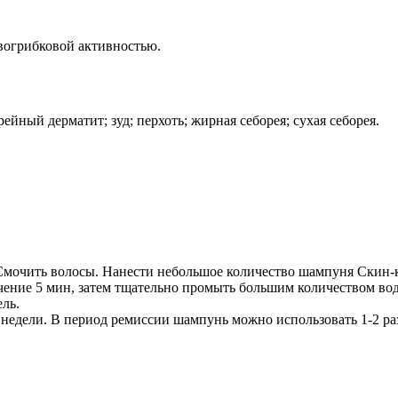
вогрибковой активностью.
ейный дерматит; зуд; перхоть; жирная себорея; сухая себорея.
мочить волосы. Нанести небольшое количество шампуня Скин-к
чение 5 мин, затем тщательно промыть большим количеством во
ль.
 2 недели. В период ремиссии шампунь можно использовать 1-2 р