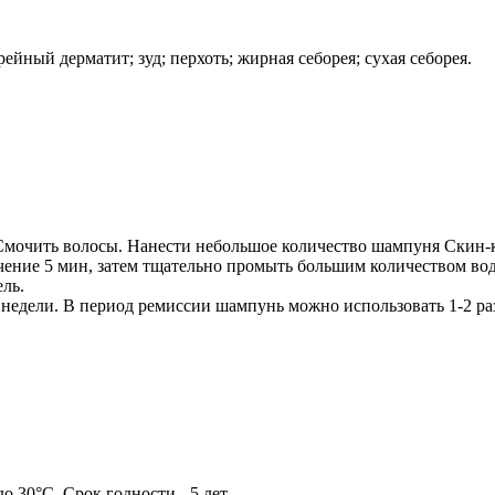
ейный дерматит; зуд; перхоть; жирная себорея; сухая себорея.
мочить волосы. Нанести небольшое количество шампуня Скин-к
чение 5 мин, затем тщательно промыть большим количеством во
ль.
 2 недели. В период ремиссии шампунь можно использовать 1-2 р
о 30°C. Срок годности - 5 лет.