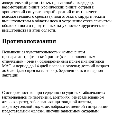
аллергический ринит (в т.ч. при сенной лихорадке);
вазомоторный ринит; хронический ринит; острый и
хронический синусит; острый средний отит (в качестве
вспомогательного средства); подготовка к хирургическим
вмешательствам в области носа и устранение отека слизистой
оболочки носа и придаточных пазух после хирургического
вмешательства в этой области.
Противопоказания
Повышенная чувствительность к компонентам
препарата; атрофический ринит (в т.ч. со зловонным
отделяемым - озена); одновременный прием ингибиторов
МАО и период до 14 дней после их отмены; детский возраст
до 6 лет (для спрея назального); беременность и в период
лактации.
С осторожностью: при сердечно-сосудистых заболеваниях
(артериальной гипертензии, аритмиях, генерализованном
атеросклерозе), заболеваниях щитовидной железы,
закрытоугольной глаукоме, доброкачественной гиперплазии
предстательной железы, инсулинзависимым сахарным