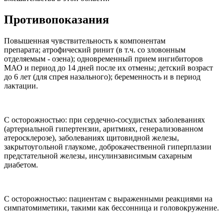
Противопоказания
Повышенная чувствительность к компонентам
препарата; атрофический ринит (в т.ч. со зловонным
отделяемым - озена); одновременный прием ингибиторов
МАО и период до 14 дней после их отмены; детский возраст
до 6 лет (для спрея назального); беременность и в период
лактации.
С осторожностью: при сердечно-сосудистых заболеваниях
(артериальной гипертензии, аритмиях, генерализованном
атеросклерозе), заболеваниях щитовидной железы,
закрытоугольной глаукоме, доброкачественной гиперплазии
предстательной железы, инсулинзависимым сахарным
диабетом.
С осторожностью: пациентам с выраженными реакциями на
симпатомиметики, такими как бессонница и головокружение.