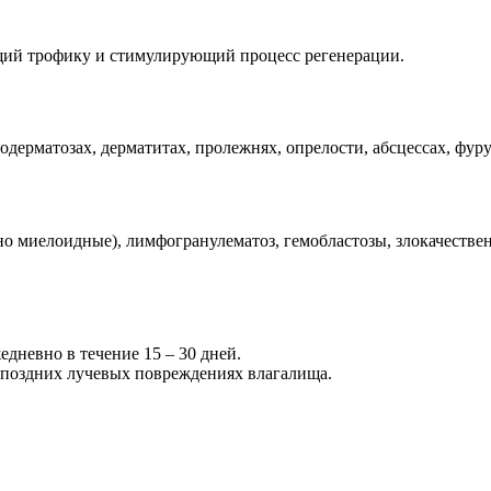
щий трофику и стимулирующий процесс регенерации.
одерматозах, дерматитах, пролежнях, опрелости, абсцессах, фур
о миелоидные), лимфогранулематоз, гемобластозы, злокачественн
дневно в течение 15 – 30 дней.
 поздних лучевых повреждениях влагалища.