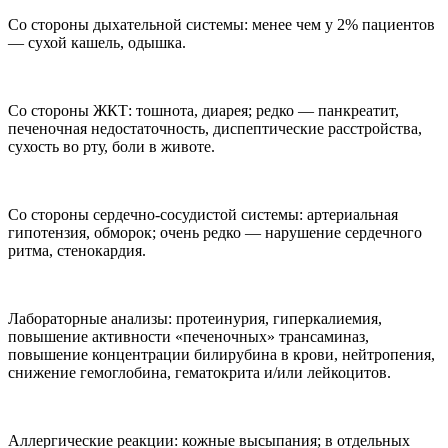
Со стороны дыхательной системы: менее чем у 2% пациентов
— сухой кашель, одышка.
Со стороны ЖКТ: тошнота, диарея; редко — панкреатит,
печеночная недостаточность, диспептические расстройства,
сухость во рту, боли в животе.
Со стороны сердечно-сосудистой системы: артериальная
гипотензия, обморок; очень редко — нарушение сердечного
ритма, стенокардия.
Лабораторные анализы: протеинурия, гиперкалиемия,
повышение активности «печеночных» трансаминаз,
повышение концентрации билирубина в крови, нейтропения,
снижение гемоглобина, гематокрита и/или лейкоцитов.
Аллергические реакции: кожные высыпания; в отдельных