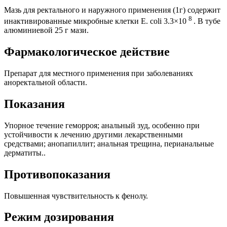
Мазь для ректального и наружного применения (1г)
содержит
8
инактивированные микробные клетки
E. coli 3.3×10
.
В тубе
алюминиевой 25 г мази
.
Фармакологическое действие
Препарат для местного применения при заболеваниях
аноректальной области.
Показания
Упорное течение геморроя; анальный зуд, особенно при
устойчивости к лечению другими лекарственными
средствами; анопапиллит; анальная трещина, п
ерианальные
дерматиты.
.
Противопоказания
Повышенная чувствительность к фенолу.
Режим дозирования