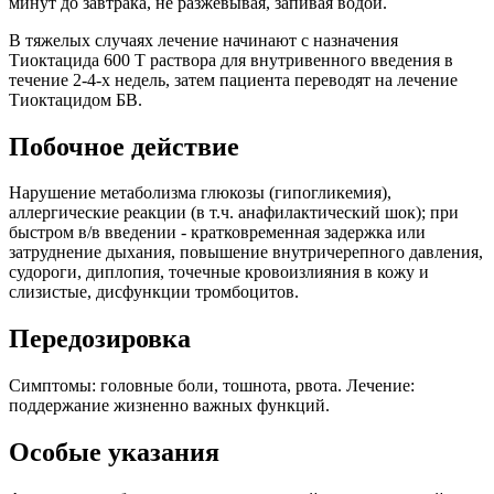
минут до завтрака, не разжевывая, запивая водой.
В тяжелых случаях лечение начинают с назначения
Тиоктацида 600 Т раствора для внутривенного введения в
течение 2-4-х недель, затем пациента переводят на лечение
Тиоктацидом БВ.
Побочное действие
Нарушение метаболизма глюкозы (гипогликемия),
аллергические реакции (в т.ч. анафилактический шок); при
быстром в/в введении - кратковременная задержка или
затруднение дыхания, повышение внутричерепного давления,
судороги, диплопия, точечные кровоизлияния в кожу и
слизистые, дисфункции тромбоцитов.
Передозировка
Симптомы: головные боли, тошнота, рвота. Лечение:
поддержание жизненно важных функций.
Особые указания