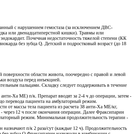
анный с нарушением гемостаза (за исключением ДВС-
лудка или двенадцатиперстной кишки). Травмы или
 эндокардит. Почечная недостаточность тяжелой степени (КК
окарда без зубца Q. Детский и подростковый возраст (до 18
й поверхности области живота, поочередно с правой и левой
ьки воздуха перед инъекцией.
ательным пальцами. Складку следует поддерживать в течение
ти-Ха ME) п/к. Препарат вводят за 2-4 ч до операции, затем -
 до перевода пациента на амбулаторный режим.
и от массы тела пациента из расчета 38 анти-Ха МЕ/кг,
а - через 12 ч после окончания операции. Далее Фраксипарин
булаторный режим. Минимальная продолжительность терапии -
назначают п/к 2 раза/сут (каждые 12 ч). Продолжительность
а без зубца Q Фраксипарин назначали в комбинации с