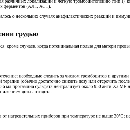
 различных локализаций и легкую тромбоцитопению (тип I), ко
х ферментов (АЛТ, АСТ).
алось о нескольких случаях анафилактических реакций и иммун
ении грудью
, кроме случаев, когда потенциальная польза для матери превы
течение; необходимо следить за числом тромбоцитов и другим
й терапии (обычно достаточно снизить дозу или отсрочить пос
 0.6 мл протамина сульфата нейтрализует около 950 анти-Ха ME 
снижением дозы антидота.
и от нагревательных приборов при температуре не выше 30°C; не