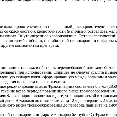
изнаки кровотечения или повышенный риск кровотечения, связ
ия со склонностью к кровоточивости (например, острая язва же
на глазах. Внутричерепное кровоизлияние. Острый септический
ечения тромбоэмболии, нестабильной стенокардии и инфаркта ми
 другим компонентам препарата.
ии пациента лежа, в п/к ткань переднебоковой или заднебоково
препарата при использовании шприцев не следует удалять пузыр
щемленную складку кожи, сформированную между большим и указ
 введения препарата после инъекции.
 рекомендованная доза Фраксипарина составляет 0.3 мл (2850 ан
 в течение всего периода повышенного риска тромбообразования,
 Фраксипарин вводят п/к в дозе, устанавливаемой в зависимост
 день. Начальная доза назначается за 12 ч до операции, 2-я доз
ышенного риска тромбообразования до перевода пациента на ам
ной стенокардии, инфаркте миокарда без зубца Q) Фраксипарин 