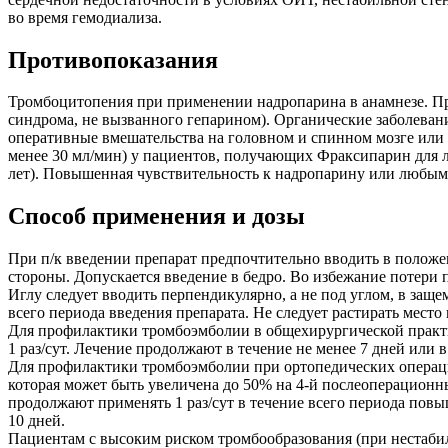
во время гемодиализа.
Противопоказания
Тромбоцитопения при применении надропарина в анамнезе. Пр
синдрома, не вызванного гепарином). Органические заболеван
оперативные вмешательства на головном и спинном мозге или 
менее 30 мл/мин) у пациентов, получающих Фраксипарин для л
лет). Повышенная чувствительность к надропарину или любым
Способ применения и дозы
При п/к введении препарат предпочтительно вводить в положен
стороны. Допускается введение в бедро. Во избежание потери 
Иглу следует вводить перпендикулярно, а не под углом, в за
всего периода введения препарата. Не следует растирать место
Для профилактики тромбоэмболии в общехирургической практике
1 раз/сут. Лечение продолжают в течение не менее 7 дней или
Для профилактики тромбоэмболии при ортопедических операциях
которая может быть увеличена до 50% на 4-й послеоперационный
продолжают применять 1 раз/сут в течение всего периода пов
10 дней.
Пациентам с высоким риском тромбообразования (при нестабиль