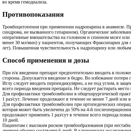
во время гемодиализа.
Противопоказания
Тромбоцитопения при применении надропарина в анамнезе. Пр
синдрома, не вызванного гепарином). Органические заболеван
оперативные вмешательства на головном и спинном мозге или 
менее 30 мл/мин) у пациентов, получающих Фраксипарин для л
лет). Повышенная чувствительность к надропарину или любым
Способ применения и дозы
При п/к введении препарат предпочтительно вводить в положен
стороны. Допускается введение в бедро. Во избежание потери 
Иглу следует вводить перпендикулярно, а не под углом, в за
всего периода введения препарата. Не следует растирать место
Для профилактики тромбоэмболии в общехирургической практике
1 раз/сут. Лечение продолжают в течение не менее 7 дней или
Для профилактики тромбоэмболии при ортопедических операциях
которая может быть увеличена до 50% на 4-й послеоперационный
продолжают применять 1 раз/сут в течение всего периода пов
10 дней.
Пациентам с высоким риском тромбообразования (при нестабиль
лечения обычно составляет 6 дней. В клинических исследован