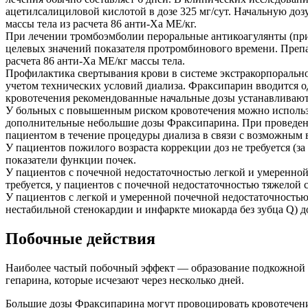
ацетилсалициловой кислотой в дозе 325 мг/сут. Начальную доз
массы тела из расчета 86 анти-Ха МЕ/кг.
При лечении тромбоэмболии пероральные антикоагулянты (при
целевых значений показателя протромбинового времени. Препара
расчета 86 анти-Ха МЕ/кг массы тела.
Профилактика свертывания крови в системе экстракорпорально
учетом технических условий диализа. Фраксипарин вводится о
кровотечения рекомендованные начальные дозы устанавливают в
У больных с повышенным риском кровотечения можно использов
дополнительные небольшие дозы Фраксипарина. При проведени
пациентом в течение процедуры диализа в связи с возможным 
У пациентов пожилого возраста коррекции доз не требуется (
показатели функции почек.
У пациентов с почечной недостаточностью легкой и умеренной
требуется, у пациентов с почечной недостаточностью тяжелой с
У пациентов с легкой и умеренной почечной недостаточность
нестабильной стенокардии и инфаркте миокарда без зубца Q) д
Побочные действия
Наиболее частый побочный эффект — образование подкожной г
гепарина, которые исчезают через несколько дней.
Большие дозы Фраксипарина могут провоцировать кровотечения