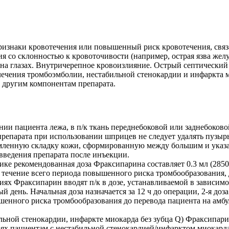
изнаки кровотечения или повышенный риск кровотечения, связ
ия со склонностью к кровоточивости (например, острая язва же
на глазах. Внутричерепное кровоизлияние. Острый септический
ечения тромбоэмболии, нестабильной стенокардии и инфаркта ми
 другим компонентам препарата.
ии пациента лежа, в п/к ткань переднебоковой или заднебоково
препарата при использовании шприцев не следует удалять пузыр
щемленную складку кожи, сформированную между большим и указ
 введения препарата после инъекции.
 рекомендованная доза Фраксипарина составляет 0.3 мл (2850 ан
 в течение всего периода повышенного риска тромбообразования,
 Фраксипарин вводят п/к в дозе, устанавливаемой в зависимост
 день. Начальная доза назначается за 12 ч до операции, 2-я доз
ышенного риска тромбообразования до перевода пациента на ам
ной стенокардии, инфаркте миокарда без зубца Q) Фраксипарин 
иях пациентам с нестабильной стенокардией/инфарктом миокард