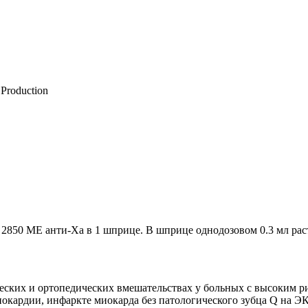
Production
й 2850 МЕ анти-Ха в 1 шприце. В шприце однодозовом 0.3 мл рас
ких и ортопедических вмешательствах у больных с высоким ри
нокардии, инфаркте миокарда без патологического зубца Q на 