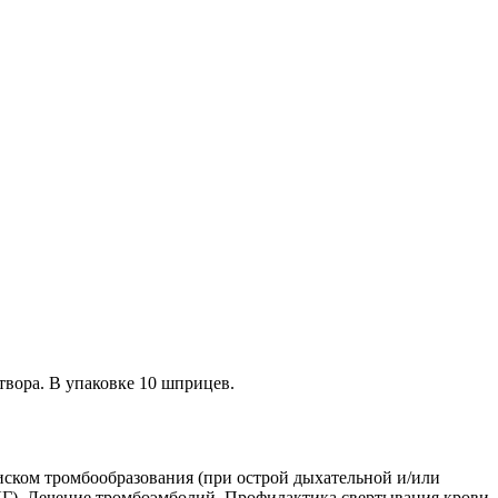
твора. В упаковке 10 шприцев.
ском тромбообразования (при острой дыхательной и/или
ЭКГ). Лечение тромбоэмболий. Профилактика свертывания крови