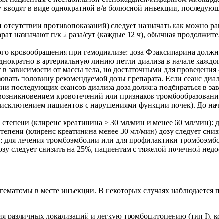
у вводят в виде однократной в/в болюсной инъекции, последующ
 отсутствии противопоказаний) следует назначать как можно 
т назначают п/к 2 раза/сут (каждые 12 ч), обычная продолжитель
го кровообращения при гемодиализе: доза Фраксипарина должна
днократно в артериальную линию петли диализа в начале каждог
 зависимости от массы тела, но достаточными для проведения 4
ать половину рекомендуемой дозы препарата. Если сеанс диали
и последующих сеансов диализа доза должна подбираться в зав
возникновением кровотечений или признаков тромбообразования 
за исключением пациентов с нарушениями функции почек). До н
 степени (клиренс креатинина ≥ 30 мл/мин и менее 60 мл/мин):
тепени (клиренс креатинина менее 30 мл/мин) дозу следует сниз
ю: для лечения тромбоэмболии или для профилактики тромбоэмб
озу следует снизить на 25%, пациентам с тяжелой почечной нед
ематомы в месте инъекции. В некоторых случаях наблюдается 
 различных локализаций и легкую тромбоцитопению (тип I), ко