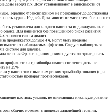
ие дозы вводят п/к. Дозу устанавливают в зависимости от
раньше. Терапию Фраксипарином не прекращают до достижения
ность курса - 10 дней. Доза зависит от массы тела больного из
 быть установлена для каждого пациента индивидуально, с
о сеанса. Для пациентов без повышенного риска развития
-х часового сеанса диализа.
за продолжается дольше 4 ч, могут быть введены
исимости от наблюдаемых эффектов. Следует наблюдать за
в системе для диализа.
ачала лечения Фраксипарином рекомендуется контролировать
 для профилактики тромбообразования снижения дозы не
ить на 25%.
олии у пациентов с высоким риском тромбообразования (при
остаточностью препарат противопоказан.
появление плотных узелков, не означающих инкапсулирование
торая обычно исчезает в процессе дальнейшей терапии.