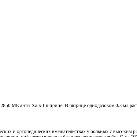
й 2850 МЕ анти-Ха в 1 шприце. В шприце однодозовом 0.3 мл рас
ких и ортопедических вмешательствах у больных с высоким ри
нокардии, инфаркте миокарда без патологического зубца Q на 