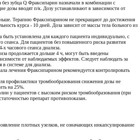
а без зубца Q Фраксипарин назначали в комбинации с
ие дозы вводят п/к. Дозу устанавливают в зависимости от
раньше. Терапию Фраксипарином не прекращают до достижения
ность курса - 10 дней. Доза зависит от массы тела больного из
 быть установлена для каждого пациента индивидуально, с
о сеанса. Для пациентов без повышенного риска развития
-х часового сеанса диализа.
за продолжается дольше 4 ч, могут быть введены
исимости от наблюдаемых эффектов. Следует наблюдать за
в системе для диализа.
ачала лечения Фраксипарином рекомендуется контролировать
 для профилактики тромбообразования снижения дозы не
ить на 25%.
олии у пациентов с высоким риском тромбообразования (при
остаточностью препарат противопоказан.
появление плотных узелков, не означающих инкапсулирование