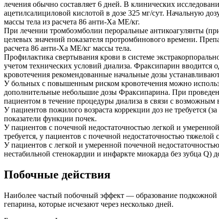
лечения обычно составляет 6 дней. В клинических исследован
ацетилсалициловой кислотой в дозе 325 мг/сут. Начальную доз
массы тела из расчета 86 анти-Ха МЕ/кг.
При лечении тромбоэмболии пероральные антикоагулянты (при
целевых значений показателя протромбинового времени. Препара
расчета 86 анти-Ха МЕ/кг массы тела.
Профилактика свертывания крови в системе экстракорпорально
учетом технических условий диализа. Фраксипарин вводится о
кровотечения рекомендованные начальные дозы устанавливают в
У больных с повышенным риском кровотечения можно использов
дополнительные небольшие дозы Фраксипарина. При проведени
пациентом в течение процедуры диализа в связи с возможным 
У пациентов пожилого возраста коррекции доз не требуется (
показатели функции почек.
У пациентов с почечной недостаточностью легкой и умеренной
требуется, у пациентов с почечной недостаточностью тяжелой с
У пациентов с легкой и умеренной почечной недостаточность
нестабильной стенокардии и инфаркте миокарда без зубца Q) д
Побочные действия
Наиболее частый побочный эффект — образование подкожной г
гепарина, которые исчезают через несколько дней.