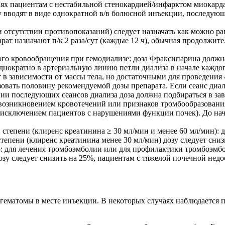
иях пациентам с нестабильной стенокардией/инфарктом миокард
у вводят в виде однократной в/в болюсной инъекции, последующ
 отсутствии противопоказаний) следует назначать как можно 
т назначают п/к 2 раза/сут (каждые 12 ч), обычная продолжитель
го кровообращения при гемодиализе: доза Фраксипарина должна
днократно в артериальную линию петли диализа в начале каждог
 зависимости от массы тела, но достаточными для проведения 4
ать половину рекомендуемой дозы препарата. Если сеанс диали
и последующих сеансов диализа доза должна подбираться в зав
возникновением кровотечений или признаков тромбообразования 
за исключением пациентов с нарушениями функции почек). До н
 степени (клиренс креатинина ≥ 30 мл/мин и менее 60 мл/мин):
тепени (клиренс креатинина менее 30 мл/мин) дозу следует сниз
ю: для лечения тромбоэмболии или для профилактики тромбоэмб
озу следует снизить на 25%, пациентам с тяжелой почечной нед
ематомы в месте инъекции. В некоторых случаях наблюдается 