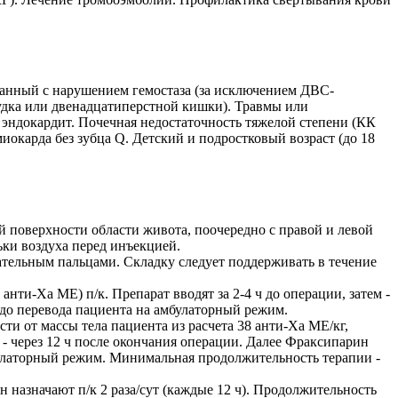
анный с нарушением гемостаза (за исключением ДВС-
лудка или двенадцатиперстной кишки). Травмы или
 эндокардит. Почечная недостаточность тяжелой степени (КК
окарда без зубца Q. Детский и подростковый возраст (до 18
й поверхности области живота, поочередно с правой и левой
ьки воздуха перед инъекцией.
ательным пальцами. Складку следует поддерживать в течение
ти-Ха ME) п/к. Препарат вводят за 2-4 ч до операции, затем -
 до перевода пациента на амбулаторный режим.
и от массы тела пациента из расчета 38 анти-Ха МЕ/кг,
а - через 12 ч после окончания операции. Далее Фраксипарин
булаторный режим. Минимальная продолжительность терапии -
назначают п/к 2 раза/сут (каждые 12 ч). Продолжительность