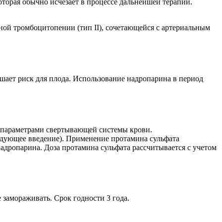
торая обычно исчезает в процессе дальнейшей терапии.
ной тромбоцитопении (тип II), сочетающейся с артериальным
шает риск для плода. Использование надропарина в период
и параметрами свертывающей системы крови.
ледующее введение). Применение протамина сульфата
надропарина. Доза протамина сульфата рассчитывается с учетом
 замораживать. Срок годности 3 года.