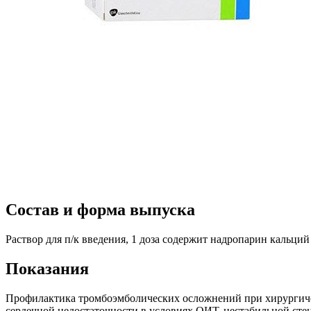
Состав и форма выпуска
Раствор для п/к введения, 1 доза содержит надропарин кальци
Показания
Профилактика тромбоэмболических осложнений при хирургичес
сердечной недостаточности в условиях ОИТ, нестабильной сте