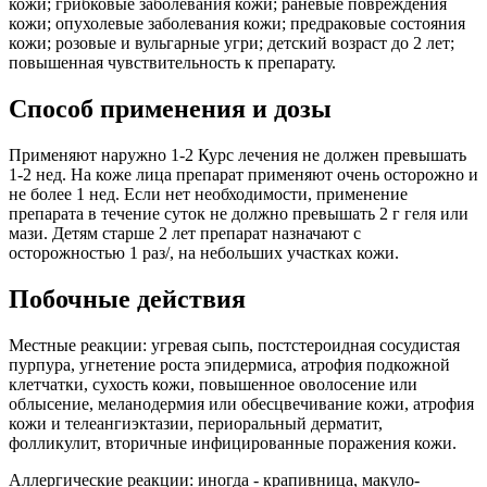
кожи; грибковые заболевания кожи; раневые повреждения
кожи; опухолевые заболевания кожи; предраковые состояния
кожи; розовые и вульгарные угри; детский возраст до 2 лет;
повышенная чувствительность к препарату.
Способ применения и дозы
Применяют наружно 1-2 Курс лечения не должен превышать
1-2 нед. На коже лица препарат применяют очень осторожно и
не более 1 нед. Если нет необходимости, применение
препарата в течение суток не должно превышать 2 г геля или
мази. Детям старше 2 лет препарат назначают с
осторожностью 1 раз/, на небольших участках кожи.
Побочные действия
Местные реакции: угревая сыпь, постстероидная сосудистая
пурпура, угнетение роста эпидермиса, атрофия подкожной
клетчатки, сухость кожи, повышенное оволосение или
облысение, меланодермия или обесцвечивание кожи, атрофия
кожи и телеангиэктазии, периоральный дерматит,
фолликулит, вторичные инфицированные поражения кожи.
Аллергические реакции: иногда - крапивница, макуло-