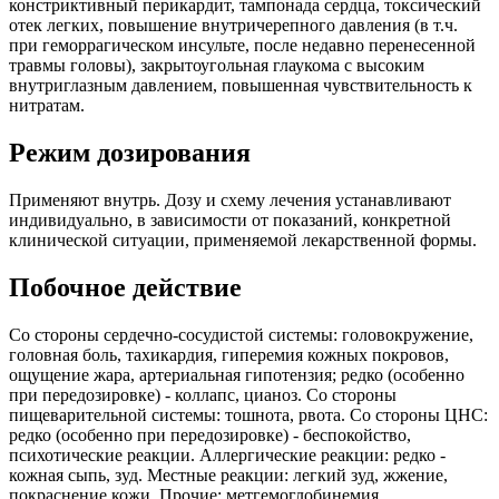
констриктивный перикардит, тампонада сердца, токсический
отек легких, повышение внутричерепного давления (в т.ч.
при геморрагическом инсульте, после недавно перенесенной
травмы головы), закрытоугольная глаукома с высоким
внутриглазным давлением, повышенная чувствительность к
нитратам.
Режим дозирования
Применяют внутрь. Дозу и схему лечения устанавливают
индивидуально, в зависимости от показаний, конкретной
клинической ситуации, применяемой лекарственной формы.
Побочное действие
Со стороны сердечно-сосудистой системы: головокружение,
головная боль, тахикардия, гиперемия кожных покровов,
ощущение жара, артериальная гипотензия; редко (особенно
при передозировке) - коллапс, цианоз. Со стороны
пищеварительной системы: тошнота, рвота. Со стороны ЦНС:
редко (особенно при передозировке) - беспокойство,
психотические реакции. Аллергические реакции: редко -
кожная сыпь, зуд. Местные реакции: легкий зуд, жжение,
покраснение кожи. Прочие: метгемоглобинемия.