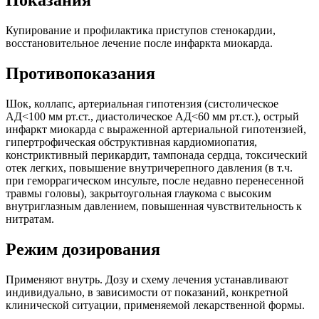
Показания
Купирование и профилактика приступов стенокардии,
восстановительное лечение после инфаркта миокарда.
Противопоказания
Шок, коллапс, артериальная гипотензия (систолическое
АД<100 мм рт.ст., диастолическое АД<60 мм рт.ст.), острый
инфаркт миокарда с выраженной артериальной гипотензией,
гипертрофическая обструктивная кардиомиопатия,
констриктивный перикардит, тампонада сердца, токсический
отек легких, повышение внутричерепного давления (в т.ч.
при геморрагическом инсульте, после недавно перенесенной
травмы головы), закрытоугольная глаукома с высоким
внутриглазным давлением, повышенная чувствительность к
нитратам.
Режим дозирования
Применяют внутрь. Дозу и схему лечения устанавливают
индивидуально, в зависимости от показаний, конкретной
клинической ситуации, применяемой лекарственной формы.