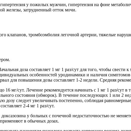
я гипертензия у пожилых мужчин, гипертензия на фоне метаболи
ой железы, затрудненный отток мочи.
ого клапанов, тромбоэмболия легочной артерии, тяжелые наруше
ером.
чальная доза составляет 1 мг 1 раз/сут для того, чтобы свести
ндивидуальных особенностей уродинамики и наличия симптомов Д
ал для повышения дозы составляет 1-2 недели. Средняя рекоменду
о 16 мг/сут. Лечение рекомендуется начинать с 1 мг 1 раз/сут в 
ного состояния (обморок). В течение последующих 1 или 2 недел
 дозу следует увеличивать постепенно, соблюдая равномерные ин
ставляет 2-4 мг 1 раз/сут.
оксазозина у больных с почечной недостаточностью не меняетс
 применяют в обычных дозах.
репарата пациентам пожилого возраста коррекции режима дозир