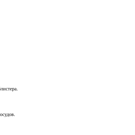
блистера.
осудов.