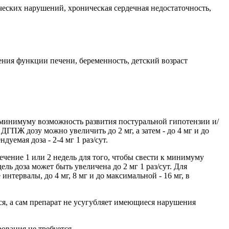
ческих нарушений, хроническая сердечная недостаточность,
ния функции печени, беременность, детский возраст
 к минимуму возможность развития постуральной гипотензии и/
ГПЖ дозу можно увеличить до 2 мг, а затем - до 4 мг и до
емая доза - 2-4 мг 1 раз/сут.
течение 1 или 2 недель для того, чтобы свести к минимуму
ь доза может быть увеличена до 2 мг 1 раз/сут. Для
тервалы, до 4 мг, 8 мг и до максимальной - 16 мг, в
я, а сам препарат не усугубляет имеющиеся нарушения
ования не требуется.