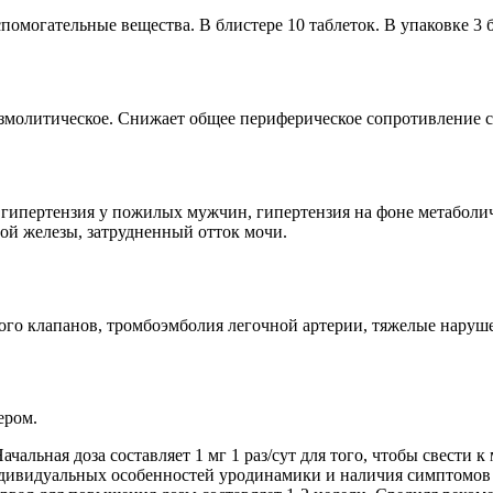
спомогательные вещества. В блистере 10 таблеток. В упаковке 3 
змолитическое. Снижает общее периферическое сопротивление с
я гипертензия у пожилых мужчин, гипертензия на фоне метаболи
ой железы, затрудненный отток мочи.
ого клапанов, тромбоэмболия легочной артерии, тяжелые наруше
ером.
чальная доза составляет 1 мг 1 раз/сут для того, чтобы свести
ндивидуальных особенностей уродинамики и наличия симптомов Д