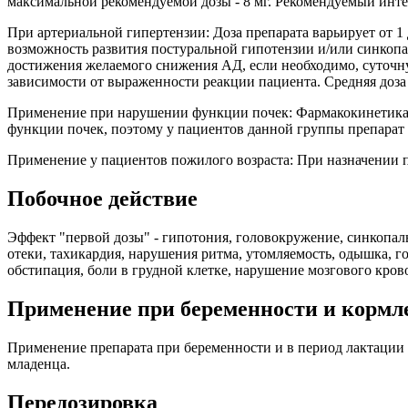
максимальной рекомендуемой дозы - 8 мг. Рекомендуемый интерв
При артериальной гипертензии: Доза препарата варьирует от 1 д
возможность развития постуральной гипотензии и/или синкопаль
достижения желаемого снижения АД, если необходимо, суточную
зависимости от выраженности реакции пациента. Средняя доза со
Применение при нарушении функции почек: Фармакокинетика д
функции почек, поэтому у пациентов данной группы препарат
Применение у пациентов пожилого возраста: При назначении п
Побочное действие
Эффект "первой дозы" - гипотония, головокружение, синкопаль
отеки, тахикардия, нарушения ритма, утомляемость, одышка, г
обстипация, боли в грудной клетке, нарушение мозгового кро
Применение при беременности и кормл
Применение препарата при беременности и в период лактации 
младенца.
Передозировка