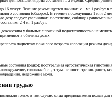
ал для повышения дозы составляет 1-2 недели. Средняя рекоменду
о 16 мг/сут. Лечение рекомендуется начинать с 1 мг 1 раз/сут в 
ного состояния (обморок). В течение последующих 1 или 2 недел
 дозу следует увеличивать постепенно, соблюдая равномерные ин
ставляет 2-4 мг 1 раз/сут.
оксазозина у больных с почечной недостаточностью не меняетс
 применяют в обычных дозах.
репарата пациентам пожилого возраста коррекции режима дозир
ные состояния (редко); постуральная ортостатическая гипотония
оловокружение, головная боль, затуманенность зрения, ринит, к
вообращения, недержание мочи.
ении грудью
возможно только в том случае, когда предполагаемая польза дл