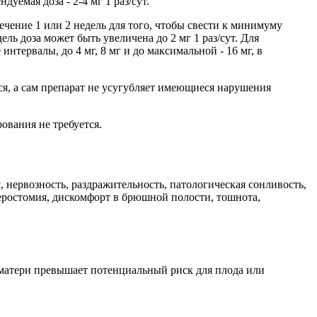
емая доза - 2-4 мг 1 раз/сут.
течение 1 или 2 недель для того, чтобы свести к минимуму
ь доза может быть увеличена до 2 мг 1 раз/сут. Для
тервалы, до 4 мг, 8 мг и до максимальной - 16 мг, в
я, а сам препарат не усугубляет имеющиеся нарушения
ования не требуется.
, нервозность, раздражительность, патологическая сонливость,
серостомия, дискомфорт в брюшной полости, тошнота,
я матери превышает потенциальный риск для плода или