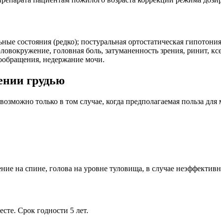
ные состояния (редко); постуральная ортостатическая гипотония
оловокружение, головная боль, затуманенность зрения, ринит, к
вообращения, недержание мочи.
ении грудью
возможно только в том случае, когда предполагаемая польза дл
ие на спине, голова на уровне туловища, в случае неэффективн
сте. Срок годности 5 лет.