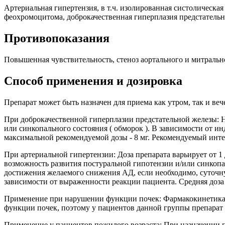
Артериальная гипертензия, в т.ч. изолированная систолическа
феохромоцитома, доброкачественная гиперплазия предстательн
Противопоказания
Повышенная чувствительность, стеноз аортального и митральн
Способ применения и дозировка
Препарат может быть назначен для приема как утром, так и веч
При доброкачественной гиперплазии предстательной железы: На
или синкопального состояния ( обморок ). В зависимости от и
максимальной рекомендуемой дозы - 8 мг. Рекомендуемый интерв
При артериальной гипертензии: Доза препарата варьирует от 1 д
возможность развития постуральной гипотензии и/или синкопаль
достижения желаемого снижения АД, если необходимо, суточную
зависимости от выраженности реакции пациента. Средняя доза со
Применение при нарушении функции почек: Фармакокинетика д
функции почек, поэтому у пациентов данной группы препарат
Применение у пациентов пожилого возраста: При назначении п