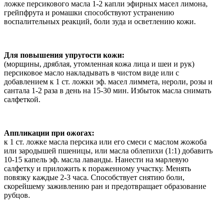
ложке персикового масла 1-2 капли эфирных масел лимона,
грейпфрута и ромашки способствуют устранению
воспалительных реакций, боли зуда и осветлению кожи.
Для повышения упругости кожи:
(морщины, дряблая, утомленная кожа лица и шеи и рук)
персиковое масло накладывать в чистом виде или с
добавлением к 1 ст. ложки эф. масел лиммета, нероли, розы и
сантала 1-2 раза в день на 15-30 мин. Избыток масла снимать
салфеткой.
Аппликации при ожогах:
к 1 ст. ложке масла персика или его смеси с маслом жожоба
или зародышей пшеницы, или масла облепихи (1:1) добавить
10-15 капель эф. масла лаванды. Нанести на марлевую
салфетку и приложить к пораженному участку. Менять
повязку каждые 2-3 часа. Способствует снятию боли,
скорейшему заживлению ран и предотвращает образование
рубцов.