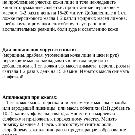
на проблемные участки кожи лица и тела накладывать
хлопчатобумажные салфетки, пропитанные персиковым
маслом, 1-2 раза в день на 15-20 минут. Добавленные в 1 ст.
ложке персикового масла 1-2 капли эфирных масел лимона,
грейпфрута и ромашки способствуют устранению
воспалительных реакций, боли зуда и осветлению кожи.
Для повышения упругости кожи:
(морщины, дряблая, утомленная кожа лица и шеи и рук)
персиковое масло накладывать в чистом виде или с
добавлением к 1 ст. ложки эф. масел лиммета, нероли, розы и
сантала 1-2 раза в день на 15-30 мин. Избыток масла снимать
салфеткой.
Аппликации при ожогах:
к 1 ст. ложке масла персика или его смеси с маслом жожоба
или зародышей пшеницы, или масла облепихи (1:1) добавить
10-15 капель эф. масла лаванды. Нанести на марлевую
салфетку и приложить к пораженному участку. Менять
повязку каждые 2-3 часа. Способствует снятию боли,
скорейшему заживлению ран и предотвращает образование