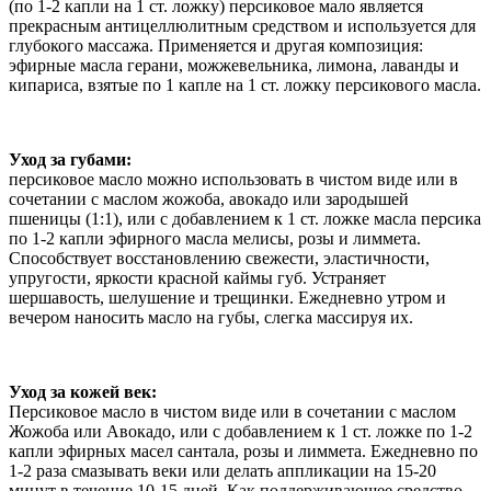
(по 1-2 капли на 1 ст. ложку) персиковое мало является
прекрасным антицеллюлитным средством и используется для
глубокого массажа. Применяется и другая композиция:
эфирные масла герани, можжевельника, лимона, лаванды и
кипариса, взятые по 1 капле на 1 ст. ложку персикового масла.
Уход за губами:
персиковое масло можно использовать в чистом виде или в
сочетании с маслом жожоба, авокадо или зародышей
пшеницы (1:1), или с добавлением к 1 ст. ложке масла персика
по 1-2 капли эфирного масла мелисы, розы и лиммета.
Способствует восстановлению свежести, эластичности,
упругости, яркости красной каймы губ. Устраняет
шершавость, шелушение и трещинки. Ежедневно утром и
вечером наносить масло на губы, слегка массируя их.
Уход за кожей век:
Персиковое масло в чистом виде или в сочетании с маслом
Жожоба или Авокадо, или с добавлением к 1 ст. ложке по 1-2
капли эфирных масел сантала, розы и лиммета. Ежедневно по
1-2 раза смазывать веки или делать аппликации на 15-20
минут в течение 10-15 дней. Как поддерживающее средство