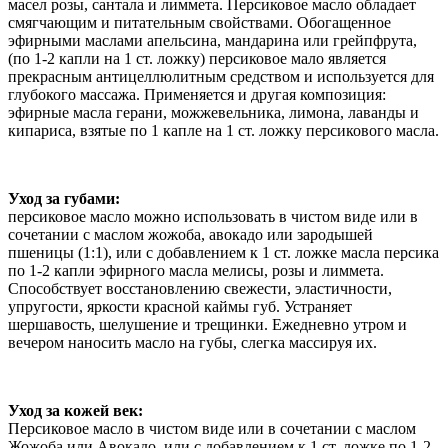
масел розы, сантала и лиммета. Персиковое масло обладает
смягчающим и питательным свойствами. Обогащенное
эфирными маслами апельсина, мандарина или грейпфрута,
(по 1-2 капли на 1 ст. ложку) персиковое мало является
прекрасным антицеллюлитным средством и используется для
глубокого массажа. Применяется и другая композиция:
эфирные масла герани, можжевельника, лимона, лаванды и
кипариса, взятые по 1 капле на 1 ст. ложку персикового масла.
Уход за губами:
персиковое масло можно использовать в чистом виде или в
сочетании с маслом жожоба, авокадо или зародышей
пшеницы (1:1), или с добавлением к 1 ст. ложке масла персика
по 1-2 капли эфирного масла мелисы, розы и лиммета.
Способствует восстановлению свежести, эластичности,
упругости, яркости красной каймы губ. Устраняет
шершавость, шелушение и трещинки. Ежедневно утром и
вечером наносить масло на губы, слегка массируя их.
Уход за кожей век:
Персиковое масло в чистом виде или в сочетании с маслом
Жожоба или Авокадо, или с добавлением к 1 ст. ложке по 1-2