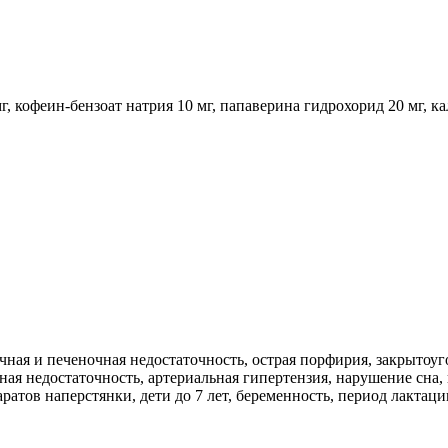
, кофеин-бензоат натрия 10 мг, папаверина гидрохорид 20 мг, ка
ая и печеночная недостаточность, острая порфирия, закрытоуго
льная недостаточность, артериальная гипертензия, нарушение сна
атов наперстянки, дети до 7 лет, беременность, период лактаци