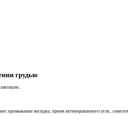
ении грудью
 лактации.
ние: промывание желудка, прием
активированного угля , симпто