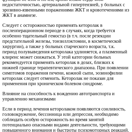
недостаточностью, артериальной гипертензией, у больных с
эрозивно-язвенными поражениями ЖКТ и кровотечениями из
ЖКТ в анамнезе.
Следует с осторожностью применять кеторолак в
послеоперационном периоде в случаях, когда требуется
особенно тщательный гемостаз (в т.ч. после резекции
предстательной железы, тонзиллэктомии, в косметической
хирургии), а также у больных старческого возраста, т.к.
период полувыведения кеторолака удлиняется, а плазменный
клиренс может снижаться. У этой категории больных
рекомендуется применять кеторолак в дозах, близких к
нижней границе терапевтического диапазона. При появлении
симптомов поражения печени, кожной сыпи, эозинофилии
кеторолак следует отменить. Кеторолак не показан для
применения при хроническом болевом синдроме.
Влияние на способность к вождению автотранспорта и
управлению механизмами
Если в период лечения кеторолаком появляются сонливость,
головокружение, бессонница или депрессия, необходимо
соблюдать особую осторожность во время занятий
потенциально опасными видами деятельности, требующими
повышенного внимания и быстроты психомоторных реакций.