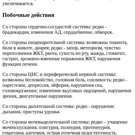
увеличивается.
Побочные действия
Со стороны сердечно-сосудистой системы: редко -
брадикардия, изменения АД, сердцебиение, обморок.
Со стороны пищеварительной системы: возможны тошнота,
боли в животе, диарея; редко - запор, метеоризм, чувство
переполнения ЖКТ, рвота, сухость во рту, жажда, стоматит,
гастрит, эрозивно-язвенные поражения ЖКТ, нарушения
функции печени.
Со стороны ЦНС и периферической нервной системы:
возможны беспокойство, головная боль, сонливость; редко -
парестезии, депрессия, эйфория, нарушения сна,
головокружение, изменение вкусовых ощущений, нарушения
зрения, двигательные нарушения.
Со стороны дыхательной системы: редко - нарушение
дыхания, приступы удушья.
Со стороны мочевыделительной системы: редко – учащение
мочеиспускания, олигурия, полиурия, протеинурия,
гематурия, азотемия, острая почечная недостаточность.