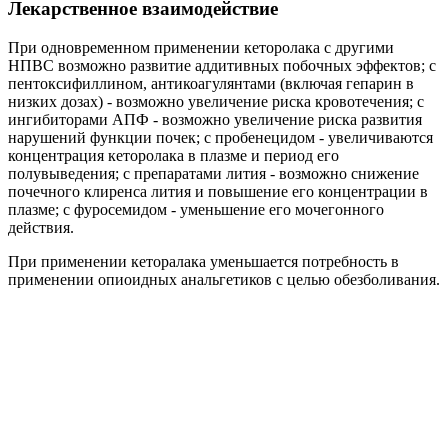
Лекарственное взаимодействие
При одновременном применении кеторолака с другими
НПВС возможно развитие аддитивных побочных эффектов; с
пентоксифиллином, антикоагулянтами (включая гепарин в
низких дозах) - возможно увеличение риска кровотечения; с
ингибиторами АПФ - возможно увеличение риска развития
нарушений функции почек; с пробенецидом - увеличиваются
концентрация кеторолака в плазме и период его
полувыведения; с препаратами лития - возможно снижение
почечного клиренса лития и повышение его концентрации в
плазме; с фуросемидом - уменьшение его мочегонного
действия.
При применении кеторалака уменьшается потребность в
применении опиоидных анальгетиков с целью обезболивания.