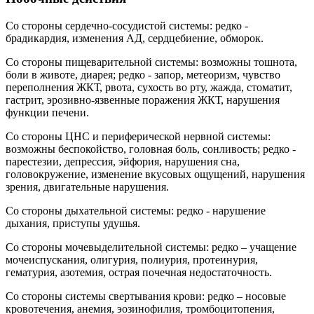
Со стороны сердечно-сосудистой системы: редко -
брадикардия, изменения АД, сердцебиение, обморок.
Со стороны пищеварительной системы: возможны тошнота,
боли в животе, диарея; редко - запор, метеоризм, чувство
переполнения ЖКТ, рвота, сухость во рту, жажда, стоматит,
гастрит, эрозивно-язвенные поражения ЖКТ, нарушения
функции печени.
Со стороны ЦНС и периферической нервной системы:
возможны беспокойство, головная боль, сонливость; редко -
парестезии, депрессия, эйфория, нарушения сна,
головокружение, изменение вкусовых ощущений, нарушения
зрения, двигательные нарушения.
Со стороны дыхательной системы: редко - нарушение
дыхания, приступы удушья.
Со стороны мочевыделительной системы: редко – учащение
мочеиспускания, олигурия, полиурия, протеинурия,
гематурия, азотемия, острая почечная недостаточность.
Со стороны системы свертывания крови: редко – носовые
кровотечения, анемия, эозинофилия, тромбоцитопения,