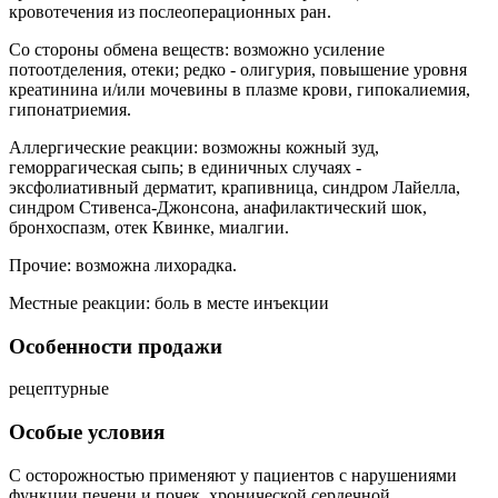
кровотечения из послеоперационных ран.
Со стороны обмена веществ: возможно усиление
потоотделения, отеки; редко - олигурия, повышение уровня
креатинина и/или мочевины в плазме крови, гипокалиемия,
гипонатриемия.
Аллергические реакции: возможны кожный зуд,
геморрагическая сыпь; в единичных случаях -
эксфолиативный дерматит, крапивница, синдром Лайелла,
синдром Стивенса-Джонсона, анафилактический шок,
бронхоспазм, отек Квинке, миалгии.
Прочие: возможна лихорадка.
Местные реакции: боль в месте инъекции
Особенности продажи
рецептурные
Особые условия
С осторожностью применяют у пациентов с нарушениями
функции печени и почек, хронической сердечной