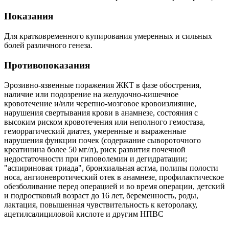
Показания
Для кратковременного купирования умеренных и сильных
болей различного генеза.
Противопоказания
Эрозивно-язвенные поражения ЖКТ в фазе обострения,
наличие или подозрение на желудочно-кишечное
кровотечение и/или черепно-мозговое кровоизлияние,
нарушения свертывания крови в анамнезе, состояния с
высоким риском кровотечения или неполного гемостаза,
геморрагический диатез, умеренные и выраженные
нарушения функции почек (содержание сывороточного
креатинина более 50 мг/л), риск развития почечной
недостаточности при гиповолемии и дегидратации;
"аспириновая триада", бронхиальная астма, полипы полости
носа, ангионевротический отек в анамнезе, профилактическое
обезболивание перед операцией и во время операции, детский
и подростковый возраст до 16 лет, беременность, роды,
лактация, повышенная чувствительность к кеторолаку,
ацетилсалициловой кислоте и другим НПВС