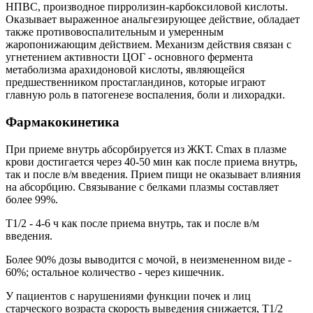
НПВС, производное пирролизин-карбоксиловой кислоты.
Оказывает выраженное анальгезирующее действие, обладает
также противовоспалительным и умеренным
жаропонижающим действием. Механизм действия связан с
угнетением активности ЦОГ - основного фермента
метаболизма арахидоновой кислоты, являющейся
предшественником простагландинов, которые играют
главную роль в патогенезе воспаления, боли и лихорадки.
Фармакокинетика
При приеме внутрь абсорбируется из ЖКТ. Cmax в плазме
крови достигается через 40-50 мин как после приема внутрь,
так и после в/м введения. Прием пищи не оказывает влияния
на абсорбцию. Связывание с белками плазмы составляет
более 99%.
T1/2 - 4-6 ч как после приема внутрь, так и после в/м
введения.
Более 90% дозы выводится с мочой, в неизмененном виде -
60%; остальное количество - через кишечник.
У пациентов с нарушениями функции почек и лиц
старческого возраста скорость выведения снижается, T1/2