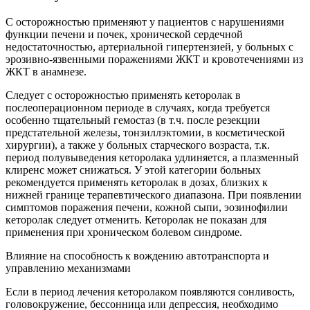
С осторожностью применяют у пациентов с нарушениями
функции печени и почек, хронической сердечной
недостаточностью, артериальной гипертензией, у больных с
эрозивно-язвенными поражениями ЖКТ и кровотечениями из
ЖКТ в анамнезе.
Следует с осторожностью применять кеторолак в
послеоперационном периоде в случаях, когда требуется
особенно тщательный гемостаз (в т.ч. после резекции
предстательной железы, тонзиллэктомии, в косметической
хирургии), а также у больных старческого возраста, т.к.
период полувыведения кеторолака удлиняется, а плазменный
клиренс может снижаться. У этой категории больных
рекомендуется применять кеторолак в дозах, близких к
нижней границе терапевтического диапазона. При появлении
симптомов поражения печени, кожной сыпи, эозинофилии
кеторолак следует отменить. Кеторолак не показан для
применения при хроническом болевом синдроме.
Влияние на способность к вождению автотранспорта и
управлению механизмами
Если в период лечения кеторолаком появляются сонливость,
головокружение, бессонница или депрессия, необходимо