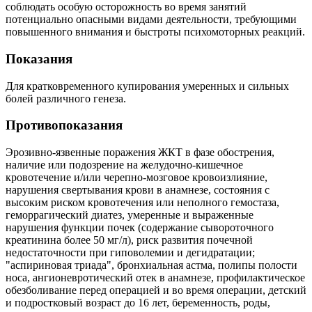
соблюдать особую осторожность во время занятий
потенциально опасными видами деятельности, требующими
повышенного внимания и быстроты психомоторных реакций.
Показания
Для кратковременного купирования умеренных и сильных
болей различного генеза.
Противопоказания
Эрозивно-язвенные поражения ЖКТ в фазе обострения,
наличие или подозрение на желудочно-кишечное
кровотечение и/или черепно-мозговое кровоизлияние,
нарушения свертывания крови в анамнезе, состояния с
высоким риском кровотечения или неполного гемостаза,
геморрагический диатез, умеренные и выраженные
нарушения функции почек (содержание сывороточного
креатинина более 50 мг/л), риск развития почечной
недостаточности при гиповолемии и дегидратации;
"аспириновая триада", бронхиальная астма, полипы полости
носа, ангионевротический отек в анамнезе, профилактическое
обезболивание перед операцией и во время операции, детский
и подростковый возраст до 16 лет, беременность, роды,