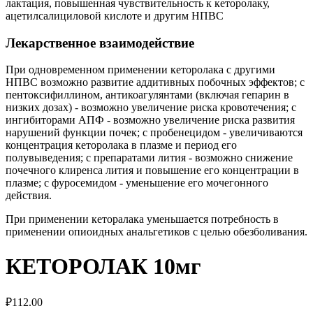
лактация, повышенная чувствительность к кеторолаку,
ацетилсалициловой кислоте и другим НПВС
Лекарственное взаимодействие
При одновременном применении кеторолака с другими
НПВС возможно развитие аддитивных побочных эффектов; с
пентоксифиллином, антикоагулянтами (включая гепарин в
низких дозах) - возможно увеличение риска кровотечения; с
ингибиторами АПФ - возможно увеличение риска развития
нарушений функции почек; с пробенецидом - увеличиваются
концентрация кеторолака в плазме и период его
полувыведения; с препаратами лития - возможно снижение
почечного клиренса лития и повышение его концентрации в
плазме; с фуросемидом - уменьшение его мочегонного
действия.
При применении кеторалака уменьшается потребность в
применении опиоидных анальгетиков с целью обезболивания.
КЕТОРОЛАК 10мг
₽
112.00