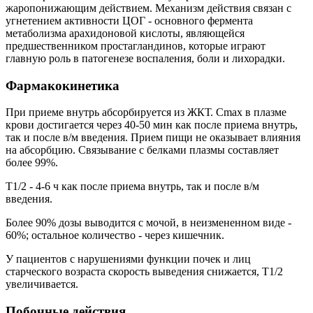
жаропонижающим действием. Механизм действия связан с
угнетением активности ЦОГ - основного фермента
метаболизма арахидоновой кислоты, являющейся
предшественником простагландинов, которые играют
главную роль в патогенезе воспаления, боли и лихорадки.
Фармакокинетика
При приеме внутрь абсорбируется из ЖКТ. Cmax в плазме
крови достигается через 40-50 мин как после приема внутрь,
так и после в/м введения. Прием пищи не оказывает влияния
на абсорбцию. Связывание с белками плазмы составляет
более 99%.
T1/2 - 4-6 ч как после приема внутрь, так и после в/м
введения.
Более 90% дозы выводится с мочой, в неизмененном виде -
60%; остальное количество - через кишечник.
У пациентов с нарушениями функции почек и лиц
старческого возраста скорость выведения снижается, T1/2
увеличивается.
Побочные действия