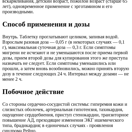
вскармливания, детский возраст, пожилой возраст (старше 65
лет), одновременное применение с эрготамином и его
производными.
Способ применения и дозы
Внутрь. Таблетку проглатывают целиком, запивая водой.
Взрослым разовая доза — 0,05 г (в некоторых случаях — 0,1
г), максимальная суточная доза — 0,3 г. Если симптомы
мигрени не исчезают и не уменьшаются после приема первой
дозы, прием второй дозы для купирования этого же приступа
назначать не следует. Если симптомы уменьшились или
прошли, а затем вновь возобновились, можно принять вторую
дозу в течение следующих 24 ч. Интервал между дозами — не
менее 2 ч.
Побочное действие
Со стороны сердечно-сосудистой системы: гиперемия кожи и
слизистых оболочек, артериальная гипотензия, тахикардия,
ощущение сердцебиения, приступ стенокардии, транзиторное
повышение АД, преходящие изменения ЭКГ ишемического
типа, брадикардия; в единичных случаях - проявления
синдрома Рейно.