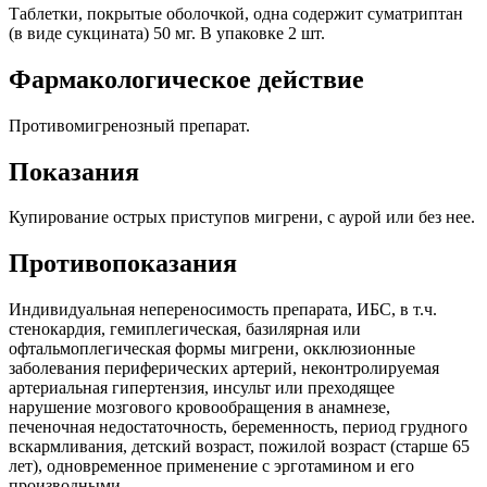
Таблетки, покрытые оболочкой, одна содержит суматриптан
(в виде сукцината) 50 мг. В упаковке 2 шт.
Фармакологическое действие
Противомигренозный препарат.
Показания
Купирование острых приступов мигрени, с аурой или без нее.
Противопоказания
Индивидуальная непереносимость препарата, ИБС, в т.ч.
стенокардия, гемиплегическая, базилярная или
офтальмоплегическая формы мигрени, окклюзионные
заболевания периферических артерий, неконтролируемая
артериальная гипертензия, инсульт или преходящее
нарушение мозгового кровообращения в анамнезе,
печеночная недостаточность, беременность, период грудного
вскармливания, детский возраст, пожилой возраст (старше 65
лет), одновременное применение с эрготамином и его
производными.