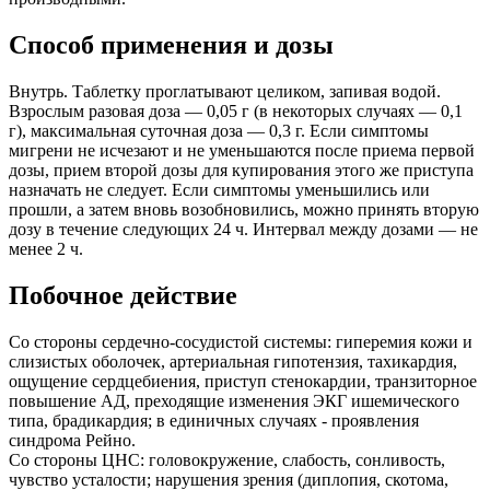
Способ применения и дозы
Внутрь. Таблетку проглатывают целиком, запивая водой.
Взрослым разовая доза — 0,05 г (в некоторых случаях — 0,1
г), максимальная суточная доза — 0,3 г. Если симптомы
мигрени не исчезают и не уменьшаются после приема первой
дозы, прием второй дозы для купирования этого же приступа
назначать не следует. Если симптомы уменьшились или
прошли, а затем вновь возобновились, можно принять вторую
дозу в течение следующих 24 ч. Интервал между дозами — не
менее 2 ч.
Побочное действие
Со стороны сердечно-сосудистой системы: гиперемия кожи и
слизистых оболочек, артериальная гипотензия, тахикардия,
ощущение сердцебиения, приступ стенокардии, транзиторное
повышение АД, преходящие изменения ЭКГ ишемического
типа, брадикардия; в единичных случаях - проявления
синдрома Рейно.
Со стороны ЦНС: головокружение, слабость, сонливость,
чувство усталости; нарушения зрения (диплопия, скотома,