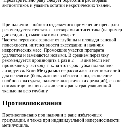
Предварительно рану следует обработать растворами
антисептиков и удалить остатки некротических тканей.
При наличии гнойного отделяемого применение препарата
рекомендуется сочетать с растворами антисептика (например
диоксидина), смачивая ими препарат.
Частота перевязок зависит от глубины и площади раневой
поверхности, интенсивности экссудации и наличия
некротических масс. Промокшие участки препарата
удаляются и заменяются новыми. В среднем перевязку
рекомендуется производить 1 раз в 2 — 3 дня (если нет
промокших участков), т. к. за этот срок губка полностью
лизируется. Если
Метуракол
не рассосался и нет показаний
для перевязки (боль, жжение в области раны, скопление
гнойного экссудата, наличие аллергических реакций), его не
снимают до полного заживления раны грануляционной
тканью на всю глубину.
Противопоказания
Противопоказано при наличии в ране избыточных
грануляций, а также при индивидуальной непереносимости
метилурцила.