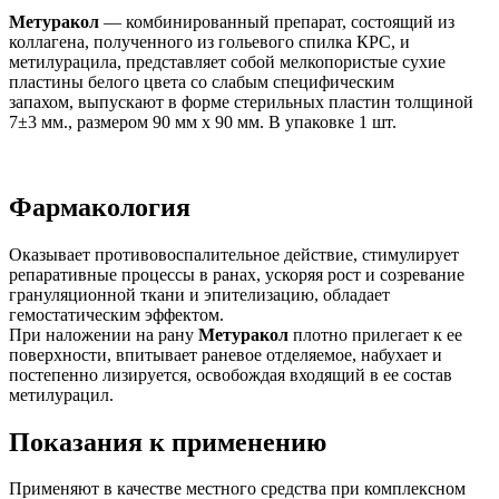
Метуракол
— комбинированный препарат, состоящий из
коллагена, полученного из гольевого спилка КРС, и
метилурацила, представляет собой мелкопористые сухие
пластины белого цвета со слабым специфическим
запахом, выпускают в форме стерильных пластин толщиной
7±3 мм., размером 90 мм х 90 мм. В упаковке 1 шт.
Фармакология
Оказывает противовоспалительное действие, стимулирует
репаративные процессы в ранах, ускоряя рост и созревание
грануляционной ткани и эпителизацию, обладает
гемостатическим эффектом.
При наложении на рану
Метуракол
плотно прилегает к ее
поверхности, впитывает раневое отделяемое, набухает и
постепенно лизируется, освобождая входящий в ее состав
метилурацил.
Показания к применению
Применяют в качестве местного средства при комплексном