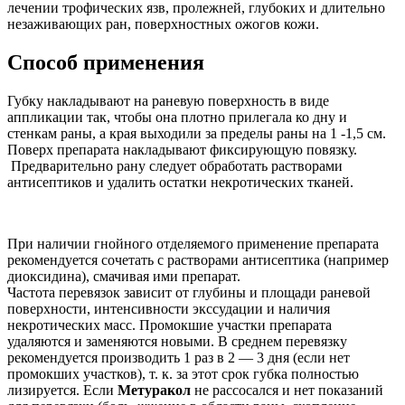
лечении трофических язв, пролежней, глубоких и длительно
незаживающих ран, поверхностных ожогов кожи.
Способ применения
Губку накладывают на раневую поверхность в виде
аппликации так, чтобы она плотно прилегала ко дну и
стенкам раны, а края выходили за пределы раны на 1 -1,5 см.
Поверх препарата накладывают фиксирующую повязку.
Предварительно рану следует обработать растворами
антисептиков и удалить остатки некротических тканей.
При наличии гнойного отделяемого применение препарата
рекомендуется сочетать с растворами антисептика (например
диоксидина), смачивая ими препарат.
Частота перевязок зависит от глубины и площади раневой
поверхности, интенсивности экссудации и наличия
некротических масс. Промокшие участки препарата
удаляются и заменяются новыми. В среднем перевязку
рекомендуется производить 1 раз в 2 — 3 дня (если нет
промокших участков), т. к. за этот срок губка полностью
лизируется. Если
Метуракол
не рассосался и нет показаний