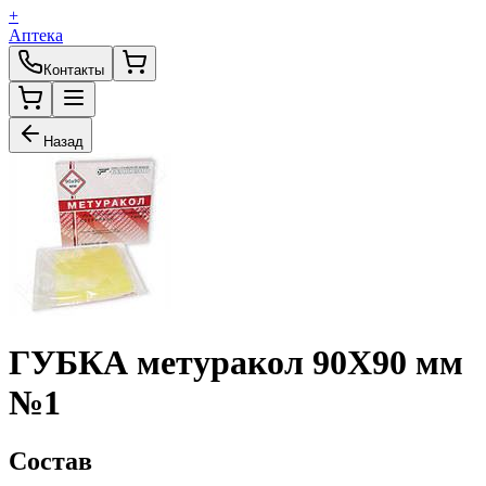
+
Аптека
Контакты
Назад
ГУБКА метуракол 90Х90 мм
№1
Состав