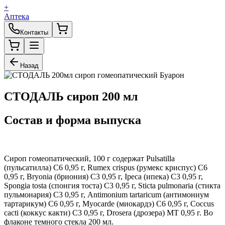
+
Аптека
Контакты
Назад
СТОДАЛЬ сироп 200 мл
Состав и форма выпуска
Сироп гомеопатический, 100 г содержат Pulsatilla
(пульсатилла) C6 0,95 г, Rumex crispus (румекс криспус) C6
0,95 г, Bryonia (бриония) C3 0,95 г, Ipeca (ипека) C3 0,95 г,
Spongia tosta (спонгия тоста) C3 0,95 г, Sticta pulmonaria (стикта
пульмонария) C3 0,95 г, Antimonium tartaricum (антимониум
тартарикум) C6 0,95 г, Myocarde (миокардэ) C6 0,95 г, Coccus
cacti (коккус какти) C3 0,95 г, Drosera (дрозера) MT 0,95 г. Во
флаконе темного стекла 200 мл.