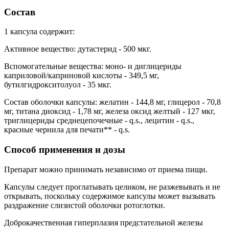
Состав
1 капсула содержит:
Активное вещество: дутастерид - 500 мкг.
Вспомогательные вещества: моно- и диглицериды
каприловой/каприновой кислоты - 349,5 мг,
бутилгидрокситолуол - 35 мкг.
Состав оболочки капсулы: желатин - 144,8 мг, глицерол - 70,8
мг, титана диоксид - 1,78 мг, железа оксид желтый - 127 мкг,
триглицериды среднецепочечные - q.s., лецитин - q.s.,
красные чернила для печати** - q.s.
Способ применения и дозы
Препарат можно принимать независимо от приема пищи.
Капсулы следует проглатывать целиком, не разжевывать и не
открывать, поскольку содержимое капсулы может вызывать
раздражение слизистой оболочки ротоглотки.
Доброкачественная гиперплазия предстательной железы