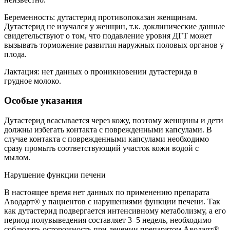
Беременность: дутастерид противопоказан женщинам.
Дутастерид не изучался у женщин, т.к. доклинические данные
свидетельствуют о том, что подавление уровня ДГТ может
вызывать торможение развития наружных половых органов у
плода.
Лактация: нет данных о проникновении дутастерида в
грудное молоко.
Особые указания
Дутастерид всасывается через кожу, поэтому женщины и дети
должны избегать контакта с поврежденными капсулами. В
случае контакта с поврежденными капсулами необходимо
сразу промыть соответствующий участок кожи водой с
мылом.
Нарушение функции печени
В настоящее время нет данных по применению препарата
Аводарт® у пациентов с нарушениями функции печени. Так
как дутастерид подвергается интенсивному метаболизму, а его
период полувыведения составляет 3–5 недель, необходимо
соблюдать осторожность при лечении препаратом Аводарт®