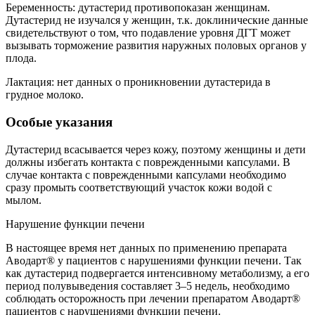
Беременность: дутастерид противопоказан женщинам.
Дутастерид не изучался у женщин, т.к. доклинические данные
свидетельствуют о том, что подавление уровня ДГТ может
вызывать торможение развития наружных половых органов у
плода.
Лактация: нет данных о проникновении дутастерида в
грудное молоко.
Особые указания
Дутастерид всасывается через кожу, поэтому женщины и дети
должны избегать контакта с поврежденными капсулами. В
случае контакта с поврежденными капсулами необходимо
сразу промыть соответствующий участок кожи водой с
мылом.
Нарушение функции печени
В настоящее время нет данных по применению препарата
Аводарт® у пациентов с нарушениями функции печени. Так
как дутастерид подвергается интенсивному метаболизму, а его
период полувыведения составляет 3–5 недель, необходимо
соблюдать осторожность при лечении препаратом Аводарт®
пациентов с нарушениями функции печени.