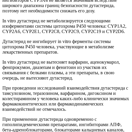
ингибиторов CYP3A4 не является значимым вследствие
широкого диапазона границ безопасности дутастерида,
поэтому нет необходимости снижать его дозу.
In vitro дутастерид не метаболизируется следующими
изоферментами системы цитохрома Р450 человека: CYP1A2,
CYP2A6, CYP2E1, CYP2C8, CYP2C9, CYP2C19 и CYP2D6.
Дутастерид не ингибирует in vitro ферменты системы
цитохрома Р450 человека, участвующие в метаболизме
лекарственных препаратов.
In vitro дутастерид не вытесняет варфарин, аценокумарол,
фенпрокумон, диазепам и фенитоин из участков их
связывания с белками плазмы, а эти препараты, в свою
очередь, не вытесняют дутастерид.
При проведении исследований взаимодействия дутастерида с
тамсулозином, теразозином, варфарином, дигоксином и
колестирамином у человека каких-либо клинически значимых
фармакокинетических или фармакодинамических
взаимодействий не отмечалось.
При применении дутастерида одновременно с
гиполипидемическими препаратами, ингибиторами АПФ,
бета-адреноблокаторами, блокаторами кальциевых каналов,