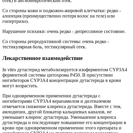
отек) и ангионевротический отек.
Со стороны кожи и подкожно-жировой клетчатки: редко -
алопеция (преимущественно потеря волос на теле) или
гипертрихоз.
Нарушение психики: очень редко - депрессивное состояние.
Со стороны репродуктивной системы: очень редко -
тестикулярная боль, тестикулярный отек.
Лекарственное взаимодействие
In vitro дутастерид метаболизируется изоферментом CYP3A4
ферментной системы цитохрома Р450. В присутствии
ингибиторов CYP3A4 концентрации дутастерида в крови
могут возрастать.
При одновременном применении дутастерида с
ингибиторами CYP3A4 верапамилом и дилтиаземом
отмечается снижение клиренса дутастерида. Вместе с тем,
амлодипин, другой блокатор кальциевых каналов, не
уменьшает клиренс дутастерида. Уменьшение клиренса
дутастерида и последующее повышение его концентрации в
крови при одновременном применении этого препарата и