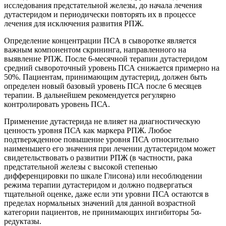
исследования предстательной железы, до начала лечения
дутастеридом и периодически повторять их в процессе
лечения для исключения развития РПЖ.
Определение концентрации ПСА в сыворотке является
важным компонентом скрининга, направленного на
выявление РПЖ. После 6-месячной терапии дутастеридом
средний сывороточный уровень ПСА снижается примерно на
50%. Пациентам, принимающим дутастерид, должен быть
определен новый базовый уровень ПСА после 6 месяцев
терапии. В дальнейшем рекомендуется регулярно
контролировать уровень ПСА.
Применение дутастерида не влияет на диагностическую
ценность уровня ПСА как маркера РПЖ. Любое
подтвержденное повышение уровня ПСА относительно
наименьшего его значения при лечении дутастеридом может
свидетельствовать о развитии РПЖ (в частности, рака
предстательной железы с высокой степенью
дифференцировки по шкале Глисона) или несоблюдении
режима терапии дутастеридом и должно подвергаться
тщательной оценке, даже если эти уровни ПСА остаются в
пределах нормальных значений для данной возрастной
категории пациентов, не принимающих ингибиторы 5α-
редуктазы.