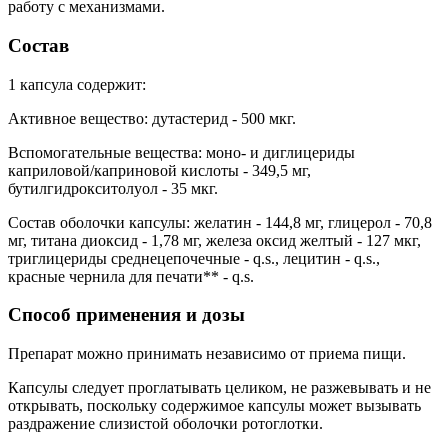
работу с механизмами.
Состав
1 капсула содержит:
Активное вещество: дутастерид - 500 мкг.
Вспомогательные вещества: моно- и диглицериды
каприловой/каприновой кислоты - 349,5 мг,
бутилгидрокситолуол - 35 мкг.
Состав оболочки капсулы: желатин - 144,8 мг, глицерол - 70,8
мг, титана диоксид - 1,78 мг, железа оксид желтый - 127 мкг,
триглицериды среднецепочечные - q.s., лецитин - q.s.,
красные чернила для печати** - q.s.
Способ применения и дозы
Препарат можно принимать независимо от приема пищи.
Капсулы следует проглатывать целиком, не разжевывать и не
открывать, поскольку содержимое капсулы может вызывать
раздражение слизистой оболочки ротоглотки.