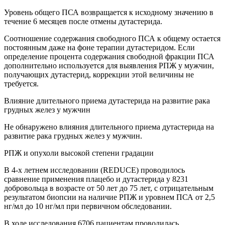
Уровень общего ПСА возвращается к исходному значению в
течение 6 месяцев после отмены дутастерида.
Соотношение содержания свободного ПСА к общему остается
постоянным даже на фоне терапии дутастеридом. Если
определение процента содержания свободной фракции ПСА
дополнительно используется для выявления РПЖ у мужчин,
получающих дутастерид, коррекции этой величины не
требуется.
Влияние длительного приема дутастерида на развитие рака
грудных желез у мужчин
Не обнаружено влияния длительного приема дутастерида на
развитие рака грудных желез у мужчин.
РПЖ и опухоли высокой степени градации
В 4-х летнем исследовании (REDUCE) проводилось
сравнение применения плацебо и дутастерида у 8231
добровольца в возрасте от 50 лет до 75 лет, с отрицательным
результатом биопсии на наличие РПЖ и уровнем ПСА от 2,5
нг/мл до 10 нг/мл при первичном обследовании.
В ходе исследования 6706 пациентам проводилась