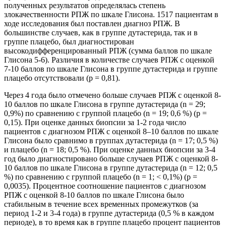
полученных результатов определялась степень
злокачественности РПЖ по шкале Глисона. 1517 пациентам в
ходе исследования был поставлен диагноз РПЖ. В
большинстве случаев, как в группе дутастерида, так и в
группе плацебо, был диагностирован
высокодифференцированный РПЖ (сумма баллов по шкале
Глисона 5-6). Различия в количестве случаев РПЖ с оценкой
7-10 баллов по шкале Глисона в группе дутастерида и группе
плацебо отсутствовали (р = 0,81).
Через 4 года было отмечено больше случаев РПЖ с оценкой 8-
10 баллов по шкале Глисона в группе дутастерида (n = 29;
0,9%) по сравнению с группой плацебо (n = 19; 0,6 %) (р =
0,15). При оценке данных биопсии за 1-2 года число
пациентов с диагнозом РПЖ с оценкой 8–10 баллов по шкале
Глисона было сравнимо в группах дутастерида (n = 17; 0,5 %)
и плацебо (n = 18; 0,5 %). При оценке данных биопсии за 3-4
год было диагностировано больше случаев РПЖ с оценкой 8-
10 баллов по шкале Глисона в группе дутастерида (n = 12; 0,5
%) по сравнению с группой плацебо (n = 1; < 0,1%) (р =
0,0035). Процентное соотношение пациентов с диагнозом
РПЖ с оценкой 8-10 баллов по шкале Глисона было
стабильным в течение всех временных промежутков (за
период 1-2 и 3-4 года) в группе дутастерида (0,5 % в каждом
периоде), в то время как в группе плацебо процент пациентов