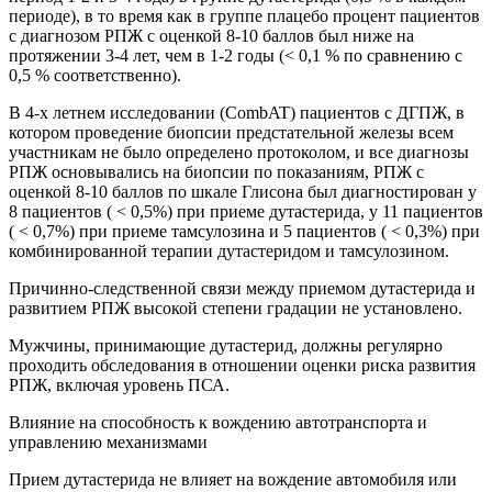
периоде), в то время как в группе плацебо процент пациентов
с диагнозом РПЖ с оценкой 8-10 баллов был ниже на
протяжении 3-4 лет, чем в 1-2 годы (< 0,1 % по сравнению с
0,5 % соответственно).
В 4-х летнем исследовании (CombAT) пациентов с ДГПЖ, в
котором проведение биопсии предстательной железы всем
участникам не было определено протоколом, и все диагнозы
РПЖ основывались на биопсии по показаниям, РПЖ с
оценкой 8-10 баллов по шкале Глисона был диагностирован у
8 пациентов ( < 0,5%) при приеме дутастерида, у 11 пациентов
( < 0,7%) при приеме тамсулозина и 5 пациентов ( < 0,3%) при
комбинированной терапии дутастеридом и тамсулозином.
Причинно-следственной связи между приемом дутастерида и
развитием РПЖ высокой степени градации не установлено.
Мужчины, принимающие дутастерид, должны регулярно
проходить обследования в отношении оценки риска развития
РПЖ, включая уровень ПСА.
Влияние на способность к вождению автотранспорта и
управлению механизмами
Прием дутастерида не влияет на вождение автомобиля или