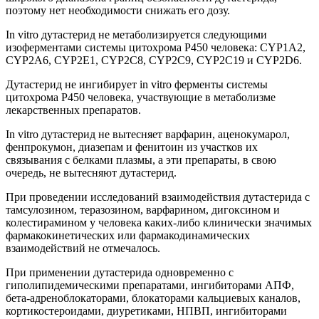
поэтому нет необходимости снижать его дозу.
In vitro дутастерид не метаболизируется следующими
изоферментами системы цитохрома Р450 человека: CYP1A2,
CYP2A6, CYP2E1, CYP2C8, CYP2C9, CYP2C19 и CYP2D6.
Дутастерид не ингибирует in vitro ферменты системы
цитохрома Р450 человека, участвующие в метаболизме
лекарственных препаратов.
In vitro дутастерид не вытесняет варфарин, аценокумарол,
фенпрокумон, диазепам и фенитоин из участков их
связывания с белками плазмы, а эти препараты, в свою
очередь, не вытесняют дутастерид.
При проведении исследований взаимодействия дутастерида с
тамсулозином, теразозином, варфарином, дигоксином и
колестирамином у человека каких-либо клинически значимых
фармакокинетических или фармакодинамических
взаимодействий не отмечалось.
При применении дутастерида одновременно с
гиполипидемическими препаратами, ингибиторами АПФ,
бета-адреноблокаторами, блокаторами кальциевых каналов,
кортикостероидами, диуретиками, НПВП, ингибиторами