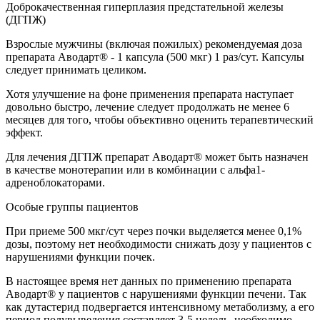
Доброкачественная гиперплазия предстательной железы
(ДГПЖ)
Взрослые мужчины (включая пожилых) рекомендуемая доза
препарата Аводарт® - 1 капсула (500 мкг) 1 раз/сут. Капсулы
следует принимать целиком.
Хотя улучшение на фоне применения препарата наступает
довольно быстро, лечение следует продолжать не менее 6
месяцев для того, чтобы объективно оценить терапевтический
эффект.
Для лечения ДГПЖ препарат Аводарт® может быть назначен
в качестве монотерапии или в комбинации с альфа1-
адреноблокаторами.
Особые группы пациентов
При приеме 500 мкг/сут через почки выделяется менее 0,1%
дозы, поэтому нет необходимости снижать дозу у пациентов с
нарушениями функции почек.
В настоящее время нет данных по применению препарата
Аводарт® у пациентов с нарушениями функции печени. Так
как дутастерид подвергается интенсивному метаболизму, а его
период полувыведения составляет 3-5 недель, необходимо