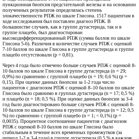
пункционная биопсия предстательной железы и на основании
полученных результатов определялась степень
злокачественности РПЖ по шкале Глисона. 1517 пациентам в
ходе исследования был поставлен диагноз РПЖ. В
большинстве случаев, как в группе дутастерида, так и в
группе плацебо, был диагностирован
высокодифференцированный РПЖ (сумма баллов по шкале
Глисона 5-6). Различия в количестве случаев РПЖ с оценкой
7-10 баллов по шкале Глисона в группе дутастерида и группе
плацебо отсутствовали (р = 0,81).
Через 4 года было отмечено больше случаев РПЖ с оценкой 8-
10 баллов по шкале Глисона в группе дутастерида (n = 29;
0,9%) по сравнению с группой плацебо (n = 19; 0,6 %) (р =
0,15). При оценке данных биопсии за 1-2 года число
пациентов с диагнозом РПЖ с оценкой 8–10 баллов по шкале
Глисона было сравнимо в группах дутастерида (n = 17; 0,5 %)
и плацебо (n = 18; 0,5 %). При оценке данных биопсии за 3-4
год было диагностировано больше случаев РПЖ с оценкой 8-
10 баллов по шкале Глисона в группе дутастерида (n = 12; 0,5
%) по сравнению с группой плацебо (n = 1; < 0,1%) (р =
0,0035). Процентное соотношение пациентов с диагнозом
РПЖ с оценкой 8-10 баллов по шкале Глисона было
стабильным в течение всех временных промежутков (за
период 1-2 и 3-4 года) в группе дутастерида (0,5 % в каждом