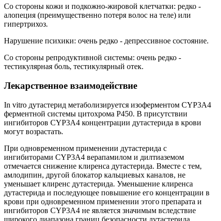
Со стороны кожи и подкожно-жировой клетчатки: редко -
алопеция (преимущественно потеря волос на теле) или
гипертрихоз.
Нарушение психики: очень редко - депрессивное состояние.
Со стороны репродуктивной системы: очень редко -
тестикулярная боль, тестикулярный отек.
Лекарственное взаимодействие
In vitro дутастерид метаболизируется изоферментом CYP3A4
ферментной системы цитохрома Р450. В присутствии
ингибиторов CYP3A4 концентрации дутастерида в крови
могут возрастать.
При одновременном применении дутастерида с
ингибиторами CYP3A4 верапамилом и дилтиаземом
отмечается снижение клиренса дутастерида. Вместе с тем,
амлодипин, другой блокатор кальциевых каналов, не
уменьшает клиренс дутастерида. Уменьшение клиренса
дутастерида и последующее повышение его концентрации в
крови при одновременном применении этого препарата и
ингибиторов CYP3A4 не является значимым вследствие
широкого диапазона границ безопасности дутастерида,