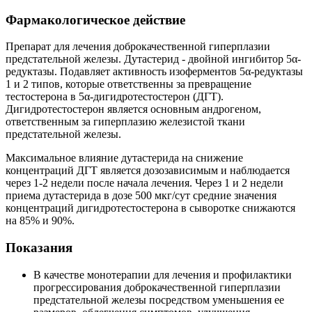
Фармакологическое действие
Препарат для лечения доброкачественной гиперплазии
предстательной железы. Дутастерид - двойной ингибитор 5α-
редуктазы. Подавляет активность изоферментов 5α-редуктазы
1 и 2 типов, которые ответственны за превращение
тестостерона в 5α-дигидротестостерон (ДГТ).
Дигидротестостерон является основным андрогеном,
ответственным за гиперплазию железистой ткани
предстательной железы.
Максимальное влияние дутастерида на снижение
концентраций ДГТ является дозозависимым и наблюдается
через 1-2 недели после начала лечения. Через 1 и 2 недели
приема дутастерида в дозе 500 мкг/сут средние значения
концентраций дигидротестостерона в сыворотке снижаются
на 85% и 90%.
Показания
В качестве монотерапии для лечения и профилактики
прогрессирования доброкачественной гиперплазии
предстательной железы посредством уменьшения ее