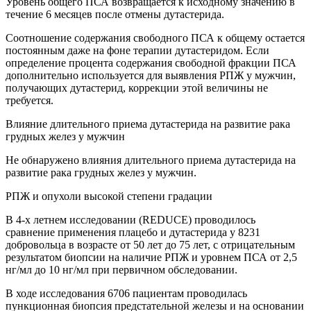
Уровень общего ПСА возвращается к исходному значению в
течение 6 месяцев после отмены дутастерида.
Соотношение содержания свободного ПСА к общему остается
постоянным даже на фоне терапии дутастеридом. Если
определение процента содержания свободной фракции ПСА
дополнительно используется для выявления РПЖ у мужчин,
получающих дутастерид, коррекции этой величины не
требуется.
Влияние длительного приема дутастерида на развитие рака
грудных желез у мужчин
Не обнаружено влияния длительного приема дутастерида на
развитие рака грудных желез у мужчин.
РПЖ и опухоли высокой степени градации
В 4-х летнем исследовании (REDUCE) проводилось
сравнение применения плацебо и дутастерида у 8231
добровольца в возрасте от 50 лет до 75 лет, с отрицательным
результатом биопсии на наличие РПЖ и уровнем ПСА от 2,5
нг/мл до 10 нг/мл при первичном обследовании.
В ходе исследования 6706 пациентам проводилась
пункционная биопсия предстательной железы и на основании