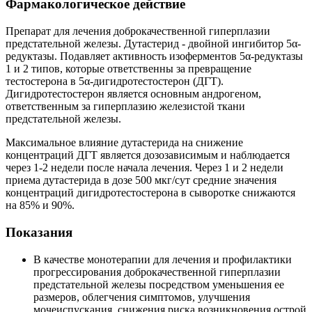
Фармакологическое действие
Препарат для лечения доброкачественной гиперплазии
предстательной железы. Дутастерид - двойной ингибитор 5α-
редуктазы. Подавляет активность изоферментов 5α-редуктазы
1 и 2 типов, которые ответственны за превращение
тестостерона в 5α-дигидротестостерон (ДГТ).
Дигидротестостерон является основным андрогеном,
ответственным за гиперплазию железистой ткани
предстательной железы.
Максимальное влияние дутастерида на снижение
концентраций ДГТ является дозозависимым и наблюдается
через 1-2 недели после начала лечения. Через 1 и 2 недели
приема дутастерида в дозе 500 мкг/сут средние значения
концентраций дигидротестостерона в сыворотке снижаются
на 85% и 90%.
Показания
В качестве монотерапии для лечения и профилактики
прогрессирования доброкачественной гиперплазии
предстательной железы посредством уменьшения ее
размеров, облегчения симптомов, улучшения
мочеиспускания, снижения риска возникновения острой