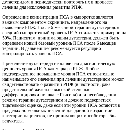
дутастеридом и периодически повторять их в процессе
лечения для исключения развития РПЖ.
Определение концентрации ПСА в сыворотке является
важным компонентом скрининга, направленного на
выявление РПЖ. После 6-месячной терапии дутастеридом
средний сывороточный уровень ПСА снижается примерно на
50%. Пациентам, принимающим дутастерид, должен быть
определен новый базовый уровень ПСА после 6 месяцев
терапии. В дальнейшем рекомендуется регулярно
контролировать уровень ПСА.
Применение дутастерида не влияет на диагностическую
ценность уровня ПСА как маркера РПЖ. Любое
подтвержденное повышение уровня ПСА относительно
наименьшего его значения при лечении дутастеридом может
свидетельствовать о развитии РПЖ (в частности, рака
предстательной железы с высокой степенью
дифференцировки по шкале Глисона) или несоблюдении
режима терапии дутастеридом и должно подвергаться
тщательной оценке, даже если эти уровни ПСА остаются в
пределах нормальных значений для данной возрастной
категории пациентов, не принимающих ингибиторы 5α-
редуктазы.