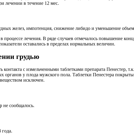
 лечении в течение 12 мес.
удных желез, импотенция, снижение либидо и уменьшение объема
 в процессе лечения. В ряде случаев отмечалось повышение к
 показатели оставались в пределах нормальных величин.
ении грудью
 контакта с измельченными таблетками препарата Пенестер, т.к
х органов у плода мужского пола. Таблетки Пенестера покрыты 
 веществом исключен.
р не сообщалось.
 года.