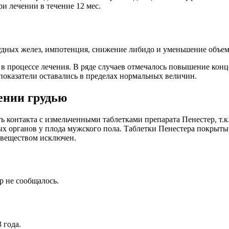
 лечении в течение 12 мес.
удных желез, импотенция, снижение либидо и уменьшение объема
 в процессе лечения. В ряде случаев отмечалось повышение к
 показатели оставались в пределах нормальных величин.
ении грудью
 контакта с измельченными таблетками препарата Пенестер, т.к
х органов у плода мужского пола. Таблетки Пенестера покрыты 
 веществом исключен.
р не сообщалось.
 года.