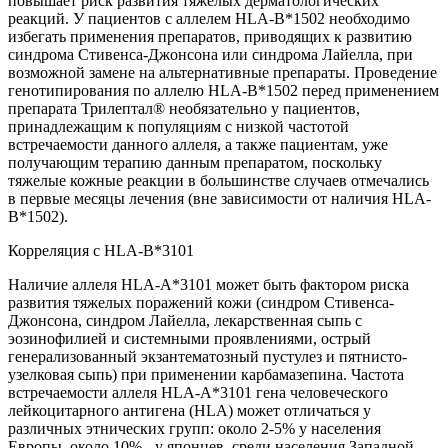
повышает риск развития тяжелых дерматологических
реакций. У пациентов с аллелем HLA-B*1502 необходимо
избегать применения препаратов, приводящих к развитию
синдрома Стивенса-Джонсона или синдрома Лайелла, при
возможной замене на альтернативные препараты. Проведение
генотипирования по аллелю HLA-B*1502 перед применением
препарата Трилептал® необязательно у пациентов,
принадлежащим к популяциям с низкой частотой
встречаемости данного аллеля, а также пациентам, уже
получающим терапию данным препаратом, поскольку
тяжелые кожные реакции в большинстве случаев отмечались
в первые месяцы лечения (вне зависимости от наличия HLA-
B*1502).
Корреляция с HLA-B*3101
Наличие аллеля HLA-A*3101 может быть фактором риска
развития тяжелых поражений кожи (синдром Стивенса-
Джонсона, синдром Лайелла, лекарственная сыпь с
эозинофилией и системными проявлениями, острый
генерализованный экзантематозный пустулез и пятнисто-
узелковая сыпь) при применении карбамазепина. Частота
встречаемости аллеля HLA-A*3101 гена человеческого
лейкоцитарного антигена (HLA) может отличаться у
различных этнических групп: около 2-5% у населения
Европы, около 10% - у японцев, среди населения Западной