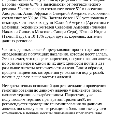
Европы - около 6.7%, в зависимости от географического
региона. Частота аллеля составляет менее 5% в населении
Австралии, Азии, Африки и Северной Америке, исключения
составляют от 5% до 12%. Частота более 15% установлена у
некоторых этнических групп Южной Америки (Аргентина и
Бразилия), коренных жителей Северной Америки (племена
Навахо и Сиокс, в Мексике - Санора Сери), Южной Индии
(Тамил Наду), и 10-15% среди других коренных жителей
данных регионов.
Частоты данных аллелей представляют процент хромосом в
определенных популяциях населения, которые несут аллель.
Это означает, что процент пациентов, несущих копию аллели,
по крайней мере в одной из их двух хромосом почти в два
раза выше частоты встречаемости аллеля. Таким образом,
процент пациентов, которые могут оказаться под угрозой,
почти в два раза выше частоты аллелей.
Нет достаточных оснований для рекомендации проведения
генотипирования по данному аллелю у пациентов перед
началом терапии окскарбазепином. Пациентам, уже
получающим терапию препаратом Трилептал®, не
рекомендуется проведение генотипирования по данному
аллелю, поскольку кожные реакции в большинстве случаев
отмечались в первые месяцы применения препарата (вне