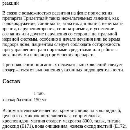
реакций
В связи с возможностью развития на фоне применения
препарата Трилептал® таких нежелательных явлений, как
головокружение, сонливость, атаксия, диплопия, нечеткость
зрения, нарушения зрения, гипонатриемия, и угнетение
сознания или другие нарушения со стороны центральной
нервной системы, особенно в начале лечения или во время
подбора дозы, пациентам следует соблюдать осторожность
при управлении транспортными средствами или работе с
механизмами в период применения препарата.
При появлении описанных нежелательных явлений следует
воздержаться от выполнения указанных видов деятельности.
Состав
1 таб.
окскарбазепин
150 мг
Вспомогательные вещества: кремния диоксид коллоидный,
целлюлоза микрокристаллическая, гипромеллоза,
кросповидон, магния стеарат, макрогол 8000, тальк, титана
диоксид (E171), вода очищенная, железа оксид желтый (E172).