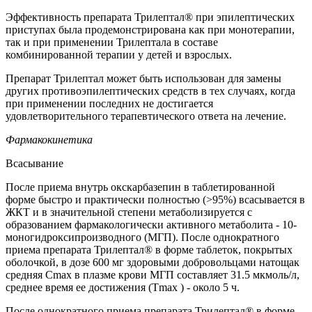
Эффективность препарата Трилептал® при эпилептических
приступах была продемонстрирована как при монотерапии,
так и при применении Трилептала в составе
комбинированной терапии у детей и взрослых.
Препарат Трилептал может быть использован для замены
других противоэпилептических средств в тех случаях, когда
при применении последних не достигается
удовлетворительного терапевтического ответа на лечение.
Фармакокинетика
Всасывание
После приема внутрь окскарбазепин в таблетированной
форме быстро и практически полностью (>95%) всасывается в
ЖКТ и в значительной степени метаболизируется с
образованием фармакологически активного метаболита - 10-
моногидроксипроизводного (МГП). После однократного
приема препарата Трилептал® в форме таблеток, покрытых
оболочкой, в дозе 600 мг здоровыми добровольцами натощак
средняя Сmax в плазме крови МГП составляет 31.5 мкмоль/л,
среднее время ее достижения (Tmax ) - около 5 ч.
После однократного приема препарата Трилептал® в форме