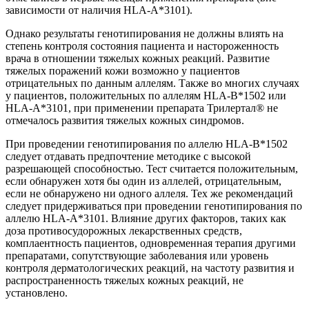
зависимости от наличия HLA-А*3101).
Однако результаты генотипирования не должны влиять на
степень контроля состояния пациента и настороженность
врача в отношении тяжелых кожных реакций. Развитие
тяжелых поражений кожи возможно у пациентов
отрицательных по данным аллелям. Также во многих случаях
у пациентов, положительных по аллелям HLA-B*1502 или
HLA-А*3101, при применении препарата Трилертал® не
отмечалось развития тяжелых кожных синдромов.
При проведении генотипирования по аллелю HLA-B*1502
следует отдавать предпочтение методике с высокой
разрешающей способностью. Тест считается положительным,
если обнаружен хотя бы один из аллелей, отрицательным,
если не обнаружено ни одного аллеля. Тех же рекомендаций
следует придерживаться при проведении генотипирования по
аллелю HLA-A*3101. Влияние других факторов, таких как
доза противосудорожных лекарственных средств,
комплаентность пациентов, одновременная терапия другими
препаратами, сопутствующие заболевания или уровень
контроля дерматологических реакций, на частоту развития и
распространенность тяжелых кожных реакций, не
установлено.