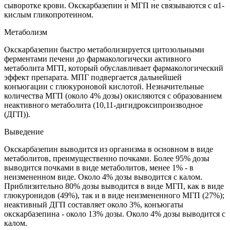
сыворотке крови. Окскарбазепин и МГП не связываются с α1-
кислым гликопротеином.
Метаболизм
Окскарбазепин быстро метаболизируется цитозольными
ферментами печени до фармакологически активного
метаболита МГП, который обуславливает фармакологический
эффект препарата. МПГ подвергается дальнейшей
конъюгации с глюкуроновой кислотой. Незначительные
количества МГП (около 4% дозы) окисляются с образованием
неактивного метаболита (10,11-дигидроксипроизводное
(ДГП)).
Выведение
Окскарбазепин выводится из организма в основном в виде
метаболитов, преимущественно почками. Более 95% дозы
выводится почками в виде метаболитов, менее 1% - в
неизмененном виде. Около 4% дозы выводится с калом.
Приблизительно 80% дозы выводится в виде МГП, как в виде
глюкуронидов (49%), так и в виде неизмененного МГП (27%);
неактивный ДГП составляет около 3%, конъюгаты
окскарбазепина - около 13% дозы. Около 4% дозы выводится с
калом.