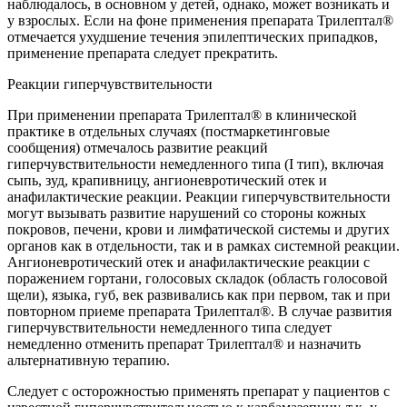
наблюдалось, в основном у детей, однако, может возникать и
у взрослых. Если на фоне применения препарата Трилептал®
отмечается ухудшение течения эпилептических припадков,
применение препарата следует прекратить.
Реакции гиперчувствительности
При применении препарата Трилептал® в клинической
практике в отдельных случаях (постмаркетинговые
сообщения) отмечалось развитие реакций
гиперчувствительности немедленного типа (I тип), включая
сыпь, зуд, крапивницу, ангионевротический отек и
анафилактические реакции. Реакции гиперчувствительности
могут вызывать развитие нарушений со стороны кожных
покровов, печени, крови и лимфатической системы и других
органов как в отдельности, так и в рамках системной реакции.
Ангионевротический отек и анафилактические реакции с
поражением гортани, голосовых складок (область голосовой
щели), языка, губ, век развивались как при первом, так и при
повторном приеме препарата Трилептал®. В случае развития
гиперчувствительности немедленного типа следует
немедленно отменить препарат Трилептал® и назначить
альтернативную терапию.
Следует с осторожностью применять препарат у пациентов с