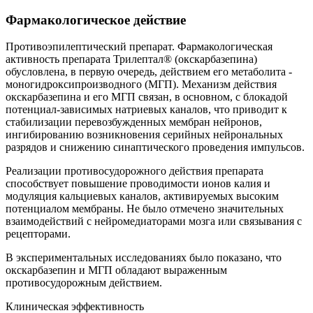
Фармакологическое действие
Противоэпилептический препарат. Фармакологическая
активность препарата Трилептал® (окскарбазепина)
обусловлена, в первую очередь, действием его метаболита -
моногидроксипроизводного (МГП). Механизм действия
окскарбазепина и его МГП связан, в основном, с блокадой
потенциал-зависимых натриевых каналов, что приводит к
стабилизации перевозбужденных мембран нейронов,
ингибированию возникновения серийных нейрональных
разрядов и снижению синаптического проведения импульсов.
Реализации противосудорожного действия препарата
способствует повышение проводимости ионов калия и
модуляция кальциевых каналов, активируемых высоким
потенциалом мембраны. Не было отмечено значительных
взаимодействий с нейромедиаторами мозга или связывания с
рецепторами.
В экспериментальных исследованиях было показано, что
окскарбазепин и МГП обладают выраженным
противосудорожным действием.
Клиническая эффективность