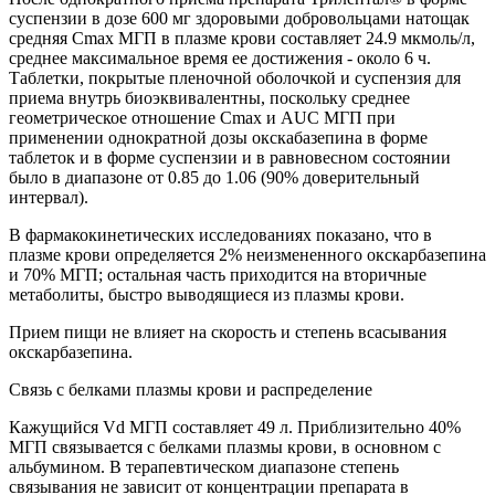
суспензии в дозе 600 мг здоровыми добровольцами натощак
средняя Сmax МГП в плазме крови составляет 24.9 мкмоль/л,
среднее максимальное время ее достижения - около 6 ч.
Таблетки, покрытые пленочной оболочкой и суспензия для
приема внутрь биоэквивалентны, поскольку среднее
геометрическое отношение Сmax и AUC МГП при
применении однократной дозы окскабазепина в форме
таблеток и в форме суспензии и в равновесном состоянии
было в диапазоне от 0.85 до 1.06 (90% доверительный
интервал).
В фармакокинетических исследованиях показано, что в
плазме крови определяется 2% неизмененного окскарбазепина
и 70% МГП; остальная часть приходится на вторичные
метаболиты, быстро выводящиеся из плазмы крови.
Прием пищи не влияет на скорость и степень всасывания
окскарбазепина.
Связь с белками плазмы крови и распределение
Кажущийся Vd МГП составляет 49 л. Приблизительно 40%
МГП связывается с белками плазмы крови, в основном с
альбумином. В терапевтическом диапазоне степень
связывания не зависит от концентрации препарата в