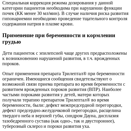
Специальная коррекция режима дозирования у данной
категории пациентов необходима при нарушении функции
почек (КК менее 30 мл/мин). В случае наличия риска развития
гипонариемии необходимо проведение тщательного контроля
содержания натрия в плазме крови.
Применение при беременности и кормлении
грудью
Дети пациенток с эпилепсией чаще других предрасположены
к возникновению нарушений развития, в т.ч. врожденных
пороков.
Опыт применения препарата Трилептал® при беременности
ограничен. Имеющиеся сообщения свидетельствуют о
возможной связи приема препарата во время беременности с
развитием врожденных пороков развития (ВПР). Наиболее
частыми пороками развития у детей, матери которых
получали терапию препаратом Трилептал® во время
беременности, были: дефект межпредсердной перегородки,
дефект предсердно-желудочковой перегородки, расщелина
твердого неба и верхней губы, синдром Дауна, дисплазия
тазобедренного сустава (как одно-, так и двустороннее),
туберозный склероз и пороки развития уха.