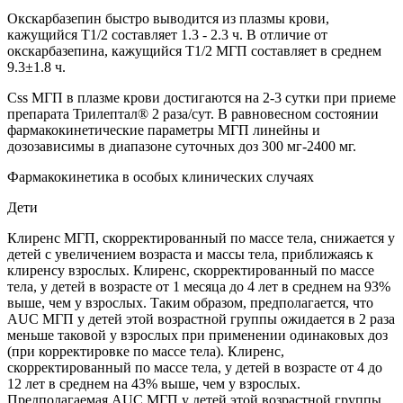
Окскарбазепин быстро выводится из плазмы крови,
кажущийся T1/2 составляет 1.3 - 2.3 ч. В отличие от
окскарбазепина, кажущийся T1/2 МГП составляет в среднем
9.3±1.8 ч.
Css МГП в плазме крови достигаются на 2-3 сутки при приеме
препарата Трилептал® 2 раза/сут. В равновесном состоянии
фармакокинетические параметры МГП линейны и
дозозависимы в диапазоне суточных доз 300 мг-2400 мг.
Фармакокинетика в особых клинических случаях
Дети
Клиренс МГП, скорректированный по массе тела, снижается у
детей с увеличением возраста и массы тела, приближаясь к
клиренсу взрослых. Клиренс, скорректированный по массе
тела, у детей в возрасте от 1 месяца до 4 лет в среднем на 93%
выше, чем у взрослых. Таким образом, предполагается, что
AUC МГП у детей этой возрастной группы ожидается в 2 раза
меньше таковой у взрослых при применении одинаковых доз
(при корректировке по массе тела). Клиренс,
скорректированный по массе тела, у детей в возрасте от 4 до
12 лет в среднем на 43% выше, чем у взрослых.
Предполагаемая AUC МГП у детей этой возрастной группы