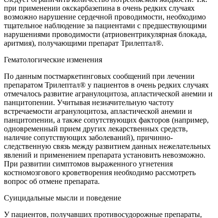
при применении окскарбазепина в очень редких случаях
возможно нарушение сердечной проводимости, необходимо
тщательное наблюдение за пациентами с предшествующими
нарушениями проводимости (атриовентрикулярная блокада,
аритмия), получающими препарат Трилептал®.
Гематологические изменения
По данным постмаркетинговых сообщений при лечении
препаратом Трилептал® у пациентов в очень редких случаях
отмечалось развитие агранулоцитоза, апластической анемии и
панцитопении. Учитывая незначительную частоту
встречаемости агранулоцитоза, апластической анемии и
панцитопении, а также сопутствующих факторов (например,
одновременный прием других лекарственных средств,
наличие сопутствующих заболеваний), причинно-
следственную связь между развитием данных нежелательных
явлений и применением препарата установить невозможно.
При развитии симптомов выраженного угнетения
костномозгового кроветворения необходимо рассмотреть
вопрос об отмене препарата.
Суицидальные мысли и поведение
У пациентов, получавших противосудорожные препараты,