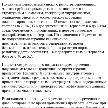
По данным Североамериканского регистра беременных,
частота грубых пороков развития, относящихся к
структурным аномалиям, требующим хирургической,
медикаментозной или косметической коррекции,
диагностированных в течение 12 недель после рождения,
составляла 2.0% (95% доверительный интервал от 0.6 до 5.1%)
среди беременных, принимавших в первом триместре
окскарбазепин в монотерапии. По сравнению с беременными,
не получавшими терапию какими-либо
противоэпилептическими препаратами во время
беременности, относительный риск развития пороков
развития у детей составляет 1.6 с доверительным интервалом
95% от 0.46 до 5.7.
Пациенткам детородного возраста следует применять
надежные методы контрацепции во время терапии
препаратом Трилептал® (оптимально, внутриматочные
контрацептивные средства), поскольку при одновременном
применении с пероральными контрацептивами, содержащими
этинилэстрадиол или левоноргестрел, эффективность данных
препаратов может снижаться.
Если пациентка планирует беременность или беременность
диагностирована во время применения препарата, а также при
возникновении вопроса о применении препарата Трилептал®