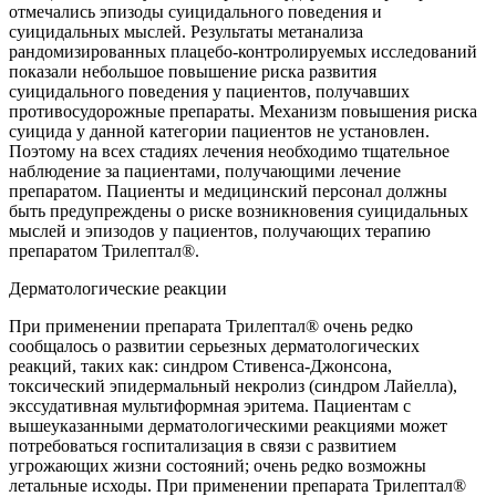
отмечались эпизоды суицидального поведения и
суицидальных мыслей. Результаты метанализа
рандомизированных плацебо-контролируемых исследований
показали небольшое повышение риска развития
суицидального поведения у пациентов, получавших
противосудорожные препараты. Механизм повышения риска
суицида у данной категории пациентов не установлен.
Поэтому на всех стадиях лечения необходимо тщательное
наблюдение за пациентами, получающими лечение
препаратом. Пациенты и медицинский персонал должны
быть предупреждены о риске возникновения суицидальных
мыслей и эпизодов у пациентов, получающих терапию
препаратом Трилептал®.
Дерматологические реакции
При применении препарата Трилептал® очень редко
сообщалось о развитии серьезных дерматологических
реакций, таких как: синдром Стивенса-Джонсона,
токсический эпидермальный некролиз (синдром Лайелла),
экссудативная мультиформная эритема. Пациентам с
вышеуказанными дерматологическими реакциями может
потребоваться госпитализация в связи с развитием
угрожающих жизни состояний; очень редко возможны
летальные исходы. При применении препарата Трилептал®