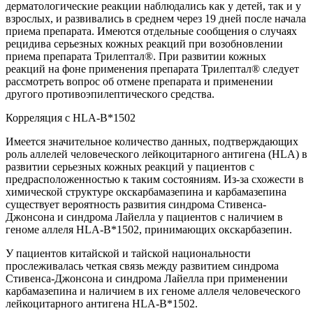
дерматологические реакции наблюдались как у детей, так и у
взрослых, и развивались в среднем через 19 дней после начала
приема препарата. Имеются отдельные сообщения о случаях
рецидива серьезных кожных реакций при возобновлении
приема препарата Трилептал®. При развитии кожных
реакций на фоне применения препарата Трилептал® следует
рассмотреть вопрос об отмене препарата и применении
другого противоэпилептического средства.
Корреляция с HLA-B*1502
Имеется значительное количество данных, подтверждающих
роль аллелей человеческого лейкоцитарного антигена (HLA) в
развитии серьезных кожных реакций у пациентов с
предрасположенностью к таким состояниям. Из-за схожести в
химической структуре окскарбамазепина и карбамазепина
существует вероятность развития синдрома Стивенса-
Джонсона и синдрома Лайелла у пациентов с наличием в
геноме аллеля HLA-B*1502, принимающих окскарбазепин.
У пациентов китайской и тайской национальности
прослеживалась четкая связь между развитием синдрома
Стивенса-Джонсона и синдрома Лайелла при применении
карбамазепина и наличием в их геноме аллеля человеческого
лейкоцитарного антигена HLA-B*1502.