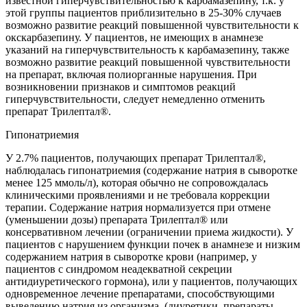
известной гиперчувствительностью к карбамазепину, т.к. у
этой группы пациентов приблизительно в 25-30% случаев
возможно развитие реакций повышенной чувствительности к
окскарбазепину. У пациентов, не имеющих в анамнезе
указаний на гиперчувствительность к карбамазепину, также
возможно развитие реакций повышенной чувствительности
на препарат, включая полиорганные нарушения. При
возникновении признаков и симптомов реакций
гиперчувствительности, следует немедленно отменить
препарат Трилептал®.
Гипонатриемия
У 2.7% пациентов, получающих препарат Трилептал®,
наблюдалась гипонатриемия (содержание натрия в сыворотке
менее 125 ммоль/л), которая обычно не сопровождалась
клиническими проявлениями и не требовала коррекции
терапии. Содержание натрия нормализуется при отмене
(уменьшении дозы) препарата Трилептал® или
консервативном лечении (ограничении приема жидкости). У
пациентов с нарушением функции почек в анамнезе и низким
содержанием натрия в сыворотке крови (например, у
пациентов с синдромом неадекватной секреции
антидиуретического гормона), или у пациентов, получающих
одновременное лечение препаратами, способствующими
выведению натрия из организма, (диуретики, препараты,