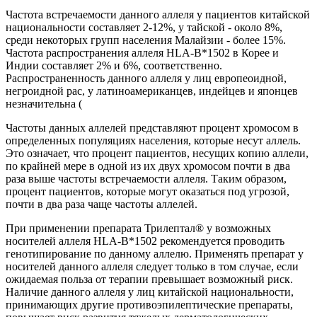
Частота встречаемости данного аллеля у пациентов китайской
национальности составляет 2-12%, у тайской - около 8%,
среди некоторых групп населения Малайзии - более 15%.
Частота распространения аллеля HLA-B*1502 в Корее и
Индии составляет 2% и 6%, соответственно.
Распространенность данного аллеля у лиц европеоидной,
негроидной рас, у латиноамериканцев, индейцев и японцев
незначительна (
Частоты данных аллелей представляют процент хромосом в
определенных популяциях населения, которые несут аллель.
Это означает, что процент пациентов, несущих копию аллели,
по крайней мере в одной из их двух хромосом почти в два
раза выше частоты встречаемости аллеля. Таким образом,
процент пациентов, которые могут оказаться под угрозой,
почти в два раза чаще частоты аллелей.
При применении препарата Трилептал® у возможных
носителей аллеля HLA-B*1502 рекомендуется проводить
генотипирование по данному аллелю. Применять препарат у
носителей данного аллеля следует только в том случае, если
ожидаемая польза от терапии превышает возможный риск.
Наличие данного аллеля у лиц китайской национальности,
принимающих другие противоэпилептические препараты,