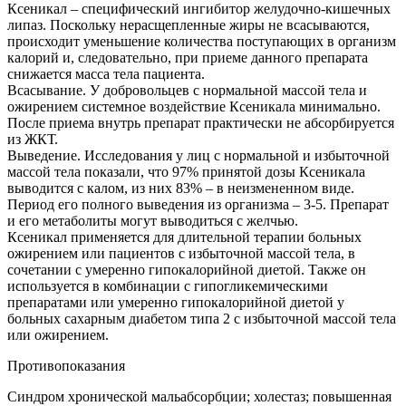
Ксеникал – специфический ингибитор желудочно-кишечных
липаз. Поскольку нерасщепленные жиры не всасываются,
происходит уменьшение количества поступающих в организм
калорий и, следовательно, при приеме данного препарата
снижается масса тела пациента.
Всасывание. У добровольцев с нормальной массой тела и
ожирением системное воздействие Ксеникала минимально.
После приема внутрь препарат практически не абсорбируется
из ЖКТ.
Выведение. Исследования у лиц с нормальной и избыточной
массой тела показали, что 97% принятой дозы Ксеникала
выводится с калом, из них 83% – в неизмененном виде.
Период его полного выведения из организма – 3-5. Препарат
и его метаболиты могут выводиться с желчью.
Ксеникал применяется для длительной терапии больных
ожирением или пациентов с избыточной массой тела, в
сочетании с умеренно гипокалорийной диетой. Также он
используется в комбинации с гипогликемическими
препаратами или умеренно гипокалорийной диетой у
больных сахарным диабетом типа 2 с избыточной массой тела
или ожирением.
Противопоказания
Синдром хронической мальабсорбции; холестаз; повышенная