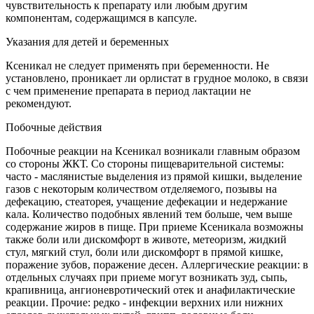
чувствительность к препарату или любым другим
компонентам, содержащимся в капсуле.
Указания для детей и беременных
Ксеникал не следует применять при беременности. Не
установлено, проникает ли орлистат в грудное молоко, в связи
с чем применение препарата в период лактации не
рекомендуют.
Побочные действия
Побочные реакции на Ксеникал возникали главным образом
со стороны ЖКТ. Со стороны пищеварительной системы:
часто - маслянистые выделения из прямой кишки, выделение
газов с некоторым количеством отделяемого, позывы на
дефекацию, стеаторея, учащение дефекации и недержание
кала. Количество подобных явлений тем больше, чем выше
содержание жиров в пище. При приеме Ксеникала возможны
также боли или дискомфорт в животе, метеоризм, жидкий
стул, мягкий стул, боли или дискомфорт в прямой кишке,
поражение зубов, поражение десен. Аллергические реакции: в
отдельных случаях при приеме могут возникать зуд, сыпь,
крапивница, ангионевротический отек и анафилактические
реакции. Прочие: редко - инфекции верхних или нижних