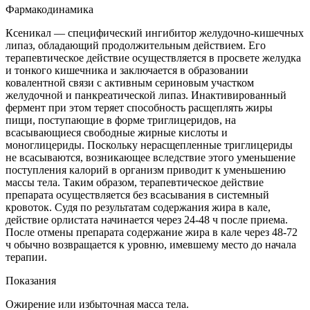
Фармакодинамика
Ксеникал — специфический ингибитор желудочно-кишечных
липаз, обладающий продолжительным действием. Его
терапевтическое действие осуществляется в просвете желудка
и тонкого кишечника и заключается в образовании
ковалентной связи с активным сериновым участком
желудочной и панкреатической липаз. Инактивированный
фермент при этом теряет способность расщеплять жиры
пищи, поступающие в форме триглицеридов, на
всасывающиеся свободные жирные кислоты и
моноглицериды. Поскольку нерасщепленные триглицериды
не всасываются, возникающее вследствие этого уменьшение
поступления калорий в организм приводит к уменьшению
массы тела. Таким образом, терапевтическое действие
препарата осуществляется без всасывания в системный
кровоток. Судя по результатам содержания жира в кале,
действие орлистата начинается через 24-48 ч после приема.
После отмены препарата содержание жира в кале через 48-72
ч обычно возвращается к уровню, имевшему место до начала
терапии.
Показания
Ожирение или избыточная масса тела.