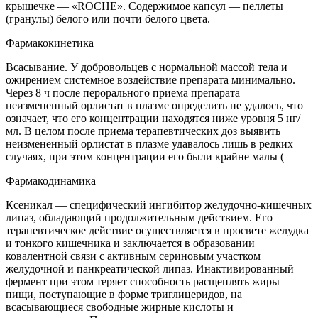
крышечке — «ROCHE». Содержимое капсул — пеллеты
(гранулы) белого или почти белого цвета.
Фармакокинетика
Всасывание. У добровольцев с нормальной массой тела и
ожирением системное воздействие препарата минимально.
Через 8 ч после перорального приема препарата
неизмененный орлистат в плазме определить не удалось, что
означает, что его концентрации находятся ниже уровня 5 нг/
мл. В целом после приема терапевтических доз выявить
неизмененный орлистат в плазме удавалось лишь в редких
случаях, при этом концентрации его были крайне малы (
Фармакодинамика
Ксеникал — специфический ингибитор желудочно-кишечных
липаз, обладающий продолжительным действием. Его
терапевтическое действие осуществляется в просвете желудка
и тонкого кишечника и заключается в образовании
ковалентной связи с активным сериновым участком
желудочной и панкреатической липаз. Инактивированный
фермент при этом теряет способность расщеплять жиры
пищи, поступающие в форме триглицеридов, на
всасывающиеся свободные жирные кислоты и