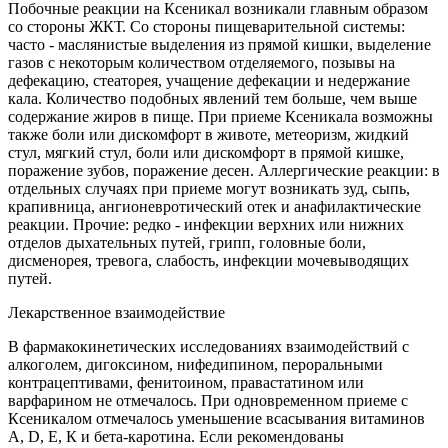
Побочные реакции на Ксеникал возникали главным образом
со стороны ЖКТ. Со стороны пищеварительной системы:
часто - маслянистые выделения из прямой кишки, выделение
газов с некоторым количеством отделяемого, позывы на
дефекацию, стеаторея, учащение дефекации и недержание
кала. Количество подобных явлений тем больше, чем выше
содержание жиров в пище. При приеме Ксеникала возможны
также боли или дискомфорт в животе, метеоризм, жидкий
стул, мягкий стул, боли или дискомфорт в прямой кишке,
поражение зубов, поражение десен. Аллергические реакции: в
отдельных случаях при приеме могут возникать зуд, сыпь,
крапивница, ангионевротический отек и анафилактические
реакции. Прочие: редко - инфекции верхних или нижних
отделов дыхательных путей, грипп, головные боли,
дисменорея, тревога, слабость, инфекции мочевыводящих
путей.
Лекарственное взаимодействие
В фармакокинетических исследованиях взаимодействий с
алкоголем, дигоксином, нифедипином, пероральными
контрацептивами, фенитоином, правастатином или
варфарином не отмечалось. При одновременном приеме с
Ксеникалом отмечалось уменьшение всасывания витаминов
A, D, Е, К и бета-каротина. Если рекомендованы