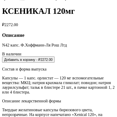
КСЕНИКАЛ 120мг
₽
2272.00
Описание
N42 капс. Ф.Хоффманн-Ля Рош Лтд
В наличии
Добавить в корзину
- ₽
2272.00
Состав и форма выпуска
Капсулы — 1 капс. орлистат — 120 мг вспомогательные
вещества: МКЦ; натрия крахмала гликолат; повидон; натрия
лаурилсульфат; тальк в блистере 21 шт., в пачке картонной 1, 2
или 4 блистера.
Описание лекарственной формы
Твердые желатиновые капсулы бирюзового цвета,
непрозрачные. На корпусе напечатано «Xenical 120», на