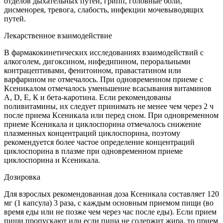
отделов дыхательных путей, грипп, головные боли,
дисменорея, тревога, слабость, инфекции мочевыводящих
путей.
Лекарственное взаимодействие
В фармакокинетических исследованиях взаимодействий с
алкоголем, дигоксином, нифедипином, пероральными
контрацептивами, фенитоином, правастатином или
варфарином не отмечалось. При одновременном приеме с
Ксеникалом отмечалось уменьшение всасывания витаминов
A, D, Е, К и бета-каротина. Если рекомендованы
поливитамины, их следует принимать не менее чем через 2 ч
после приема Ксеникала или перед сном. При одновременном
приеме Ксеникала и циклоспорина отмечалось снижение
плазменных концентраций циклоспорина, поэтому
рекомендуется более частое определение концентраций
циклоспорина в плазме при одновременном приеме
циклоспорина и Ксеникала.
Дозировка
Для взрослых рекомендованная доза Ксеникала составляет 120
мг (1 капсула) 3 раза, с каждым основным приемом пищи (во
время еды или не позже чем через час после еды). Если прием
пищи пропускают или если пища не содержит жира, то прием