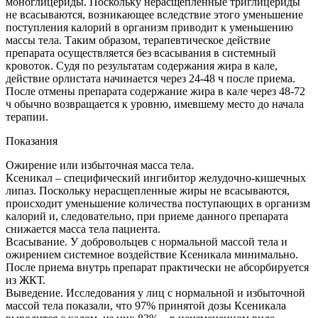
моноглицериды. Поскольку нерасщепленные триглицериды
не всасываются, возникающее вследствие этого уменьшение
поступления калорий в организм приводит к уменьшению
массы тела. Таким образом, терапевтическое действие
препарата осуществляется без всасывания в системный
кровоток. Судя по результатам содержания жира в кале,
действие орлистата начинается через 24-48 ч после приема.
После отмены препарата содержание жира в кале через 48-72
ч обычно возвращается к уровню, имевшему место до начала
терапии.
Показания
Ожирение или избыточная масса тела.
Ксеникал – специфический ингибитор желудочно-кишечных
липаз. Поскольку нерасщепленные жиры не всасываются,
происходит уменьшение количества поступающих в организм
калорий и, следовательно, при приеме данного препарата
снижается масса тела пациента.
Всасывание. У добровольцев с нормальной массой тела и
ожирением системное воздействие Ксеникала минимально.
После приема внутрь препарат практически не абсорбируется
из ЖКТ.
Выведение. Исследования у лиц с нормальной и избыточной
массой тела показали, что 97% принятой дозы Ксеникала