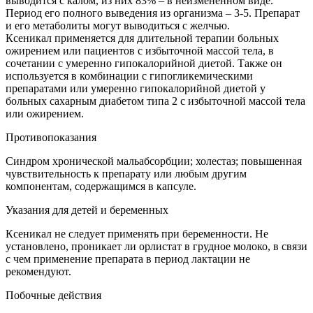
выводится с калом, из них 83% – в неизмененном виде.
Период его полного выведения из организма – 3-5. Препарат
и его метаболиты могут выводиться с желчью.
Ксеникал применяется для длительной терапии больных
ожирением или пациентов с избыточной массой тела, в
сочетании с умеренно гипокалорийной диетой. Также он
используется в комбинации с гипогликемическими
препаратами или умеренно гипокалорийной диетой у
больных сахарным диабетом типа 2 с избыточной массой тела
или ожирением.
Противопоказания
Синдром хронической мальабсорбции; холестаз; повышенная
чувствительность к препарату или любым другим
компонентам, содержащимся в капсуле.
Указания для детей и беременных
Ксеникал не следует применять при беременности. Не
установлено, проникает ли орлистат в грудное молоко, в связи
с чем применение препарата в период лактации не
рекомендуют.
Побочные действия