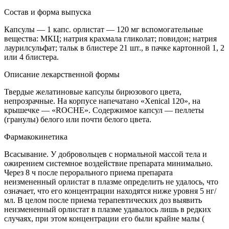
Состав и форма выпуска
Капсулы — 1 капс. орлистат — 120 мг вспомогательные
вещества: МКЦ; натрия крахмала гликолат; повидон; натрия
лаурилсульфат; тальк в блистере 21 шт., в пачке картонной 1, 2
или 4 блистера.
Описание лекарственной формы
Твердые желатиновые капсулы бирюзового цвета,
непрозрачные. На корпусе напечатано «Xenical 120», на
крышечке — «ROCHE». Содержимое капсул — пеллеты
(гранулы) белого или почти белого цвета.
Фармакокинетика
Всасывание. У добровольцев с нормальной массой тела и
ожирением системное воздействие препарата минимально.
Через 8 ч после перорального приема препарата
неизмененный орлистат в плазме определить не удалось, что
означает, что его концентрации находятся ниже уровня 5 нг/
мл. В целом после приема терапевтических доз выявить
неизмененный орлистат в плазме удавалось лишь в редких
случаях, при этом концентрации его были крайне малы (