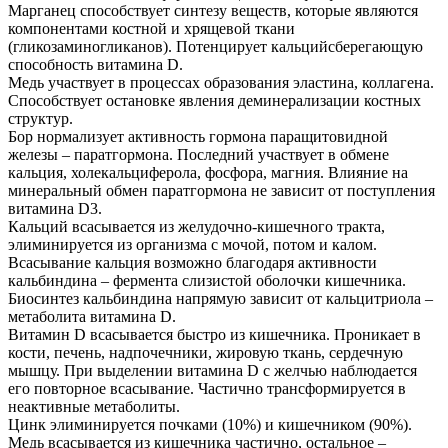
Марганец способствует синтезу веществ, которые являются
компонентами костной и хрящевой ткани
(гликозаминогликанов). Потенцирует кальцийсберегающую
способность витамина D.
Медь участвует в процессах образования эластина, коллагена.
Способствует остановке явления деминерализации костных
структур.
Бор нормализует активность гормона паращитовидной
железы – паратгормона. Последний участвует в обмене
кальция, холекальциферола, фосфора, магния. Влияние на
минеральный обмен паратгормона не зависит от поступления
витамина D3.
Кальций всасывается из желудочно-кишечного тракта,
элиминируется из организма с мочой, потом и калом.
Всасывание кальция возможно благодаря активности
кальбиндина – фермента слизистой оболочки кишечника.
Биосинтез кальбиндина напрямую зависит от кальцитриола –
метаболита витамина D.
Витамин D всасывается быстро из кишечника. Проникает в
кости, печень, надпочечники, жировую ткань, сердечную
мышцу. При выделении витамина D с желчью наблюдается
его повторное всасывание. Частично трансформируется в
неактивные метаболиты.
Цинк элиминируется почками (10%) и кишечником (90%).
Медь всасывается из кишечника частично, остальное –