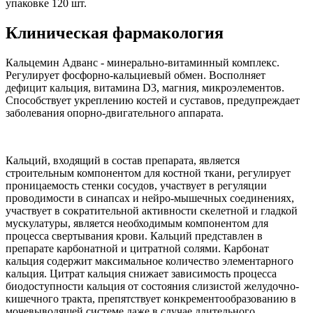
упаковке 120 шт.
Клиническая фармакология
Кальцемин Адванс - минерально-витаминный комплекс.
Регулирует фосфорно-кальциевый обмен. Восполняет
дефицит кальция, витамина D3, магния, микроэлементов.
Способствует укреплению костей и суставов, предупреждает
заболевания опорно-двигательного аппарата.
Кальций, входящий в состав препарата, является
строительным компонентом для костной ткани, регулирует
проницаемость стенки сосудов, участвует в регуляции
проводимости в синапсах и нейро-мышечных соединениях,
участвует в сократительной активности скелетной и гладкой
мускулатуры, является необходимым компонентом для
процесса свертывания крови. Кальций представлен в
препарате карбонатной и цитратной солями. Карбонат
кальция содержит максимальное количество элементарного
кальция. Цитрат кальция снижает зависимость процесса
биодоступности кальция от состояния слизистой желудочно-
кишечного тракта, препятствует конкрементообразованию в
мочевыводящей системе даже в случае длительного