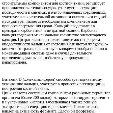
строительным компонентом для костной ткани, регулирует
проницаемость стенки сосудов, участвует в регуляции
проводимости в синапсах и нейро-мышечных соединениях,
участвует в сократительной активности скелетной и гладкой
мускулатуры, является необходимым компонентом для
процесса свертывания крови. Кальций представлен в
препарате карбонатной и цитратной солями. Карбонат
кальция содержит максимальное количество элементарного
кальция. Цитрат кальция снижает зависимость процесса
биодоступности кальция от состояния слизистой желудочно-
кишечного тракта, препятствует конкрементообразованию в
мочевыводящей системе даже в случае длительного
применения, уменьшает избыточную продукцию
паратгормона.
Витамин D (холекальциферол) способствует адекватному
усваиванию кальция, участвует в процессах регенерации и
построения костной ткани.
Цинк является составным компонентом различных ферментов
организма (более 200 видов), которые синтезируют протеины
и нуклеиновые кислоты. Обеспечивает так же генную
экспрессию, регенерацию и рост клеток. Положительно
влияет на активность фермента щелочной фосфатазы.