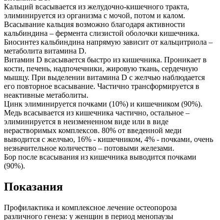
Кальций всасывается из желудочно-кишечного тракта,
элиминируется из организма с мочой, потом и калом.
Всасывание кальция возможно благодаря активности
кальбиндина – фермента слизистой оболочки кишечника.
Биосинтез кальбиндина напрямую зависит от кальцитриола –
метаболита витамина D.
Витамин D всасывается быстро из кишечника. Проникает в
кости, печень, надпочечники, жировую ткань, сердечную
мышцу. При выделении витамина D с желчью наблюдается
его повторное всасывание. Частично трансформируется в
неактивные метаболиты.
Цинк элиминируется почками (10%) и кишечником (90%).
Медь всасывается из кишечника частично, остальное –
элиминируется в неизмененном виде или в виде
нерастворимых комплексов. 80% от введенной меди
выводится с желчью, 16% - кишечником, 4% - почками, очень
незначительное количество – потовыми железами.
Бор после всасывания из кишечника выводится почками
(90%).
Показания
Профилактика и комплексное лечение остеопороза
различного генеза: у женщин в период менопаузы