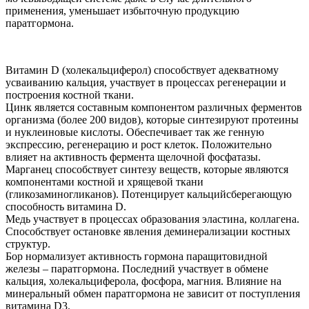
применения, уменьшает избыточную продукцию
паратгормона.
Витамин D (холекальциферол) способствует адекватному
усваиванию кальция, участвует в процессах регенерации и
построения костной ткани.
Цинк является составным компонентом различных ферментов
организма (более 200 видов), которые синтезируют протеины
и нуклеиновые кислоты. Обеспечивает так же генную
экспрессию, регенерацию и рост клеток. Положительно
влияет на активность фермента щелочной фосфатазы.
Марганец способствует синтезу веществ, которые являются
компонентами костной и хрящевой ткани
(гликозаминогликанов). Потенцирует кальцийсберегающую
способность витамина D.
Медь участвует в процессах образования эластина, коллагена.
Способствует остановке явления деминерализации костных
структур.
Бор нормализует активность гормона паращитовидной
железы – паратгормона. Последний участвует в обмене
кальция, холекальциферола, фосфора, магния. Влияние на
минеральный обмен паратгормона не зависит от поступления
витамина D3.