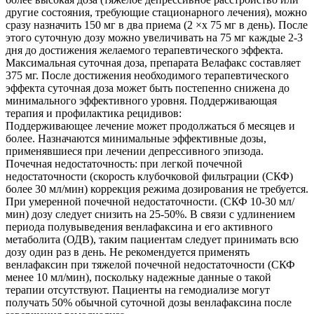
другие состояния, требующие стационарного лечения), можно
сразу назначить 150 мг в два приема (2 ×х 75 мг в день). После
этого суточную дозу можно увеличивать на 75 мг каждые 2-3
дня до достижения желаемого терапевтического эффекта.
Максимальная суточная доза, препарата Велафакс составляет
375 мг. После достижения необходимого терапевтического
эффекта суточная доза может быть постепенно снижена до
минимального эффективного уровня. Поддерживающая
терапия и профилактика рецидивов:
Поддерживающее лечение может продолжаться б месяцев и
более. Назначаются минимальные эффективные дозы,
применявшиеся при лечении депрессивного эпизода.
Почечная недостаточность: при легкой почечной
недостаточности (скорость клубочковой фильтрации (СКФ)
более 30 мл/мин) коррекция режима дозирования не требуется.
При умеренной почечной недостаточности. (СКФ 10-30 мл/
мин) дозу следует снизить на 25-50%. В связи с удлинением
периода полувыведения венлафаксина и его активного
метаболита (ОДВ), таким пациентам следует принимать всю
дозу один раз в день. Не рекомендуется применять
венлафаксин при тяжелой почечной недостаточности (СКФ
менее 10 мл/мин), поскольку надежные данные о такой
терапии отсутствуют. Пациенты на гемодиализе могут
получать 50% обычной суточной дозы венлафаксина после