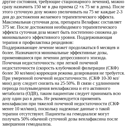
другие состояния, требующие стационарного лечения), можно
сразу назначить 150 мг в два приема (2 ×х 75 мг в день). После
этого суточную дозу можно увеличивать на 75 мг каждые 2-3
дня до достижения желаемого терапевтического эффекта.
Максимальная суточная доза, препарата Велафакс составляет
375 мг. После достижения необходимого терапевтического
эффекта суточная доза может быть постепенно снижена до
минимального эффективного уровня. Поддерживающая
терапия и профилактика рецидивов:
Поддерживающее лечение может продолжаться б месяцев и
более. Назначаются минимальные эффективные дозы,
применявшиеся при лечении депрессивного эпизода.
Почечная недостаточность: при легкой почечной
недостаточности (скорость клубочковой фильтрации (СКФ)
более 30 мл/мин) коррекция режима дозирования не требуется.
При умеренной почечной недостаточности. (СКФ 10-30 мл/
мин) дозу следует снизить на 25-50%. В связи с удлинением
периода полувыведения венлафаксина и его активного
метаболита (ОДВ), таким пациентам следует принимать всю
дозу один раз в день. Не рекомендуется применять
венлафаксин при тяжелой почечной недостаточности (СКФ
менее 10 мл/мин), поскольку надежные данные о такой
терапии отсутствуют. Пациенты на гемодиализе могут
получать 50% обычной суточной дозы венлафаксина после
завершения гемодиализа.