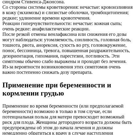
синдром Стивенса-Джонсона.
Со стороны системы кроветворения: нечастые: кровоизлияния
в кожу (экхимозы) и слизистые оболочки, тромбоцитопения;
редкие; удлинение времени кровотечения.
Реакции гиперчувствительности: нечастые: кожная сыпь;
очень редкие: анафилактические реакции.
После резкой отмены венлафаксина или снижения его дозы
могут наблюдаться: утомляемость, сонливость, головная боль,
тошнота, рвота, анорексия, сухость во рту, головокружение,
понос, бессонница, тревога, повышенная раздражительность,
дезориентация, гипомания, парестезии, потливость. Эти
симптомы обычно слабо выражены и проходят без лечения.
Из-за вероятности возникновения этих симптомов очень
важно постепенно снижать дозу препарата.
Применение при беременности и
кормлении грудью
Применение во время беременности (или предполагаемой
беременности) возможно в только в том случае, если
потенциальная польза для матери превосходит возможный
риск для плода. Женщины детородного возраста должны быть
предупреждены об этом до начала лечения и должны
немедленно обратиться к врачу в случае наступления