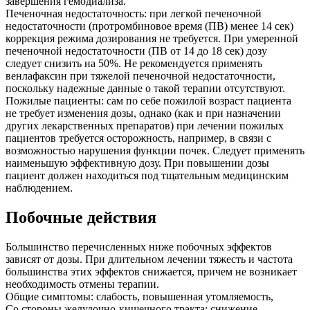
завершения гемодиализа.
Печеночная недостаточность: при легкой печеночной
недостаточности (протромбиновое время (ПВ) менее 14 сек)
коррекция режима дозирования не требуется. При умеренной
печеночной недостаточности (ПВ от 14 до 18 сек) дозу
следует снизить на 50%. Не рекомендуется применять
венлафаксин при тяжелой печеночной недостаточности,
поскольку надежные данные о такой терапии отсутствуют.
Пожилые пациенты: сам по себе пожилой возраст пациента
не требует изменения дозы, однако (как и при назначении
других лекарственных препаратов) при лечении пожилых
пациентов требуется осторожность, например, в связи с
возможностью нарушения функции почек. Следует применять
наименьшую эффективную дозу. При повышении дозы
пациент должен находиться под тщательным медицинским
наблюдением.
Побочные действия
Большинство перечисленных ниже побочных эффектов
зависят от дозы. При длительном лечении тяжесть и частота
большинства этих эффектов снижается, причем не возникает
необходимость отмены терапии.
Общие симптомы: слабость, повышенная утомляемость,
Со стороны желудочно-кишечного тракта: снижение