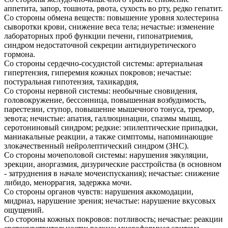
аппетита, запор, тошнота, рвота, сухость во рту, редко гепатит.
Со стороны обмена веществ: повышение уровня холестерина
сыворотки крови, снижение веса тела; нечастые: изменение
лабораторных проб функции печени, гипонатриемия,
синдром недостаточной секреции антидиуретического
гормона.
Со стороны сердечно-сосудистой системы: артериальная
гипертензия, гиперемия кожных покровов; нечастые:
постуральная гипотензия, тахикардия,
Со стороны нервной системы: необычные сновидения,
головокружение, бессонница, повышенная возбудимость,
парестезии, ступор, повышение мышечного тонуса, тремор,
зевота; нечистые: апатия, галлюцинации, спазмы мышц,
серотониновый синдром; редкие: эпилептические припадки,
маниакальные реакции, а также симптомы, напоминающие
злокачественный нейролептический синдром (ЗНС).
Со стороны мочеполовой системы: нарушения эякуляции,
эрекции, аноргазмия, дизурические расстройства (в основном
- затруднения в начале мочеиспускания); нечастые: снижение
либидо, меноррагия, задержка мочи.
Со стороны органов чувств: нарушения аккомодации,
мидриаз, нарушение зрения; нечастые: нарушение вкусовых
ощущений.
Со стороны кожных покровов: потливость; нечастые: реакции