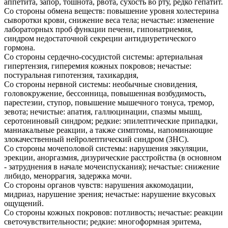
аппетита, запор, тошнота, рвота, сухость во рту, редко гепатит.
Со стороны обмена веществ: повышение уровня холестерина
сыворотки крови, снижение веса тела; нечастые: изменение
лабораторных проб функции печени, гипонатриемия,
синдром недостаточной секреции антидиуретического
гормона.
Со стороны сердечно-сосудистой системы: артериальная
гипертензия, гиперемия кожных покровов; нечастые:
постуральная гипотензия, тахикардия,
Со стороны нервной системы: необычные сновидения,
головокружение, бессонница, повышенная возбудимость,
парестезии, ступор, повышение мышечного тонуса, тремор,
зевота; нечистые: апатия, галлюцинации, спазмы мышц,
серотониновый синдром; редкие: эпилептические припадки,
маниакальные реакции, а также симптомы, напоминающие
злокачественный нейролептический синдром (ЗНС).
Со стороны мочеполовой системы: нарушения эякуляции,
эрекции, аноргазмия, дизурические расстройства (в основном
- затруднения в начале мочеиспускания); нечастые: снижение
либидо, меноррагия, задержка мочи.
Со стороны органов чувств: нарушения аккомодации,
мидриаз, нарушение зрения; нечастые: нарушение вкусовых
ощущений.
Со стороны кожных покровов: потливость; нечастые: реакции
светочувствительности; редкие: многоформная эритема,