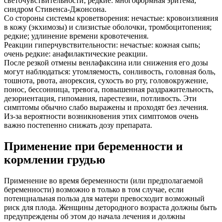
светочувствительности; редкие: многоформная эритема,
синдром Стивенса-Джонсона.
Со стороны системы кроветворения: нечастые: кровоизлияния
в кожу (экхимозы) и слизистые оболочки, тромбоцитопения;
редкие; удлинение времени кровотечения.
Реакции гиперчувствительности: нечастые: кожная сыпь;
очень редкие: анафилактические реакции.
После резкой отмены венлафаксина или снижения его дозы
могут наблюдаться: утомляемость, сонливость, головная боль,
тошнота, рвота, анорексия, сухость во рту, головокружение,
понос, бессонница, тревога, повышенная раздражительность,
дезориентация, гипомания, парестезии, потливость. Эти
симптомы обычно слабо выражены и проходят без лечения.
Из-за вероятности возникновения этих симптомов очень
важно постепенно снижать дозу препарата.
Применение при беременности и
кормлении грудью
Применение во время беременности (или предполагаемой
беременности) возможно в только в том случае, если
потенциальная польза для матери превосходит возможный
риск для плода. Женщины детородного возраста должны быть
предупреждены об этом до начала лечения и должны