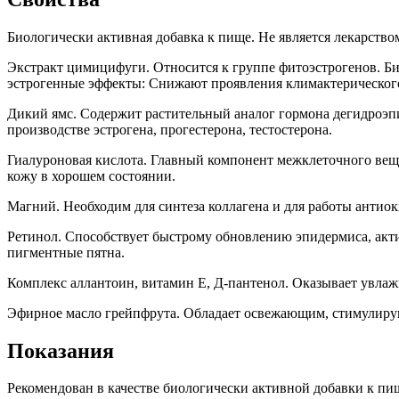
Биологически активная добавка к пище. Не является лекарство
Экстракт цимицифуги. Относится к группе фитоэстрогенов. Б
эстрогенные эффекты: Снижают проявления климактерического
Дикий ямс. Содержит растительный аналог гормона дегидроэпи
производстве эстрогена, прогестерона, тестостерона.
Гиалуроновая кислота. Главный компонент межклеточного вещ
кожу в хорошем состоянии.
Магний. Необходим для синтеза коллагена и для работы антио
Ретинол. Способствует быстрому обновлению эпидермиса, акти
пигментные пятна.
Комплекс аллантоин, витамин Е, Д-пантенол. Оказывает увлаж
Эфирное масло грейпфрута. Обладает освежающим, стимулир
Показания
Рекомендован в качестве биологически активной добавки к п