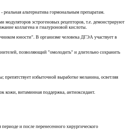
 - реальная альтернатива гормональным препаратам.
и модуляторов эстрогеновых рецепторов, т.е. демонстрируют
ржание коллагена и гиалуроновой кислоты.
очником юности". В организме человека ДГЭА участвует в
жнителей, позволяющий "омолодить" и длительно сохранить
; препятствует избыточной выработке меланина, осветляя
ок кожи, витаминная поддержка, антиоксидант.
 периоде и после перенесенного хирургического