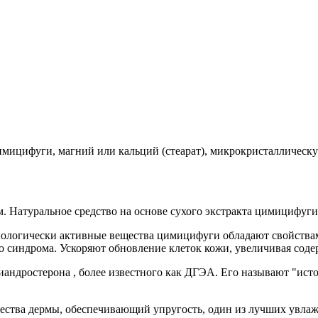
имицифуги, магний или кальций (стеарат), микрокристаллическу
м. Натуральное средство на основе сухого экстракта цимицифуги
иологически активные вещества цимицифуги обладают свойствам
 синдрома. Ускоряют обновление клеток кожи, увеличивая соде
андростерона , более известного как ДГЭА. Его называют "ист
ества дермы, обеспечивающий упругость, один из лучших увла