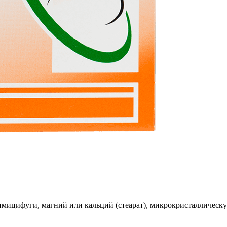
имицифуги, магний или кальций (стеарат), микрокристаллическу