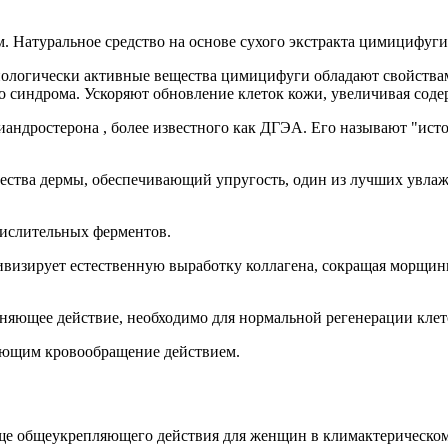
м. Натуральное средство на основе сухого экстракта цимицифуги
иологически активные вещества цимицифуги обладают свойствам
 синдрома. Ускоряют обновление клеток кожи, увеличивая соде
андростерона , более известного как ДГЭА. Его называют "ист
ества дермы, обеспечивающий упругость, один из лучших увла
кислительных ферментов.
визирует естественную выработку коллагена, сокращая морщины
няющее действие, необходимо для нормальной регенерации клет
ующим кровообращение действием.
ище общеукрепляющего действия для женщин в климактерическом