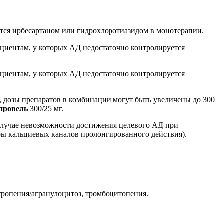
ется ирбесартаном или гидрохлоротиазидом в монотерапии.
пациентам, у которых АД недостаточно контролируется
пациентам, у которых АД недостаточно контролируется
г, дозы препаратов в комбинации могут быть увеличены до 300
провель
300/25 мг.
 случае невозможности достижения целевого АД при
ры кальциевых каналов пролонгированного действия).
йтропения/агранулоцитоз, тромбоцитопения.