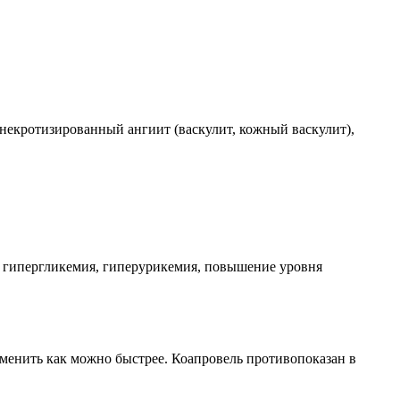
некротизированный ангиит (васкулит, кожный васкулит),
я, гипергликемия, гиперурикемия, повышение уровня
отменить как можно быстрее. Коапровель противопоказан в