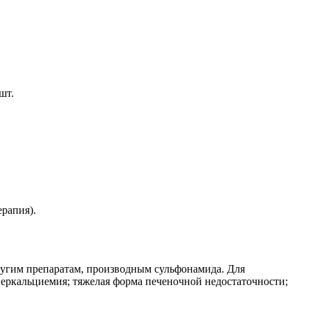
шт.
рапия).
ругим препаратам, производным сульфонамида. Для
перкальциемия; тяжелая форма печеночной недостаточности;