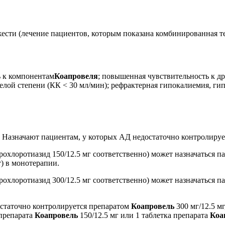
ести (лечение пациентов, которым показана комбинированная те
ь к компонентам
Коапровеля
; повышенная чувствительность к д
елой степени (КК < 30 мл/мин); рефрактерная гипокалиемия, ги
. Назначают пациентам, у которых АД недостаточно контролиру
дрохлоротиазид 150/12.5 мг соответственно) может назначаться 
т) в монотерапии.
дрохлоротиазид 300/12.5 мг соответственно) может назначаться 
статочно контролируется препаратом
Коапровель
300 мг/12.5 м
 препарата
Коапровель
150/12.5 мг или 1 таблетка препарата
Коа