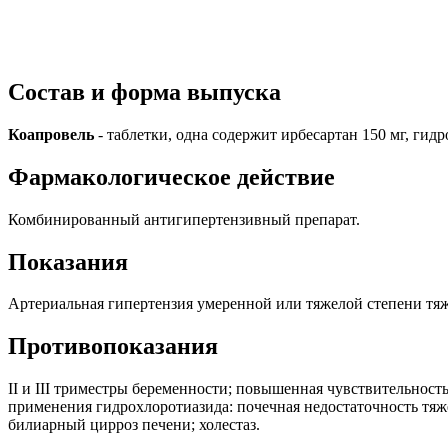
Состав и форма выпуска
Коапровель
- таблетки, одна содержит ирбесартан 150 мг, гидр
Фармакологическое действие
Комбинированный антигипертензивный препарат.
Показания
Артериальная гипертензия умеренной или тяжелой степени тяж
Противопоказания
II и III триместры беременности; повышенная чувствительност
применения гидрохлоротиазида: почечная недостаточность тяж
билиарный цирроз печени; холестаз.