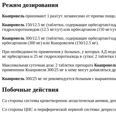
Режим дозирования
Коапровель
принимают 1 раз/сут. независимо от приема пищи
Коапровель
150/12.5 мг (таблетки, содержащие ирбесартан/ги
гидрохлоротиазидом (12.5 мг/сут) или ирбесартаном (150 мг/су
Коапровель
300/12.5 мг (таблетки, содержащие ирбесартан/ги
ирбесартаном (300 мг) или Коапровелем (150/12.5 мг).
При необходимости применения у больных, у которых АД недо
мг ирбесартана и 25 мг гидрохлоротиазида в сутки: 2 таблетки
Максимальная суточная доза: 2 таблетки препарата
Коапровел
применении Коапровеля 300/25 мг к нему могут добавляться д
Коапровель
300/25 мг не рекомендуется больным с выраженн
Побочные действия
Со стороны системы кроветворения: апластическая анемия, деп
Со стороны ЦНС и периферической нервной системы: депрессия