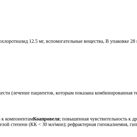
охлоротиазид 12.5 мг, вспомогательные вещества, В упаковке 28 
ести (лечение пациентов, которым показана комбинированная те
ь к компонентам
Коапровеля
; повышенная чувствительность к д
елой степени (КК < 30 мл/мин); рефрактерная гипокалиемия, ги