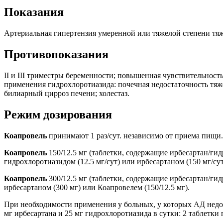
Показания
Артериальная гипертензия умеренной или тяжелой степени тяж
Противопоказания
II и III триместры беременности; повышенная чувствительност
применения гидрохлоротиазида: почечная недостаточность тяж
билиарный цирроз печени; холестаз.
Режим дозирования
Коапровель
принимают 1 раз/сут. независимо от приема пищи
Коапровель
150/12.5 мг (таблетки, содержащие ирбесартан/ги
гидрохлоротиазидом (12.5 мг/сут) или ирбесартаном (150 мг/су
Коапровель
300/12.5 мг (таблетки, содержащие ирбесартан/ги
ирбесартаном (300 мг) или Коапровелем (150/12.5 мг).
При необходимости применения у больных, у которых АД недо
мг ирбесартана и 25 мг гидрохлоротиазида в сутки: 2 таблетки