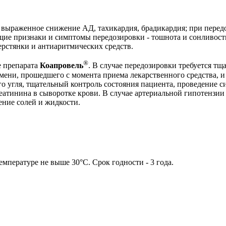
выраженное снижение АД, тахикардия, брадикардия; при передо
бщие признаки и симптомы передозировки - тошнота и сонливос
рстянки и антиаритмических средств.
®
е препарата
Коапровель
. В случае передозировки требуется тщ
мени, прошедшего с момента приема лекарственного средства, и
о угля, тщательный контроль состояния пациента, проведение 
еатинина в сыворотке крови. В случае артериальной гипотензи
ние солей и жидкости.
емпературе не выше 30°C. Срок годности - 3 года.