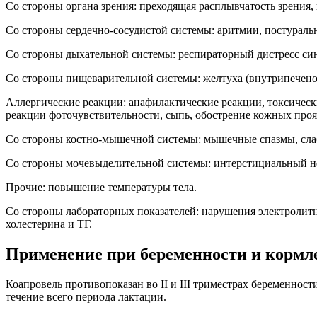
Со стороны органа зрения: преходящая расплывчатость зрения,
Со стороны сердечно-сосудистой системы: аритмии, постуральн
Со стороны дыхательной системы: респираторный дистресс син
Со стороны пищеварительной системы: желтуха (внутрипеченоч
Аллергические реакции: анафилактические реакции, токсическ
реакции фоточувствительности, сыпь, обострение кожных про
Со стороны костно-мышечной системы: мышечные спазмы, сла
Со стороны мочевыделительной системы: интерстициальный н
Прочие: повышение температуры тела.
Со стороны лабораторных показателей: нарушения электролитн
холестерина и ТГ.
Применение при беременности и кормл
Коапровель противопоказан во II и III триместрах беременнос
течение всего периода лактации.