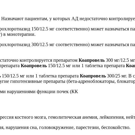
. Назначают пациентам, у которых АД недостаточно контролиру
дрохлоротиазид 150/12.5 мг соответственно) может назначаться 
т) в монотерапии.
дрохлоротиазид 300/12.5 мг соответственно) может назначаться 
статочно контролируется препаратом
Коапровель
300 мг/12.5 м
 препарата
Коапровель
150/12.5 мг или 1 таблетка препарата
Коа
ь
150/12.5 мг или 1 таблетка препарата
Коапровель
300/25 мг. В
ругие гипотензивные препараты (бета-адреноблокаторы, блокато
ыми нарушениями функции почек (КК
рессия костного мозга, гемолитическая анемия, лейкопения, не
, нарушения сна, головокружение, парестезии, беспокойство.