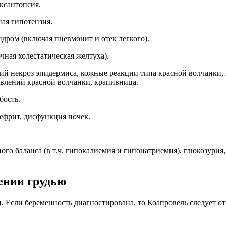
 ксантопсия.
ая гипотензия.
дром (включая пневмонит и отек легкого).
ная холестатическая желтуха).
ий некроз эпидермиса, кожные реакции типа красной волчанки, 
явлений красной волчанки, крапивница.
бость.
ефрит, дисфункция почек.
ого баланса (в т.ч. гипокалиемия и гипонатриемия), глюкозури
ении грудью
ти. Если беременность диагностирована, то Коапровель следует 