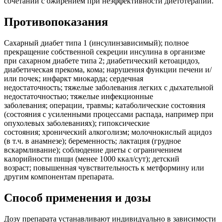
сочетании с ожирением при неэффективности диетотерапии.
Противопоказания
Сахарный диабет типа 1 (инсулинзависимый); полное
прекращение собственной секреции инсулина в организме
при сахарном диабете типа 2; диабетический кетоацидоз,
диабетическая прекома, кома; нарушения функции печени и/
или почек; инфаркт миокарда; сердечная
недостаточность; тяжелые заболевания легких с дыхательной
недостаточностью; тяжелые инфекционные
заболевания; операции, травмы; катаболические состояния
(состояния с усиленными процессами распада, например при
опухолевых заболеваниях); гипоксические
состояния; хронический алкоголизм; молочнокислый ацидоз
(в т.ч. в анамнезе); беременность; лактация (грудное
вскармливание); соблюдение диеты с ограничением
калорийности пищи (менее 1000 ккал/сут); детский
возраст; повышенная чувствительность к метформину или
другим компонентам препарата.
Способ применения и дозы
Дозу препарата устанавливают индивидуально в зависимости