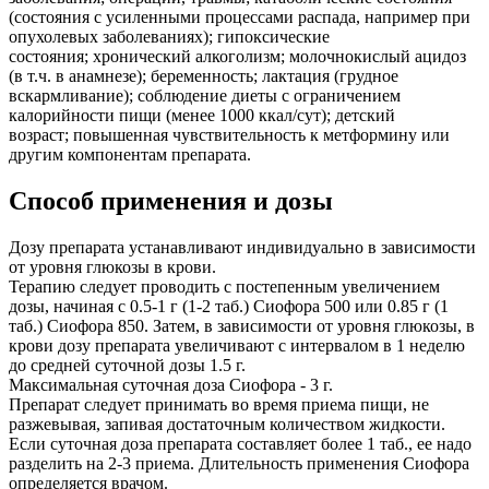
(состояния с усиленными процессами распада, например при
опухолевых заболеваниях); гипоксические
состояния; хронический алкоголизм; молочнокислый ацидоз
(в т.ч. в анамнезе); беременность; лактация (грудное
вскармливание); соблюдение диеты с ограничением
калорийности пищи (менее 1000 ккал/сут); детский
возраст; повышенная чувствительность к метформину или
другим компонентам препарата.
Способ применения и дозы
Дозу препарата устанавливают индивидуально в зависимости
от уровня глюкозы в крови.
Терапию следует проводить с постепенным увеличением
дозы, начиная с 0.5-1 г (1-2 таб.) Сиофора 500 или 0.85 г (1
таб.) Сиофора 850. Затем, в зависимости от уровня глюкозы, в
крови дозу препарата увеличивают с интервалом в 1 неделю
до средней суточной дозы 1.5 г.
Максимальная суточная доза Сиофора - 3 г.
Препарат следует принимать во время приема пищи, не
разжевывая, запивая достаточным количеством жидкости.
Если суточная доза препарата составляет более 1 таб., ее надо
разделить на 2-3 приема. Длительность применения Сиофора
определяется врачом.