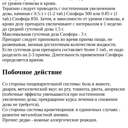
от уровня глюкозы в крови.
Терапию следует проводить с постепенным увеличением
дозы, начиная с 0.5-1 г (1-2 таб.) Сиофора 500 или 0.85 г (1
таб.) Сиофора 850. Затем, в зависимости от уровня глюкозы, в
крови дозу препарата увеличивают с интервалом в 1 неделю
до средней суточной дозы 1.5 г.
Максимальная суточная доза Сиофора - 3 г.
Препарат следует принимать во время приема пищи, не
разжевывая, запивая достаточным количеством жидкости.
Если суточная доза препарата составляет более 1 таб., ее надо
разделить на 2-3 приема. Длительность применения Сиофора
определяется врачом.
Побочное действие
Со стороны пищеварительной системы: боль в животе,
диарея, металлический вкус во рту, тошнота, рвота, анорексия
(побочные эффекты уменьшаются при постепенном
увеличении дозы; прекращение курса лечения и снижение
дозы не требуется).
Со стороны системы кроветворения: в единичных случаях -
развитие мегалобластной анемии.
Прочие: редко - кожные аллергические реакции.