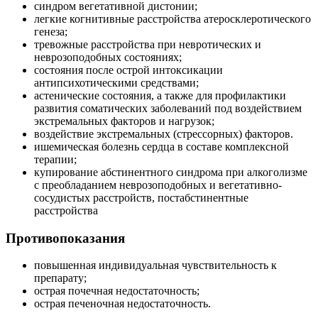
синдром вегетативной дистонии;
легкие когнитивные расстройства атеросклеротического
генеза;
тревожные расстройства при невротических и
неврозоподобных состояниях;
состояния после острой интоксикации
антипсихотическими средствами;
астенические состояния, а также для профилактики
развития соматических заболеваний под воздействием
экстремальных факторов и нагрузок;
воздействие экстремальных (стрессорных) факторов.
ишемическая болезнь сердца в составе комплексной
терапии;
купирование абстинентного синдрома при алкоголизме
с преобладанием неврозоподоб­ных и вегетативно-
сосудистых расстройств, постабстинентные
расстройства
Противопоказания
повышенная индивидуальная чувствительность к
препарату;
острая почечная недостаточность;
острая печеночная недостаточность.