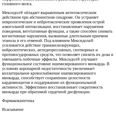
головного мозга.
Мексидол® обладает выраженным антитоксическим
действием при абстинентном синдроме. Он устраняет
неврологические и нейротоксические проявления острой
алкогольной интоксикации, восстанавливает нарушения
поведения, вегетативные функции, а также способен снимать
когнитивные нарушения, вызванные длительным приемом
этанола и его отменой. Под влиянием Мексидола®
усиливается действие транквилизирующих,
нейролептических, антидепрессивных, снотворных и
противосудорожных средств, что позволяет снизить их дозы и
уменьшить побочные эффекты. Мексидол® улучшает
функциональное состояние ишемизированного миокарда. В
условиях коронарной недостаточности увеличивает
коллатеральное кровоснабжение ишемизированного
миокарда, способствует сохранению целостности
кардимиоцитов и поддержанию их функциональной
активности. Эффективно восстанавливает сократимость
миокарда при обратимой сердечной дисфункции.
Фармакокинетика
Всасывание