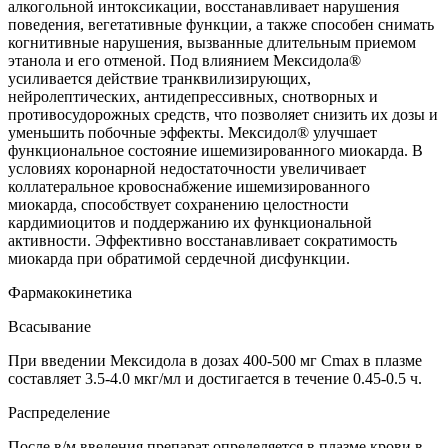
алкогольной интоксикации, восстанавливает нарушения
поведения, вегетативные функции, а также способен снимать
когнитивные нарушения, вызванные длительным приемом
этанола и его отменой. Под влиянием Мексидола®
усиливается действие транквилизирующих,
нейролептических, антидепрессивных, снотворных и
противосудорожных средств, что позволяет снизить их дозы и
уменьшить побочные эффекты. Мексидол® улучшает
функциональное состояние ишемизированного миокарда. В
условиях коронарной недостаточности увеличивает
коллатеральное кровоснабжение ишемизированного
миокарда, способствует сохранению целостности
кардимиоцитов и поддержанию их функциональной
активности. Эффективно восстанавливает сократимость
миокарда при обратимой сердечной дисфункции.
Фармакокинетика
Всасывание
При введении Мексидола в дозах 400-500 мг Сmax в плазме
составляет 3.5-4.0 мкг/мл и достигается в течение 0.45-0.5 ч.
Распределение
После в/м введения препарат определяется в плазме крови в