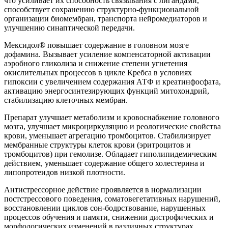
что усиливает их способность связывания с лигандами,
способствует сохранению структурно-функциональной
организации биомембран, транспорта нейромедиаторов и
улучшению синаптической передачи.
Мексидол® повышает содержание в головном мозге
дофамина. Вызывает усиление компенсаторной активации
аэробного гликолиза и снижение степени угнетения
окислительных процессов в цикле Кребса в условиях
гипоксии с увеличением содержания АТФ и креатинфосфата,
активацию энергосинтезирующих функций митохондрий,
стабилизацию клеточных мембран.
Препарат улучшает метаболизм и кровоснабжение головного
мозга, улучшает микроциркуляцию и реологические свойства
крови, уменьшает агрегацию тромбоцитов. Стабилизирует
мембранные структуры клеток крови (эритроцитов и
тромбоцитов) при гемолизе. Обладает гиполипидемическим
действием, уменьшает содержание общего холестерина и
липопротеидов низкой плотности.
Антистрессорное действие проявляется в нормализации
постстрессового поведения, сомато­вегетативных нарушений,
восстановлении циклов сон-бодрствование, нарушенных
процессов обучения и памяти, снижении дистрофических и
морфологических изменений в различных структурах