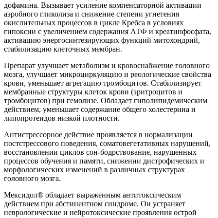
дофамина. Вызывает усиление компенсаторной активации
аэробного гликолиза и снижение степени угнетения
окислительных процессов в цикле Кребса в условиях
гипоксии с увеличением содержания АТФ и креатинфосфата,
активацию энергосинтезирующих функций митохондрий,
стабилизацию клеточных мембран.
Препарат улучшает метаболизм и кровоснабжение головного
мозга, улучшает микроциркуляцию и реологические свойства
крови, уменьшает агрегацию тромбоцитов. Стабилизирует
мембранные структуры клеток крови (эритроцитов и
тромбоцитов) при гемолизе. Обладает гиполипидемическим
действием, уменьшает содержание общего холестерина и
липопротеидов низкой плотности.
Антистрессорное действие проявляется в нормализации
постстрессового поведения, сомато­вегетативных нарушений,
восстановлении циклов сон-бодрствование, нарушенных
процессов обучения и памяти, снижении дистрофических и
морфологических изменений в различных структурах
головного мозга.
Мексидол® обладает выраженным антитоксическим
действием при абстинентном синдроме. Он устраняет
неврологические и нейротоксические проявления острой