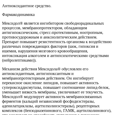
Антиоксидантное средство.
Фармакодинамика
Мексидол® является ингибитором свободнорадикальных
процессов, мембранопротектором, обладающим
антигипоксическим, стресс-протективным, ноотропным,
противосудорожным и анксиолитическим действием.
Препарат повышает резистентность организма к воздействию
различных повреждающих факторов (шок, гипоксия и
ишемия, нарушения мозгового кровообращения,
интоксикация алкоголем и антипсихотическими средствами
(нейролептиками)).
Механизм действия Мексидола® обусловлен его
антиоксидантным, антигипоксантным и
мембранопротекторным действием. Он ингибирует
перекисное окисление липидов, повышает активность
супероксиддисмутазы, повышает соотношение липид-белок,
уменьшает вязкость мембраны, увеличивает ее текучесть.
Мексидол® модулирует активность мембраносвязанных
ферментов (кальций независимой фосфодиэстеразы,
аденилатциклазы, ацетилхолинэстеразы), рецепторных
комплексов (бензодиазепинового, ГАМК, ацетилхолинового),