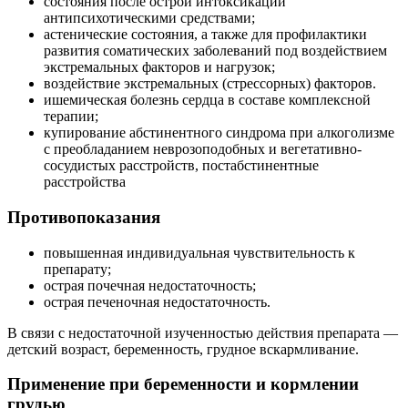
состояния после острой интоксикации
антипсихотическими средствами;
астенические состояния, а также для профилактики
развития соматических заболеваний под воздействием
экстремальных факторов и нагрузок;
воздействие экстремальных (стрессорных) факторов.
ишемическая болезнь сердца в составе комплексной
терапии;
купирование абстинентного синдрома при алкоголизме
с преобладанием неврозоподоб­ных и вегетативно-
сосудистых расстройств, постабстинентные
расстройства
Противопоказания
повышенная индивидуальная чувствительность к
препарату;
острая почечная недостаточность;
острая печеночная недостаточность.
В связи с недостаточной изученностью действия препарата —
детский возраст, беременность, грудное вскармливание.
Применение при беременности и кормлении
грудью