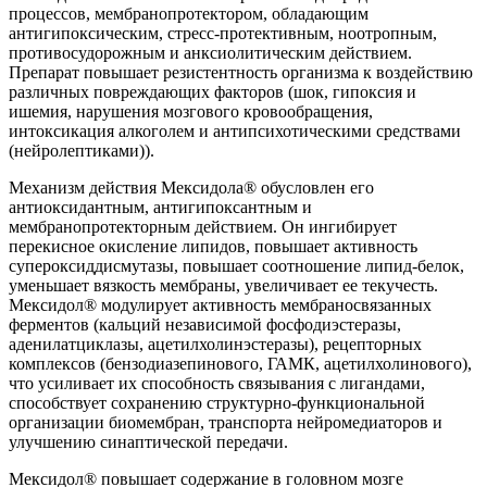
процессов, мембранопротектором, обладающим
антигипоксическим, стресс-протективным, ноотропным,
противосудорожным и анксиолитическим действием.
Препарат повышает резистентность организма к воздействию
различных повреждающих факторов (шок, гипоксия и
ишемия, нарушения мозгового кровообращения,
интоксикация алкоголем и антипсихотическими средствами
(нейролептиками)).
Механизм действия Мексидола® обусловлен его
антиоксидантным, антигипоксантным и
мембранопротекторным действием. Он ингибирует
перекисное окисление липидов, повышает активность
супероксиддисмутазы, повышает соотношение липид-белок,
уменьшает вязкость мембраны, увеличивает ее текучесть.
Мексидол® модулирует активность мембраносвязанных
ферментов (кальций независимой фосфодиэстеразы,
аденилатциклазы, ацетилхолинэстеразы), рецепторных
комплексов (бензодиазепинового, ГАМК, ацетилхолинового),
что усиливает их способность связывания с лигандами,
способствует сохранению структурно-функциональной
организации биомембран, транспорта нейромедиаторов и
улучшению синаптической передачи.
Мексидол® повышает содержание в головном мозге