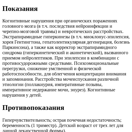
Показания
Когнитивные нарушения при органических поражениях
головного мозга (в т.ч. последствия нейроинфекции и
черепно-мозговой травмы) и невротических расстройствах.
Экстрапирамидные гиперкинезы (в т.ч. миоклонус-эпилепсия,
хорея Гентингтона, гепатолентикулярная дегенерация, болезнь
Паркинсона), а также как корректор экстрапирамидного
синдрома (гиперкинетический и акинетический), вызванного
приемом нейролептиков. При эпилепсии в комбинации с
противосудорожными средствами. Психоэмоциональные
перегрузки, снижение умственной и физической
работоспособности, для облегчения концентрации внимания
и запоминания. Расстройства мочеиспускания различной
этиологии (поллакиурия, императивные позывы,
императивное недержание мочи, энурез). Когнитивные
нарушения у детей.
Противопоказания
Гиперчувствительность; острая почечная недостаточность;
беременность (1 триместр). Детский возраст от трех лет для
данной лекарственной формы).