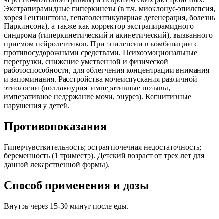
Экстрапирамидные гиперкинезы (в т.ч. миоклонус-эпилепсия,
хорея Гентингтона, гепатолентикулярная дегенерация, болезнь
Паркинсона), а также как корректор экстрапирамидного
синдрома (гиперкинетический и акинетический), вызванного
приемом нейролептиков. При эпилепсии в комбинации с
противосудорожными средствами. Психоэмоциональные
перегрузки, снижение умственной и физической
работоспособности, для облегчения концентрации внимания
и запоминания. Расстройства мочеиспускания различной
этиологии (поллакиурия, императивные позывы,
императивное недержание мочи, энурез). Когнитивные
нарушения у детей.
Противопоказания
Гиперчувствительность; острая почечная недостаточность;
беременность (1 триместр). Детский возраст от трех лет для
данной лекарственной формы).
Способ применения и дозы
Внутрь через 15-30 минут после еды.