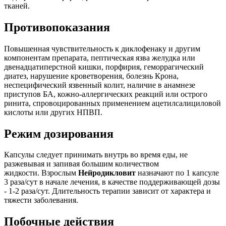
тканей.
Противопоказания
Повышенная чувствительность к диклофенаку и другим
компонентам препарата, пептическая язва желудка или
двенадцатиперстной кишки, порфирия, геморрагический
диатез, нарушение кроветворения, болезнь Крона,
неспецифический язвенный колит, наличие в анамнезе
приступов БА, кожно-аллергических реакций или острого
ринита, спровоцированных применением ацетилсалициловой
кислоты или других НПВП.
Режим дозирования
Капсулы следует принимать внутрь во время еды, не
разжевывая и запивая большим количеством
жидкости. Взрослым
Нейродикловит
назначают по 1 капсуле
3 раза/сут в начале лечения, в качестве поддерживающей дозы
- 1-2 раза/сут. Длительность терапии зависит от характера и
тяжести заболевания.
Побочные действия