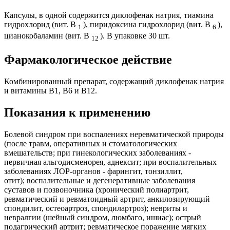
Капсулы, в одной содержится диклофенак натрия, тиамина
гидрохлорид (вит. B
), пиридоксина гидрохлорид (вит. B
),
1
6
цианокобаламин (вит. B
). В упаковке 30 шт.
12
Фармакологическое действие
Комбинированный препарат, содержащий диклофенак натрия
и витамины В1, В6 и В12.
Показания к применению
Болевой синдром при воспалениях неревматической природы
(после травм, оперативных и стоматологических
вмешательств; при гинекологических заболеваниях -
первичная альгодисменорея, аднексит; при воспалительных
заболеваниях ЛОР-органов - фарингит, тонзиллит,
отит); воспалительные и дегенеративные заболевания
суставов и позвоночника (хронический полиартрит,
ревматический и ревматоидный артрит, анкилозирующий
спондилит, остеоартроз, спондилартроз); невриты и
невралгии (шейный синдром, люмбаго, ишиас); острый
подагрический артрит; ревматическое поражение мягких