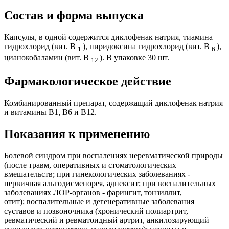
Состав и форма выпуска
Капсулы, в одной содержится диклофенак натрия, тиамина
гидрохлорид (вит. B
), пиридоксина гидрохлорид (вит. B
),
1
6
цианокобаламин (вит. B
). В упаковке 30 шт.
12
Фармакологическое действие
Комбинированный препарат, содержащий диклофенак натрия
и витамины В1, В6 и В12.
Показания к применению
Болевой синдром при воспалениях неревматической природы
(после травм, оперативных и стоматологических
вмешательств; при гинекологических заболеваниях -
первичная альгодисменорея, аднексит; при воспалительных
заболеваниях ЛОР-органов - фарингит, тонзиллит,
отит); воспалительные и дегенеративные заболевания
суставов и позвоночника (хронический полиартрит,
ревматический и ревматоидный артрит, анкилозирующий