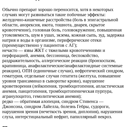
Обычно препарат хорошо переносится, хотя в некоторых
случаях могут развиваться такие побочные эффекты:
желудочно-кишечные расстройства (боль в эпигастральной
области, анорексия, икота, тошнота, диарея, скрытое
кровотечение), головная боль, головокружение, повышенная
утомляемость, шум в ушах, экзема, кожная сыпь, зуд, задержка
натрия и воды в организме, периферические отеки
(преимущественно у пациентов с АГ);
нечасто — язвы ЖКТ с тяжелыми кровотечениями и
перфорацией, анемия, бессонница, беспокойство,
раздражительность, аллергические реакции (бронхоспазм,
крапивница, анафилактические/анафилактоидные системные
реакции), ОПН (единичные случаи), нефротический синдром,
гематурия, отдельные случаи гепатита (желтуха, повышение
уровня трансаминаз в сыворотке крови), нарушение
кроветворения (лейкопения, тромбоцитопения, апластическая
анемия, панцитопения, тромбоцитопеническая пурпура,
агранулоцитоз, гемолитическая анемия);
редко — обратимая алопеция, синдром Стивенса —
Джонсона, синдром Лайелла, болезнь Гебры, судороги,
нарушения зрения (нечеткость зрения, диплопия), нарушения
слуха, интерстициальный нефрит, папиллярный некроз.