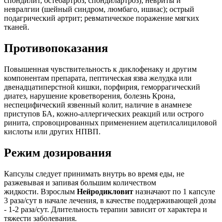
спондилит, остеоартроз, спондилартроз); невриты и
невралгии (шейный синдром, люмбаго, ишиас); острый
подагрический артрит; ревматическое поражение мягких
тканей.
Противопоказания
Повышенная чувствительность к диклофенаку и другим
компонентам препарата, пептическая язва желудка или
двенадцатиперстной кишки, порфирия, геморрагический
диатез, нарушение кроветворения, болезнь Крона,
неспецифический язвенный колит, наличие в анамнезе
приступов БА, кожно-аллергических реакций или острого
ринита, спровоцированных применением ацетилсалициловой
кислоты или других НПВП.
Режим дозирования
Капсулы следует принимать внутрь во время еды, не
разжевывая и запивая большим количеством
жидкости. Взрослым
Нейродикловит
назначают по 1 капсуле
3 раза/сут в начале лечения, в качестве поддерживающей дозы
- 1-2 раза/сут. Длительность терапии зависит от характера и
тяжести заболевания.