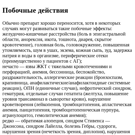
Побочные действия
Обычно препарат хорошо переносится, хотя в некоторых
случаях могут развиваться такие побочные эффекты:
желудочно-кишечные расстройства (боль в эпигастральной
области, анорексия, икота, тошнота, диарея, скрытое
кровотечение), головная боль, головокружение, повышенная
утомляемость, шум в ушах, экзема, кожная сыпь, зуд, задержка
натрия и воды в организме, периферические отеки
(преимущественно у пациентов с АГ);
нечасто — язвы ЖКТ с тяжелыми кровотечениями и
перфорацией, анемия, бессонница, беспокойство,
раздражительность, аллергические реакции (бронхоспазм,
крапивница, анафилактические/анафилактоидные системные
реакции), ОПН (единичные случаи), нефротический синдром,
гематурия, отдельные случаи гепатита (желтуха, повышение
уровня трансаминаз в сыворотке крови), нарушение
кроветворения (лейкопения, тромбоцитопения, апластическая
анемия, панцитопения, тромбоцитопеническая пурпура,
агранулоцитоз, гемолитическая анемия);
редко — обратимая алопеция, синдром Стивенса —
Джонсона, синдром Лайелла, болезнь Гебры, судороги,
нарушения зрения (нечеткость зрения, диплопия), нарушения