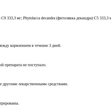
 С9 333,3 мг; Phytolacca decandra (фитолякка декандра) С5 333,3 
между кормлением в течение 3 дней.
й препарата не поступало.
е другими лекарственными средствами.
стрированы.