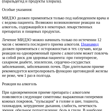
(паральдегид и продукты хлорала).
Особые указания:
МИДЗО должен применяться только под наблюдением врача и
с ведома пациента. Возможно возникновение реакции на
алкоголь, содержащийся в некоторых лекарственных
препаратах и пищевых продуктах.
Лечение МИДЗО можно начинать только по истечении 12
часов с момента последнего приема алкоголя.
Цианамид
должен применяться с осторожностью в тех случаях, когда
реакция на одновременный прием с алкоголем может повлечь
за собой риск для здоровья пациента: при гипертиреозе,
сахарном диабете, эпилепсии, сердечно-сосудистых
заболеваниях, заболеваниях почек. При длительном приеме
рекомендуется контролировать функцию щитовидной железы
не реже, чем 1 раз в полгода.
Реакция на алкоголь
При одновременном приеме препарата с алкоголем
появляются следующие симптомы: выраженная гиперемия
кожных покровов, "пульсация" в голове и шее, тошнота,
тахикардия, затруднение дыхания, слабость, нечеткость
зрения, обильное потоотделение, боль в груди. В наиболее