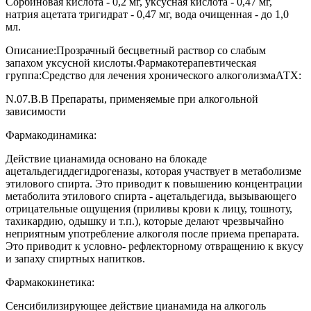
Сорбиновая кислота - 0,2 мг, уксусная кислота - 0,47 мг,
натрия ацетата тригидрат - 0,47 мг, вода очищенная - до 1,0
мл.
Описание:
Прозрачный бесцветный раствор со слабым
запахом уксусной кислоты.
Фармакотерапевтическая
группа:
Средство для лечения хронического алкоголизма
АТХ:
N.07.B.B
Препараты, применяемые при алкогольной
зависимости
Фармакодинамика:
Действие цианамида основано на блокаде
ацетальдегиддегидрогеназы, которая участвует в метаболизме
этилового спирта. Это приводит к повышению концентрации
метаболита этилового спирта - ацетальдегида, вызывающего
отрицательные ощущения (приливы крови к лицу, тошноту,
тахикардию, одышку и т.п.), которые делают чрезвычайно
неприятным употребление алкоголя после приема препарата.
Это приводит к условно- рефлекторному отвращению к вкусу
и запаху спиртных напитков.
Фармакокинетика:
Сенсибилизирующее действие цианамида на алкоголь