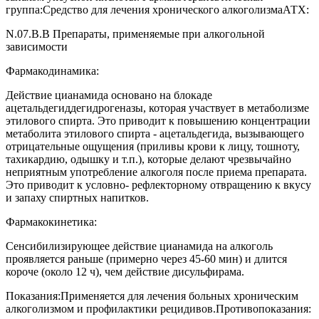
группа:
Средство для лечения хронического алкоголизма
АТХ:
N.07.B.B
Препараты, применяемые при алкогольной
зависимости
Фармакодинамика:
Действие цианамида основано на блокаде
ацетальдегиддегидрогеназы, которая участвует в метаболизме
этилового спирта. Это приводит к повышению концентрации
метаболита этилового спирта - ацетальдегида, вызывающего
отрицательные ощущения (приливы крови к лицу, тошноту,
тахикардию, одышку и т.п.), которые делают чрезвычайно
неприятным употребление алкоголя после приема препарата.
Это приводит к условно- рефлекторному отвращению к вкусу
и запаху спиртных напитков.
Фармакокинетика:
Сенсибилизирующее действие цианамида на алкоголь
проявляется раньше (примерно через 45-60 мин) и длится
короче (около 12 ч), чем действие дисульфирама.
Показания:
Применяется для лечения больных хроническим
алкоголизмом и профилактики рецидивов.
Противопоказания: