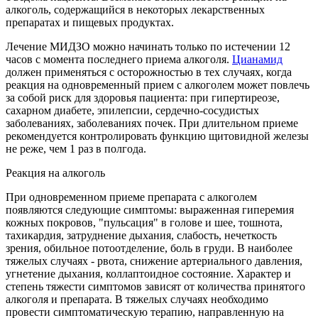
алкоголь, содержащийся в некоторых лекарственных
препаратах и пищевых продуктах.
Лечение МИДЗО можно начинать только по истечении 12
часов с момента последнего приема алкоголя.
Цианамид
должен применяться с осторожностью в тех случаях, когда
реакция на одновременный прием с алкоголем может повлечь
за собой риск для здоровья пациента: при гипертиреозе,
сахарном диабете, эпилепсии, сердечно-сосудистых
заболеваниях, заболеваниях почек. При длительном приеме
рекомендуется контролировать функцию щитовидной железы
не реже, чем 1 раз в полгода.
Реакция на алкоголь
При одновременном приеме препарата с алкоголем
появляются следующие симптомы: выраженная гиперемия
кожных покровов, "пульсация" в голове и шее, тошнота,
тахикардия, затруднение дыхания, слабость, нечеткость
зрения, обильное потоотделение, боль в груди. В наиболее
тяжелых случаях - рвота, снижение артериального давления,
угнетение дыхания, коллаптоидное состояние. Характер и
степень тяжести симптомов зависят от количества принятого
алкоголя и препарата. В тяжелых случаях необходимо
провести симптоматическую терапию, направленную на