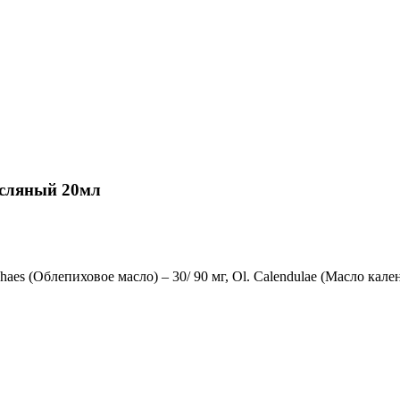
асляный 20мл
haes (Oблепиховое масло) – 30/ 90 мг, Ol. Calendulae (Mасло кален