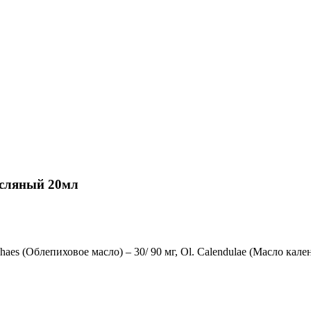
асляный 20мл
haes (Oблепиховое масло) – 30/ 90 мг, Ol. Calendulae (Mасло кален