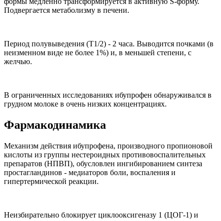
формы медленно трансформируется в активную S-форму.
Подвергается метаболизму в печени.
Период полувыведения (Т1/2) - 2 часа. Выводится почками (в
неизменном виде не более 1%) и, в меньшей степени, с
желчью.
В ограниченных исследованиях ибупрофен обнаруживался в
грудном молоке в очень низких концентрациях.
Фармакодинамика
Механизм действия ибупрофена, производного пропионовой
кислоты из группы нестероидных противовоспалительных
препаратов (НПВП), обусловлен ингибированием синтеза
простагландинов - медиаторов боли, воспаления и
гипертермической реакции.
Неизбирательно блокирует циклооксигеназу 1 (ЦОГ-1) и