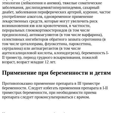
этиологии (лейкопения и анемия), тяжелые соматические
заболевания, дислипидемия/гиперлипидемия, сахарный
диабет, заболевания периферических артерий, курение, частое
употребление алкоголя, одновременное применение
лекарственных средств, которые могут увеличить риск
возникновения язв или кровотечения, в частности,
пероральных глюкокортикостероидов (в том числе
преднизолона), антикоагулянтов (в том числе варфарина),
селективных ингибиторов обратного захвата серотонина (в
том числе циталопрама, флуоксетина, пароксетина,
сертралина) или антиагрегантов (в том числе
ацетилсалициловой кислоты, клопидогрела), беременность I-
II триместр, период грудного вскармливания, пожилой
возраст, возраст младше 12 лет.
Применение при беременности и детям
Противопоказано применение препарата в III триместре
беременности. Следует избегать применения препарата в I-II
триместрах беременности, при необходимости приема
препарата следует проконсультироваться с врачом.