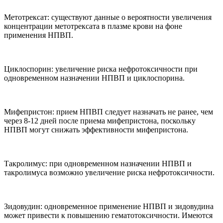
Метотрексат: существуют данные о вероятности увеличения
концентрации метотрексата в плазме крови на фоне
применения HПBП.
Циклоспорин: увеличение риска нефротоксичности при
одновременном назначении НПВП и циклоспорина.
Мифепристон: прием НПВП следует назначать не ранее, чем
через 8-12 дней после приема мифепристона, поскольку
НПВП могут снижать эффективности мифепристона.
Такролимус: при одновременном назначении НПВП и
такролимуса возможно увеличение риска нефротоксичности.
Зидовудин: одновременное применение НПВП и зидовудина
может привести к повышению гематотоксичности. Имеются