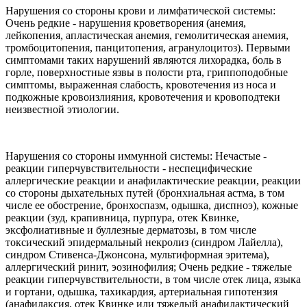
Нарушения со стороны крови и лимфатической системы:
Очень редкие - нарушения кроветворения (анемия,
лейкопения, апластическая анемия, гемолитическая анемия,
тромбоцитопения, панцитопения, агранулоцитоз). Первыми
симптомами таких нарушений являются лихорадка, боль в
горле, поверхностные язвы в полости рта, гриппоподобные
симптомы, выраженная слабость, кровотечения из носа и
подкожные кровоизлияния, кровотечения и кровоподтеки
неизвестной этиологии.
Нарушения со стороны иммунной системы: Нечастые -
реакции гиперчувствительности - неспецифические
аллергические реакции и анафилактические реакции, реакции
со стороны дыхательных путей (бронхиальная астма, в том
числе ее обострение, бронхоспазм, одышка, диспноэ), кожные
реакции (зуд, крапивница, пурпура, отек Квинке,
эксфолиативные и буллезные дерматозы, в том числе
токсический эпидермальный некролиз (синдром Лайелла),
синдром Стивенса-Джонсона, мультиформная эритема),
аллергический ринит, эозинофилия; Очень редкие - тяжелые
реакции гиперчувствительности, в том числе отек лица, языка
и гортани, одышка, тахикардия, артериальная гипотензия
(анафилаксия, отек Квинке или тяжелый анафилактический