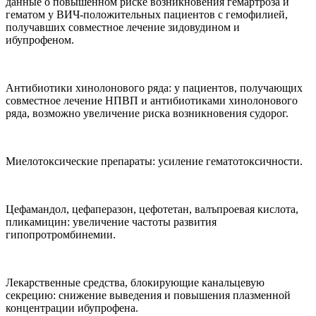
данные о повышенном риске возникновения гемартроза и
гематом у ВИЧ-положительных пациентов с гемофилией,
получавших совместное лечение зидовудином и
ибупрофеном.
Антибиотики хинолонового ряда: у пациентов, получающих
совместное лечение НПВП и антибиотиками хинолонового
ряда, возможно увеличение риска возникновения судорог.
Миелотоксические препараты: усиление гематотоксичности.
Цефамандол, цефаперазон, цефотетан, валъпроевая кислота,
пликамицин: увеличение частоты развития
гипопротромбинемии.
Лекарственные средства, блокирующие канальцевую
секрецию: снижение выведения и повышения плазменной
концентрации ибупрофена.