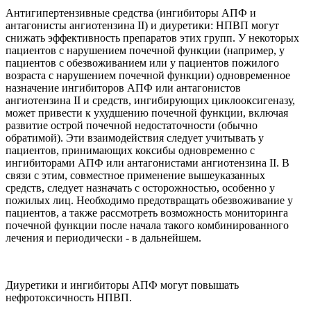
Антигипертензивные средства (ингибиторы АПФ и
антагонисты ангиотензина II) и диуретики: НПВП могут
снижать эффективность препаратов этих групп. У некоторых
пациентов с нарушением почечной функции (например, у
пациентов с обезвоживанием или у пациентов пожилого
возраста с нарушением почечной функции) одновременное
назначение ингибиторов АПФ или антагонистов
ангиотензина II и средств, ингибирующих циклооксигеназу,
может привести к ухудшению почечной функции, включая
развитие острой почечной недостаточности (обычно
обратимой). Эти взаимодействия следует учитывать у
пациентов, принимающих коксибы одновременно с
ингибиторами АПФ или антагонистами ангиотензина II. В
связи с этим, совместное применение вышеуказанных
средств, следует назначать с осторожностью, особенно у
пожилых лиц. Необходимо предотвращать обезвоживание у
пациентов, а также рассмотреть возможность мониторинга
почечной функции после начала такого комбинированного
лечения и периодически - в дальнейшем.
Диуретики и ингибиторы АПФ могут повышать
нефротоксичность НПВП.