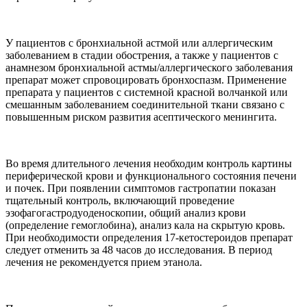
У пациентов с бронхиальной астмой или аллергическим
заболеванием в стадии обострения, а также у пациентов с
анамнезом бронхиальной астмы/аллергического заболевания
препарат может спровоцировать бронхоспазм. Применение
препарата у пациентов с системной красной волчанкой или
смешанным заболеванием соединительной ткани связано с
повышенным риском развития асептического менингита.
Во время длительного лечения необходим контроль картины
периферической крови и функционального состояния печени
и почек. При появлении симптомов гастропатии показан
тщательный контроль, включающий проведение
эзофагогастродуоденоскопии, общий анализ крови
(определение гемоглобина), анализ кала на скрытую кровь.
При необходимости определения 17-кетостероидов препарат
следует отменить за 48 часов до исследования. В период
лечения не рекомендуется прием этанола.