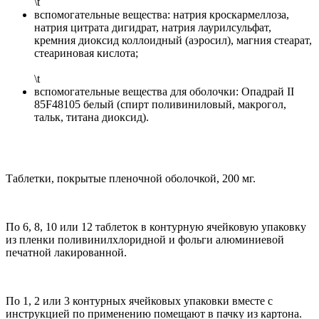
\t
вспомогательные вещества: натрия кроскармеллоза,
натрия цитрата дигидрат, натрия лаурилсульфат,
кремния диоксид коллоидный (аэросил), магния стеарат,
стеариновая кислота;
\t
вспомогательные вещества для оболочки: Опадрай II
85F48105 белый (спирт поливиниловый, макрогол,
тальк, титана диоксид).
Таблетки, покрытые пленочной оболочкой, 200 мг.
По 6, 8, 10 или 12 таблеток в контурную ячейковую упаковку
из пленки поливинилхлоридной и фольги алюминиевой
печатной лакированной.
По 1, 2 или 3 контурных ячейковых упаковки вместе с
инструкцией по применению помещают в пачку из картона.