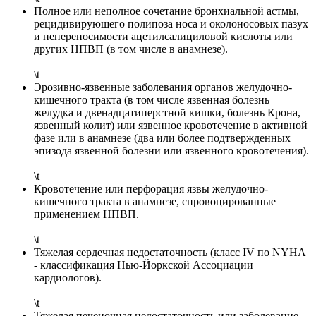
Полное или неполное сочетание бронхиальной acтмы,
рецидивирующего полипоза носа и околоносовых пазух
и непереносимости ацетилсалициловой кислоты или
других НПВП (в том числе в анамнезе).
\t
Эрозивно-язвенные заболевания органов желудочно-
кишечного тракта (в том числе язвенная болезнь
желудка и двенадцатиперстной кишки, болезнь Крона,
язвенный колит) или язвенное кровотечение в активной
фазе или в анамнезе (два или более подтвержденных
эпизода язвенной болезни или язвенного кровотечения).
\t
Кровотечение или перфорация язвы желудочно-
кишечного тракта в анамнезе, спровоцированные
применением НПВП.
\t
Тяжелая сердечная недостаточность (класс IV по NYHA
- классификация Нью-Йоркской Ассоциации
кардиологов).
\t
Тяжелая печеночная недостаточность или заболевание