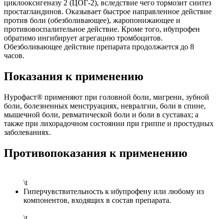
циклооксигеназу 2 (ЦОГ-2), вследствие чего тормозит синтез
простагландинов. Оказывает быстрое направленное действие
против боли (обезболивающее), жаропонижающее и
противовоспалительное действие. Кроме того, ибупрофен
обратимо ингибирует агрегацию тромбоцитов.
Обезболивающее действие препарата продолжается до 8
часов.
Показания к применению
Нурофаст® применяют при головной боли, мигрени, зубной
боли, болезненных менструациях, невралгии, боли в спине,
мышечной боли, ревматической боли и боли в суставах; а
также при лихорадочном состоянии при гриппе и простудных
заболеваниях.
Противопоказания к применению
\t
Гиперчувствительность к ибупрофену или любому из
компонентов, входящих в состав препарата.
\t