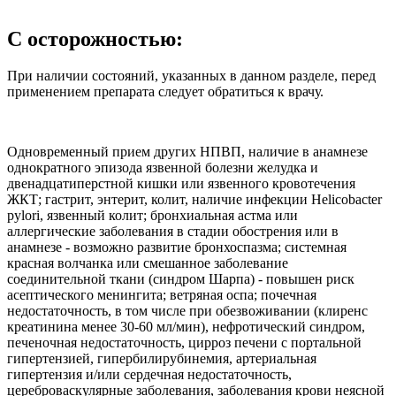
С осторожностью:
При наличии состояний, указанных в данном разделе, перед
применением препарата следует обратиться к врачу.
Одновременный прием других НПВП, наличие в анамнезе
однократного эпизода язвенной болезни желудка и
двенадцатиперстной кишки или язвенного кровотечения
ЖКТ; гастрит, энтерит, колит, наличие инфекции Helicobacter
pylori, язвенный колит; бронхиальная астма или
аллергические заболевания в стадии обострения или в
анамнезе - возможно развитие бронхоспазма; системная
красная волчанка или смешанное заболевание
соединительной ткани (синдром Шарпа) - повышен риск
асептического менингита; ветряная оспа; почечная
недостаточность, в том числе при обезвоживании (клиренс
креатинина менее 30-60 мл/мин), нефротический синдром,
печеночная недостаточность, цирроз печени с портальной
гипертензией, гипербилирубинемия, артериальная
гипертензия и/или сердечная недостаточность,
цереброваскулярные заболевания, заболевания крови неясной