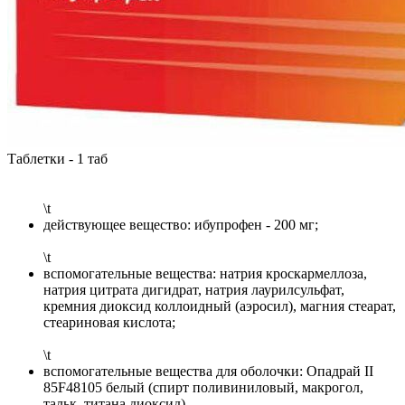
Таблетки - 1 таб
\t
действующее вещество: ибупрофен - 200 мг;
\t
вспомогательные вещества: натрия кроскармеллоза,
натрия цитрата дигидрат, натрия лаурилсульфат,
кремния диоксид коллоидный (аэросил), магния стеарат,
стеариновая кислота;
\t
вспомогательные вещества для оболочки: Опадрай II
85F48105 белый (спирт поливиниловый, макрогол,
тальк, титана диоксид).