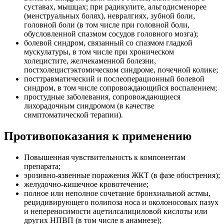
суставах, мышцах; при радикулите, альгодисменорее
(менструальных болях), невралгиях, зубной боли,
головной боли (в том числе при головной боли,
обусловленной спазмом сосудов головного мозга);
болевой синдром, связанный со спазмом гладкой
мускулатуры, в том числе при хроническом
холецистите, желчекаменной болезни,
постхолецистэктомическом синдроме, почечной колике;
посттравматический и послеоперационный болевой
синдром, в том числе сопровождающийся воспалением;
простудные заболевания, сопровождающиеся
лихорадочным синдромом (в качестве
симптоматической терапии).
Противопоказания к применению
Повышенная чувствительность к компонентам
препарата;
эрозивно-язвенные поражения ЖКТ (в фазе обострения);
желудочно-кишечное кровотечение;
полное или неполное сочетание бронхиальной астмы,
рецидивирующего полипоза носа и околоносовых пазух
и непереносимости ацетилсалициловой кислоты или
других НПВП (в том числе в анамнезе);