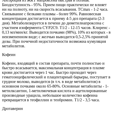
Абсорбция из ЖКТ напроксена быстрая и полная.
Биодоступность - 95%. Прием пищи практически не влияет
ни на полноту, ни на скорость всасывания. ТСmах - 1-2 часа.
Связывание с белками плазмы - более 99%. Равновесная
концентрация достигается к приему 4-5 доз препарата (2-3
дня). Метаболизируется в печени до диметилнапроксена с
участием изофермента CYP2C9. T1/2 - 12-15 часов. Клиренс -
0,13 мл/мин/кг. Выводится почками (98%), 10% из которых - в
неизмененном виде; с желчью выводится 0,5-2,5% принятой
дозы. При почечной недостаточности возможна кумуляция
метаболитов.
Кофеин
Кофеин, входящий в состав препарата, почти полностью и
быстро всасывается, максимальная концентрация в плазме
крови достигается через 1 час. Быстро проходит через
гематоэнцефалический и плацентарный барьеры, поступает в
грудное молоко, выводится (в т.ч. в виде метаболитов) в
основном почками около 65-80%. Основные метаболиты - 1-
метилксантин, 1-метилмочевая кислота и ацетилированные
производные урацила, небольшое количество кофеина
превращается в теофиллин и теобромин. T1/2 - 3,5 часа.
Дротаверин