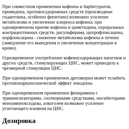
При совместном применении кофеина и барбитуратов,
примидона, противосудорожных средств (производные
гидантоина, особенно фенитоин) возможно усиление
метаболизма и увеличение клиренса кофеина; при
одновременном приеме кофеина и циметидина, пероральных
контрацептивных средств, дисульфирама, ципрофлоксацина,
норфлоксацина - снижение метаболизма кофеина в печени
(замедление его выведения и увеличение концентрации в
крови).
Одновременное употребление кофеинсодержащих напитков и
других средств, стимулирующих ЦНС, может приводить к
чрезмерной стимуляции ЦНС.
При одновременном применении дротаверин может ослабить
противопаркинсонический эффект леводопы.
При одновременном применении фенирамина с
транквилизаторами, снотворными средствами, ингибиторами
моноаминоксидазы, алкоголем возможно усиление
угнетающего влияния на ЦНС.
Дозировка