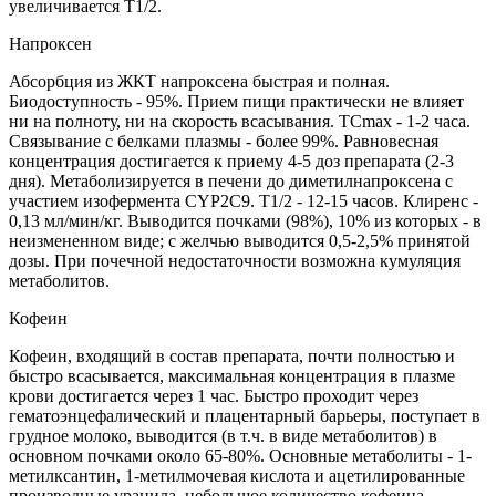
увеличивается Т1/2.
Напроксен
Абсорбция из ЖКТ напроксена быстрая и полная.
Биодоступность - 95%. Прием пищи практически не влияет
ни на полноту, ни на скорость всасывания. ТСmах - 1-2 часа.
Связывание с белками плазмы - более 99%. Равновесная
концентрация достигается к приему 4-5 доз препарата (2-3
дня). Метаболизируется в печени до диметилнапроксена с
участием изофермента CYP2C9. T1/2 - 12-15 часов. Клиренс -
0,13 мл/мин/кг. Выводится почками (98%), 10% из которых - в
неизмененном виде; с желчью выводится 0,5-2,5% принятой
дозы. При почечной недостаточности возможна кумуляция
метаболитов.
Кофеин
Кофеин, входящий в состав препарата, почти полностью и
быстро всасывается, максимальная концентрация в плазме
крови достигается через 1 час. Быстро проходит через
гематоэнцефалический и плацентарный барьеры, поступает в
грудное молоко, выводится (в т.ч. в виде метаболитов) в
основном почками около 65-80%. Основные метаболиты - 1-
метилксантин, 1-метилмочевая кислота и ацетилированные
производные урацила, небольшое количество кофеина