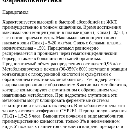
Парацетамол
Характеризуется высокой и быстрой абсорбцией из ЖКТ,
преимущественно в тонком кишечнике. Время достижения
максимальной концентрации в плазме крови (ТСmах) - 0,5-1,5
часа после приема внутрь. Максимальная концентрация в
плазме крови (Сmах) - 5-20 мкг/мл. Связь с белками плазмы
незначительная - 15%. Парацетамол равномерно
распределяется и проникает через гематоэнцефалический
барьер, а также в большинство тканей организма.
Предполагаемый объем распределения составляет 0,95 л/кг.
Метаболизируется в печени (90-95%): 80% вступает в реакции
конъюгации с глюкуроновой кислотой и сульфатами с
образованием неактивных метаболитов; 17% подвергается
гидроксилированию с образованием 8 активных метаболитов,
которые конъюгируют с глутатионом с образованием уже
неактивных метаболитов. При недостатке глутатиона эти
метаболиты могут блокировать ферментные системы
гепатоцитов и вызывать их некроз. В метаболизме препарата
также участвует изофермент CYP2E1. Период полувыведения
(Т1/2) - 1,5-2,5 часа. Выводится почками в виде метаболитов,
преимущественно конъюгатов, только 3% в неизмененном
виде. У пожилых пациентов снижается клиренс препарата и