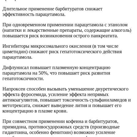
Длительное применение барбитуратов снижает
эффективность парацетамола.
При одновременном применении парацетамола с этанолом
(напитки и лекарственные препараты, содержащие алкоголь)
повышается риск возникновения острого панкреатита.
Ингибиторы микросомального окисления (в том числе
циметидин) снижают риск гепатотоксического действия
парацетамола.
Дифлунисал повышает плазменную концентрацию
парацетамола на 50%, что повышает риск развития
гепатотоксичности.
Напроксен способен вызывать уменьшение диуретического
эффекта фуросемида, усиление эффекта непрямых
антикоагулянтов, повышает токсичность сульфаниламидов и
метотрексата, снижает выведение лития и повышает его
концентрацию в плазме крови.
При совместном применении кофеина и барбитуратов,
примидона, противосудорожных средств (производные
гидантоина, особенно фенитоин) возможно усиление