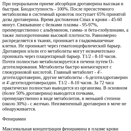
При пероральном приеме абсорбция дротаверина высокая и
быстрая. Биодоступность - 100%. После пресистемного
метаболизма в системный кровоток поступает 65% принятой
дозы дротаверина. Время достижения Сmах в крови - 45-60
минут. Связывание с белками плазмы - 95-97%,
преимущественно с альбумином, гамма- и бета-глобулинами, а
также липопротеинами высокой плотности. Равномерно
распределяется в тканях, проникает в гладкомышечные
клетки. Не проникает через гематоэнцефалический барьер.
Дротаверин и/или его метаболиты могут незначительно
проникать через плацентарный барьер. T1/2 - 8-10 часов.
Почти полностью метаболизируется в печени путем О-
дезэтилирования. Метаболиты быстро конъюгируют с
глюкуроновой кислотой. Главный метаболит - 4'-
дезэтилдротаверин, другие метаболиты - 6-дезэтилдротаверин
и 4'-дезэтилдротавералдин. T1/2 - 8-10 часов. За 72 часа
практически полностью выводится из организма. В основном
(более 50% дротаверина) выводится почками,
преимущественно в виде метаболитов, в меньшей степени
(около 30%) - с желчью. Неизмененный дротаверин в моче не
обнаруживается.
Фенирамин
Максимальная концентрация фенирамина в плазме крови