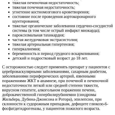
тяжелая печеночная недостаточность;
тяжелая почечная недостаточность;
угнетение костномозгового кроветворения;
состояние после проведения аортокоронарного
шунтирования;
тяжелые органические заболевания сердечно-сосудистой
системы (в том числе острый инфаркт миокарда);
пароксизмальная тахикардия;
частая желудочковая экстрасистолия;
тяжелая артериальная гипертензия;
гиперкалиемия;
беременность и период грудного вскармливания;
детский и подростковый возраст до 18 лет.
С осторожностью следует применять препарат у пациентов с
цереброваскулярными заболеваниями, сахарным диабетом,
заболеваниями периферических артерий, язвенными
поражениями ЖКТ в анамнезе, при почечной и печеночной
недостаточности легкой или средней степени тяжести,
вирусном гепатите, алкогольном поражении печени,
доброкачественной гипербилирубинемии (синдромы
Жильбера, Дубина-Джонсона и Ротора), эпилепсии, при
склонности к судорожным припадкам, дефиците глюкозо-6-
фосфатдегидрогеназы, у пациентов пожилого возраста.