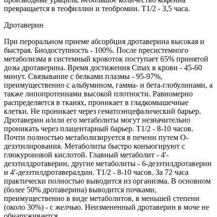
превращается в теофиллин и теобромин. T1/2 - 3,5 часа.
Дротаверин
При пероральном приеме абсорбция дротаверина высокая и
быстрая. Биодоступность - 100%. После пресистемного
метаболизма в системный кровоток поступает 65% принятой
дозы дротаверина. Время достижения Сmах в крови - 45-60
минут. Связывание с белками плазмы - 95-97%,
преимущественно с альбумином, гамма- и бета-глобулинами, а
также липопротеинами высокой плотности. Равномерно
распределяется в тканях, проникает в гладкомышечные
клетки. Не проникает через гематоэнцефалический барьер.
Дротаверин и/или его метаболиты могут незначительно
проникать через плацентарный барьер. T1/2 - 8-10 часов.
Почти полностью метаболизируется в печени путем О-
дезэтилирования. Метаболиты быстро конъюгируют с
глюкуроновой кислотой. Главный метаболит - 4'-
дезэтилдротаверин, другие метаболиты - 6-дезэтилдротаверин
и 4'-дезэтилдротавералдин. T1/2 - 8-10 часов. За 72 часа
практически полностью выводится из организма. В основном
(более 50% дротаверина) выводится почками,
преимущественно в виде метаболитов, в меньшей степени
(около 30%) - с желчью. Неизмененный дротаверин в моче не
обнаруживается.