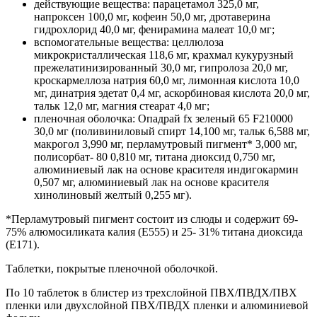
действующие вещества: парацетамол 325,0 мг,
напроксен 100,0 мг, кофеин 50,0 мг, дротаверина
гидрохлорид 40,0 мг, фенирамина малеат 10,0 мг;
вспомогательные вещества: целлюлоза
микрокристаллическая 118,6 мг, крахмал кукурузный
прежелатинизированный 30,0 мг, гипролоза 20,0 мг,
кроскармеллоза натрия 60,0 мг, лимонная кислота 10,0
мг, динатрия эдетат 0,4 мг, аскорбиновая кислота 20,0 мг,
тальк 12,0 мг, магния стеарат 4,0 мг;
пленочная оболочка: Опадрай fx зеленый 65 F210000
30,0 мг (поливиниловый спирт 14,100 мг, тальк 6,588 мг,
макрогол 3,990 мг, перламутровый пигмент* 3,000 мг,
полисорбат- 80 0,810 мг, титана диоксид 0,750 мг,
алюминиевый лак на основе красителя индигокармин
0,507 мг, алюминиевый лак на основе красителя
хинолиновый желтый 0,255 мг).
*Перламутровый пигмент состоит из слюды и содержит 69-
75% алюмосиликата калия (Е555) и 25- 31% титана диоксида
(Е171).
Таблетки, покрытые пленочной оболочкой.
По 10 таблеток в блистер из трехслойной ПВХ/ПВДХ/ПВХ
пленки или двухслойной ПВХ/ПВДХ пленки и алюминиевой