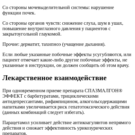
Со стороны мочевыделительной системы: нарушение
функции почек.
Со стороны органов чувств: снижение слуха, шум в ушах,
повышение внутриглазного давления у пациентов с
закрытоугольной глаукомой.
Прочие: дерматит, тахипноэ (учащение дыхания).
Если любые указанные побочные эффекты усугубляются, или
пациент отмечает какие-либо другие побочные эффекты, не
указанные в инструкции, он должен сообщить об этом врачу.
Лекарственное взаимодействие
При одновременном приеме препарата СПАЗМАЛГОН®
ЭФФЕКТ с барбитуратами, трициклическими
антидепрессантами, рифампицином, алкогольсодержащими
напитками увеличивается риск гепатотоксического действия
(данных комбинаций следует избегать).
Парацетамол усиливает действие антикоагулянтов непрямого
действия и снижает эффективность урикозурических
препаратов.