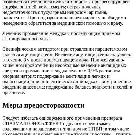
развивается печеночная недостаточность с прогрессирующей
энцефалопатией, кома, смерть; острая почечная
недостаточность с тубулярным некрозом; аритмия,
панкреатит. При подозрении на передозировку необходимо
немедленно обратиться за медицинской помощью к врачу.
Лечение: промывание желудка с последующим приемом
активированного угля.
Специфическим антидотом при отравлении парацетамолом
является ацетилцистеин. Введение ацетилцистеина актуально
в течение 8 ч после приема парацетамола. При желудочно-
кишечном кровотечении необходимо введение антацидных
средств и промывание желудка ледяным 0,9% раствором
хлорида натрия; поддержание вентиляции легких и
оксигенации; при эпилептических припадках - внутривенное
введение диазепама; поддержание баланса жидкости и солей в
организме.
Меры предосторожности
Следует избегать одновременного применения препарата
СПАЗМАЛГОН® ЭФФЕКТ с другими средствами,
содержащими парацетамол и/или другие НПВП, в том числе
со средствами для облегчения симптомов "простуды", гриппа