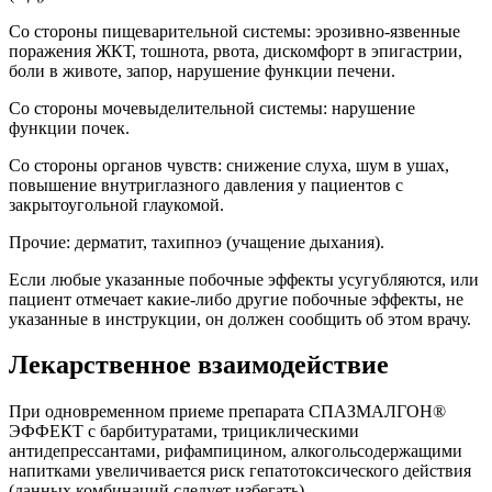
Со стороны пищеварительной системы: эрозивно-язвенные
поражения ЖКТ, тошнота, рвота, дискомфорт в эпигастрии,
боли в животе, запор, нарушение функции печени.
Со стороны мочевыделительной системы: нарушение
функции почек.
Со стороны органов чувств: снижение слуха, шум в ушах,
повышение внутриглазного давления у пациентов с
закрытоугольной глаукомой.
Прочие: дерматит, тахипноэ (учащение дыхания).
Если любые указанные побочные эффекты усугубляются, или
пациент отмечает какие-либо другие побочные эффекты, не
указанные в инструкции, он должен сообщить об этом врачу.
Лекарственное взаимодействие
При одновременном приеме препарата СПАЗМАЛГОН®
ЭФФЕКТ с барбитуратами, трициклическими
антидепрессантами, рифампицином, алкогольсодержащими
напитками увеличивается риск гепатотоксического действия
(данных комбинаций следует избегать).