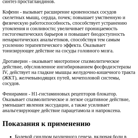
синтез простагландинов.
Кофеин - вызывает расширение кровеносных сосудов
скелетных мышц, сердца, почек; повышает умственную и
физическую работоспособность, способствует устранению
утомления и сонливости; увеличивает проницаемость
гистогематических барьеров и повышает биодоступность
ненаркотических анальгетиков, способствуя тем самым
усилению терапевтического эффекта. Оказывает
тонизирующее действие на сосуды головного мозга.
Дротаверин - оказывает миотропное спазмолитическое
действие, обусловленное ингибированием фосфодиэстеразы
IV, действует на гладкие мышцы желудочно-кишечного тракта
(ЖКТ), желчевыводящих путей, мочеполовой системы,
сосудов.
Фенирамин - Н1-гистаминовых рецепторов блокатор.
Оказывает спазмолитическое и легкое седативное действие,
уменьшает явления экссудации, а также усиливает
анальгезирующее действие парацетамола и напроксена.
Показания к применению
Болевой синдром различного генеза, включая боли в