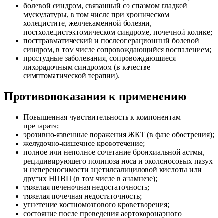
болевой синдром, связанный со спазмом гладкой
мускулатуры, в том числе при хроническом
холецистите, желчекаменной болезни,
постхолецистэктомическом синдроме, почечной колике;
посттравматический и послеоперационный болевой
синдром, в том числе сопровождающийся воспалением;
простудные заболевания, сопровождающиеся
лихорадочным синдромом (в качестве
симптоматической терапии).
Противопоказания к применению
Повышенная чувствительность к компонентам
препарата;
эрозивно-язвенные поражения ЖКТ (в фазе обострения);
желудочно-кишечное кровотечение;
полное или неполное сочетание бронхиальной астмы,
рецидивирующего полипоза носа и околоносовых пазух
и непереносимости ацетилсалициловой кислоты или
других НПВП (в том числе в анамнезе);
тяжелая печеночная недостаточность;
тяжелая почечная недостаточность;
угнетение костномозгового кроветворения;
состояние после проведения аортокоронарного