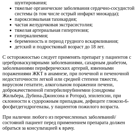
шунтирования;
тяжелые органические заболевания сердечно-сосудистой
системы (в том числе острый инфаркт миокарда);
пароксизмальная тахикардия;
частая желудочковая экстрасистолия;
тяжелая артериальная гипертензия;
гиперкалиемия;
беременность и период грудного вскармливания;
детский и подростковый возраст до 18 лет.
С осторожностью следует применять препарат у пациентов с
цереброваскулярными заболеваниями, сахарным диабетом,
заболеваниями периферических артерий, язвенными
поражениями ЖКТ в анамнезе, при почечной и печеночной
недостаточности легкой или средней степени тяжести,
вирусном гепатите, алкогольном поражении печени,
доброкачественной гипербилирубинемии (синдромы
Жильбера, Дубина-Джонсона и Ротора), эпилепсии, при
склонности к судорожным припадкам, дефиците глюкозо-6-
фосфатдегидрогеназы, у пациентов пожилого возраста.
При наличии любого из перечисленных заболеваний/
состояний пациент перед применением препарата должен
обраться за консультацией к врачу.