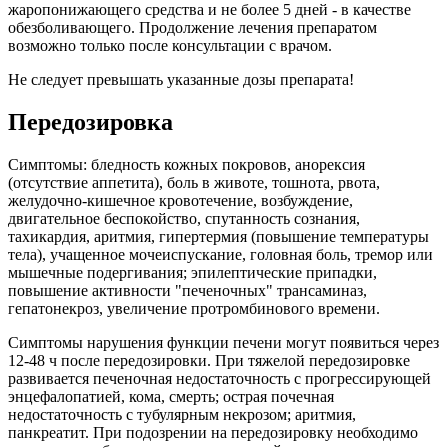
жаропонижающего средства и не более 5 дней - в качестве
обезболивающего. Продолжение лечения препаратом
возможно только после консультации с врачом.
Не следует превышать указанные дозы препарата!
Передозировка
Симптомы: бледность кожных покровов, анорексия
(отсутствие аппетита), боль в животе, тошнота, рвота,
желудочно-кишечное кровотечение, возбуждение,
двигательное беспокойство, спутанность сознания,
тахикардия, аритмия, гипертермия (повышение температуры
тела), учащенное мочеиспускание, головная боль, тремор или
мышечные подергивания; эпилептические припадки,
повышение активности "печеночных" трансаминаз,
гепатонекроз, увеличение протромбинового времени.
Симптомы нарушения функции печени могут появиться через
12-48 ч после передозировки. При тяжелой передозировке
развивается печеночная недостаточность с прогрессирующей
энцефалопатией, кома, смерть; острая почечная
недостаточность с тубулярным некрозом; аритмия,
панкреатит. При подозрении на передозировку необходимо