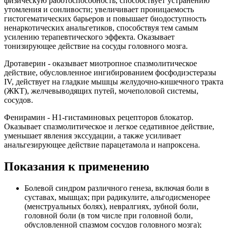
физическую работоспособность, способствует устранению
утомления и сонливости; увеличивает проницаемость
гистогематических барьеров и повышает биодоступность
ненаркотических анальгетиков, способствуя тем самым
усилению терапевтического эффекта. Оказывает
тонизирующее действие на сосуды головного мозга.
Дротаверин - оказывает миотропное спазмолитическое
действие, обусловленное ингибированием фосфодиэстеразы
IV, действует на гладкие мышцы желудочно-кишечного тракта
(ЖКТ), желчевыводящих путей, мочеполовой системы,
сосудов.
Фенирамин - Н1-гистаминовых рецепторов блокатор.
Оказывает спазмолитическое и легкое седативное действие,
уменьшает явления экссудации, а также усиливает
анальгезирующее действие парацетамола и напроксена.
Показания к применению
Болевой синдром различного генеза, включая боли в
суставах, мышцах; при радикулите, альгодисменорее
(менструальных болях), невралгиях, зубной боли,
головной боли (в том числе при головной боли,
обусловленной спазмом сосудов головного мозга);