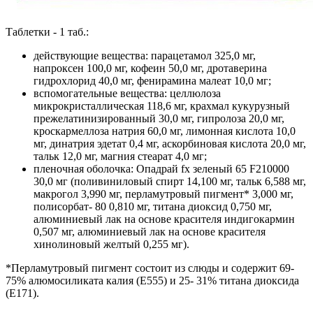
Таблетки - 1 таб.:
действующие вещества: парацетамол 325,0 мг,
напроксен 100,0 мг, кофеин 50,0 мг, дротаверина
гидрохлорид 40,0 мг, фенирамина малеат 10,0 мг;
вспомогательные вещества: целлюлоза
микрокристаллическая 118,6 мг, крахмал кукурузный
прежелатинизированный 30,0 мг, гипролоза 20,0 мг,
кроскармеллоза натрия 60,0 мг, лимонная кислота 10,0
мг, динатрия эдетат 0,4 мг, аскорбиновая кислота 20,0 мг,
тальк 12,0 мг, магния стеарат 4,0 мг;
пленочная оболочка: Опадрай fx зеленый 65 F210000
30,0 мг (поливиниловый спирт 14,100 мг, тальк 6,588 мг,
макрогол 3,990 мг, перламутровый пигмент* 3,000 мг,
полисорбат- 80 0,810 мг, титана диоксид 0,750 мг,
алюминиевый лак на основе красителя индигокармин
0,507 мг, алюминиевый лак на основе красителя
хинолиновый желтый 0,255 мг).
*Перламутровый пигмент состоит из слюды и содержит 69-
75% алюмосиликата калия (Е555) и 25- 31% титана диоксида
(Е171).