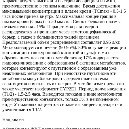
Характеризуется высокой и быстрой абсорбцией из ЖКТ,
преимущественно в тонком кишечнике. Время достижения
максимальной концентрации в плазме крови (ТСmах) - 0,5-1,5
часа после приема внутрь. Максимальная концентрация в
плазме крови (Сmах) - 5-20 мкг/мл. Связь с белками плазмы
незначительная - 15%. Парацетамол равномерно
распределяется и проникает через гематоэнцефалический
барьер, а также в большинство тканей организма.
Предполагаемый объем распределения составляет 0,95 л/кг.
Метаболизируется в печени (90-95%): 80% вступает в реакции
конъюгации с глюкуроновой кислотой и сульфатами с
образованием неактивных метаболитов; 17% подвергается
гидроксилированию с образованием 8 активных метаболитов,
которые конъюгируют с глутатионом с образованием уже
неактивных метаболитов. При недостатке глутатиона эти
метаболиты могут блокировать ферментные системы
гепатоцитов и вызывать их некроз. В метаболизме препарата
также участвует изофермент CYP2E1. Период полувыведения
(Т1/2) - 1,5-2,5 часа. Выводится почками в виде метаболитов,
преимущественно конъюгатов, только 3% в неизмененном
виде. У пожилых пациентов снижается клиренс препарата и
увеличивается Т1/2.
Напроксен