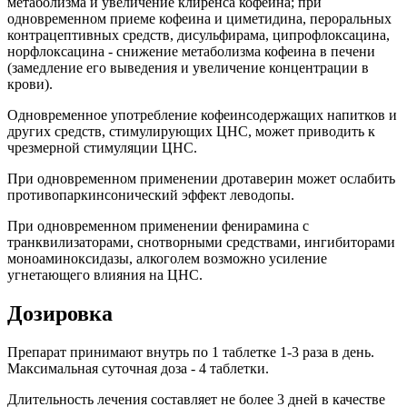
метаболизма и увеличение клиренса кофеина; при
одновременном приеме кофеина и циметидина, пероральных
контрацептивных средств, дисульфирама, ципрофлоксацина,
норфлоксацина - снижение метаболизма кофеина в печени
(замедление его выведения и увеличение концентрации в
крови).
Одновременное употребление кофеинсодержащих напитков и
других средств, стимулирующих ЦНС, может приводить к
чрезмерной стимуляции ЦНС.
При одновременном применении дротаверин может ослабить
противопаркинсонический эффект леводопы.
При одновременном применении фенирамина с
транквилизаторами, снотворными средствами, ингибиторами
моноаминоксидазы, алкоголем возможно усиление
угнетающего влияния на ЦНС.
Дозировка
Препарат принимают внутрь по 1 таблетке 1-3 раза в день.
Максимальная суточная доза - 4 таблетки.
Длительность лечения составляет не более 3 дней в качестве