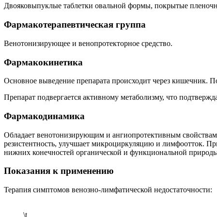
Двояковыпуклые таблетки овальной формы, покрытые пленочной
Фармакотерапевтическая группа
Венотонизирующее и венопротекторное средство.
Фармакокинетика
Основное выведение препарата происходит через кишечник. По
Препарат подвергается активному метаболизму, что подтвержд
Фармакодинамика
Обладает венотонизирующим и ангиопротективным свойствами.
резистентность, улучшает микроциркуляцию и лимфоотток. П
нижних конечностей органической и функциональной природы
Показания к применению
Терапия симптомов венозно-лимфатической недостаточности:
\t