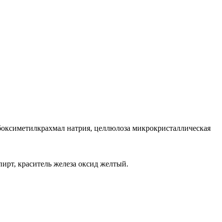
рбоксиметилкрахмал натрия, целлюлоза микрокристаллическая
пирт, краситель железа оксид желтый.