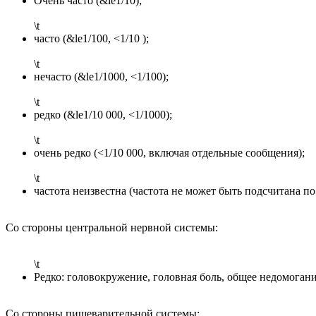
Очень часто (&le1/10);
\t
часто (&le1/100, <1/10 );
\t
нечасто (&le1/1000, <1/100);
\t
редко (&le1/10 000, <1/1000);
\t
очень редко (<1/10 000, включая отдельные сообщения);
\t
частота неизвестна (частота не может быть подсчитана п
Со стороны центральной нервной системы:
\t
Редко: головокружение, головная боль, общее недомогани
Со стороны пищеварительной системы: