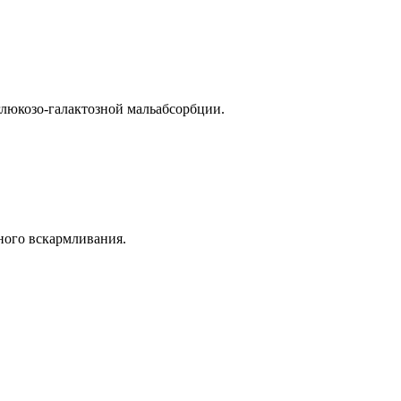
глюкозо-галактозной мальабсорбции.
дного вскармливания.