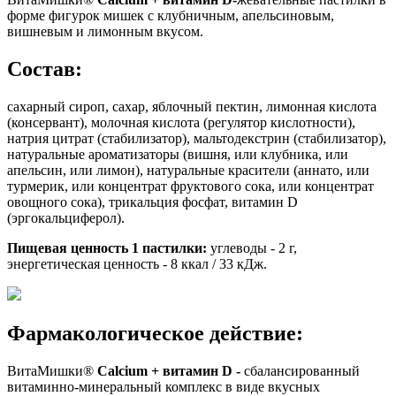
форме фигурок мишек с клубничным, апельсиновым,
вишневым и лимонным вкусом.
Состав:
сахарный сироп, сахар, яблочный пектин, лимонная кислота
(консервант), молочная кислота (регулятор кислотности),
натрия цитрат (стабилизатор), мальтодекстрин (стабилизатор),
натуральные ароматизаторы (вишня, или клубника, или
апельсин, или лимон), натуральные красители (аннато, или
турмерик, или концентрат фруктового сока, или концентрат
овощного сока), трикальция фосфат, витамин D
(эргокальциферол).
Пищевая ценность 1 пастилки:
углеводы - 2 г,
энергетическая ценность - 8 ккал / 33 кДж.
Фармакологическое действие:
ВитаМишки®
Calcium
+ витамин
D
-
сбалансированный
витаминно-минеральный комплекс в виде вкусных