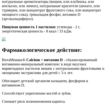
натуральные ароматизаторы (вишня, или клубника, или
апельсин, или лимон), натуральные красители (аннато, или
турмерик, или концентрат фруктового сока, или концентрат
овощного сока), трикальция фосфат, витамин D
(эргокальциферол).
Пищевая ценность 1 пастилки:
углеводы - 2 г,
энергетическая ценность - 8 ккал / 33 кДж.
Фармакологическое действие:
ВитаМишки®
Calcium
+ витамин
D
-
сбалансированный
витаминно-минеральный комплекс в виде вкусных
мармеладных пастилок мишек с натуральными фруктовыми и
овощными экстрактами для детей с 3-х лет.
Обогащает детский организм кальцием, фосфором и
витамином D.
Способствует укреплению костей и зубов.
Снижает риск возникновения кариеса.