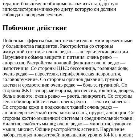
терапии больному необходимо назначить стандартную
гипохолестеринемическую диету, которую он должен
соблюдать во время лечения.
Побочное действие
Побочные эффекты бывают незначительными и временными
у большинства пациентов. Расстройства со стороны
иммунной системы: очень редко — аллергические реакции.
Нарушение обмена веществ и питания: очень редко —
анорексия. Растройства половой функции: очень редко —
импотенция. Со стороны ЦНС: бессонница, головная боль;
очень редко — парестезия, периферическая невропатия,
головокружение. Со стороны органов дыхания, грудной
клетки и средостения: очень редко — боль за грудиной. Со
стороны ЖКТ: запор, метеоризм, диспепсия, тошнота, диарея,
боль в животе; очень редко — рвота, панкреатит. Со стороны
гепатобилиарной системы: очень редко — гепатит, холестаз.
Со стороны кожи и подкожных тканей: очень редко —
ангионевротический отек, кожная сыпь, прурит, алопеция. Со
стороны костно-мышечной системы и соединительной ткани:
миалгия, слабость мышц; очень редко — миопатия, судороги
мышц, миозит. Общие расстройства: астения. Нарушение
лабораторных показателей: повышение уровня КФК в крови;