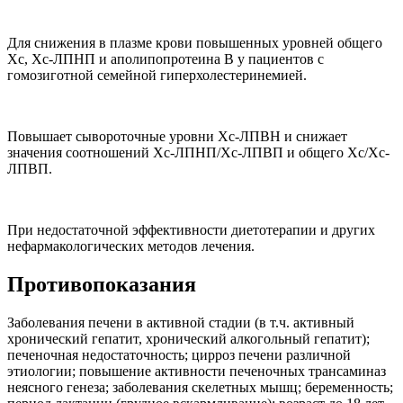
Для снижения в плазме крови повышенных уровней общего
Хс, Хс-ЛПНП и аполипопротеина В у пациентов с
гомозиготной семейной гиперхолестеринемией.
Повышает сывороточные уровни Хс-ЛПВН и снижает
значения соотношений Хс-ЛПНП/Хс-ЛПВП и общего Хс/Хс-
ЛПВП.
При недостаточной эффективности диетотерапии и других
нефармакологических методов лечения.
Противопоказания
Заболевания печени в активной стадии (в т.ч. активный
хронический гепатит, хронический алкогольный гепатит);
печеночная недостаточность; цирроз печени различной
этиологии; повышение активности печеночных трансаминаз
неясного генеза; заболевания скелетных мышц; беременность;