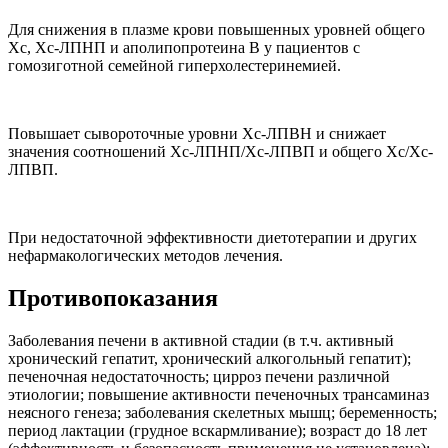
Для снижения в плазме крови повышенных уровней общего
Хс, Хс-ЛПНП и аполипопротеина В у пациентов с
гомозиготной семейной гиперхолестеринемией.
Повышает сывороточные уровни Хс-ЛПВН и снижает
значения соотношений Хс-ЛПНП/Хс-ЛПВП и общего Хс/Хс-
ЛПВП.
При недостаточной эффективности диетотерапии и других
нефармакологических методов лечения.
Противопоказания
Заболевания печени в активной стадии (в т.ч. активный
хронический гепатит, хронический алкогольный гепатит);
печеночная недостаточность; цирроз печени различной
этиологии; повышение активности печеночных трансаминаз
неясного генеза; заболевания скелетных мышц; беременность;
период лактации (грудное вскармливание); возраст до 18 лет