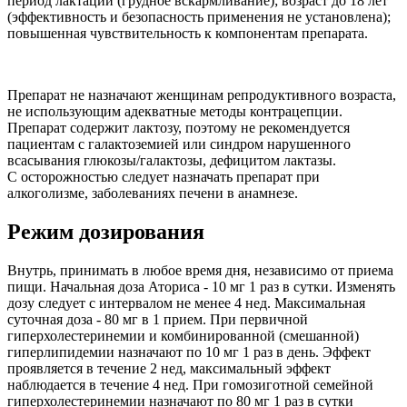
период лактации (грудное вскармливание); возраст до 18 лет
(эффективность и безопасность применения не установлена);
повышенная чувствительность к компонентам препарата.
Препарат не назначают женщинам репродуктивного возраста,
не использующим адекватные методы контрацепции.
Препарат содержит лактозу, поэтому не рекомендуется
пациентам с галактоземией или синдром нарушенного
всасывания глюкозы/галактозы, дефицитом лактазы.
С осторожностью следует назначать препарат при
алкоголизме, заболеваниях печени в анамнезе.
Режим дозирования
Внутрь, принимать в любое время дня, независимо от приема
пищи. Начальная доза Аториса - 10 мг 1 раз в сутки. Изменять
дозу следует с интервалом не менее 4 нед. Максимальная
суточная доза - 80 мг в 1 прием. При первичной
гиперхолестеринемии и комбинированной (смешанной)
гиперлипидемии назначают по 10 мг 1 раз в день. Эффект
проявляется в течение 2 нед, максимальный эффект
наблюдается в течение 4 нед. При гомозиготной семейной
гиперхолестеринемии назначают по 80 мг 1 раз в сутки