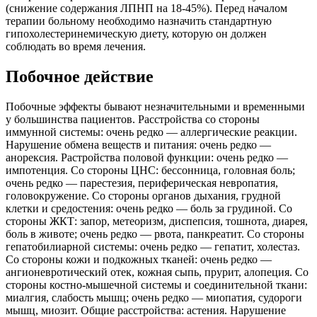
(снижение содержания ЛПНП на 18-45%). Перед началом
терапии больному необходимо назначить стандартную
гипохолестеринемическую диету, которую он должен
соблюдать во время лечения.
Побочное действие
Побочные эффекты бывают незначительными и временными
у большинства пациентов. Расстройства со стороны
иммунной системы: очень редко — аллергические реакции.
Нарушение обмена веществ и питания: очень редко —
анорексия. Растройства половой функции: очень редко —
импотенция. Со стороны ЦНС: бессонница, головная боль;
очень редко — парестезия, периферическая невропатия,
головокружение. Со стороны органов дыхания, грудной
клетки и средостения: очень редко — боль за грудиной. Со
стороны ЖКТ: запор, метеоризм, диспепсия, тошнота, диарея,
боль в животе; очень редко — рвота, панкреатит. Со стороны
гепатобилиарной системы: очень редко — гепатит, холестаз.
Со стороны кожи и подкожных тканей: очень редко —
ангионевротический отек, кожная сыпь, прурит, алопеция. Со
стороны костно-мышечной системы и соединительной ткани:
миалгия, слабость мышц; очень редко — миопатия, судороги
мышц, миозит. Общие расстройства: астения. Нарушение