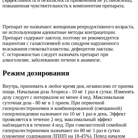
(эффективность и безопасность применения не установлена);
повышенная чувствительность к компонентам препарата.
Препарат не назначают женщинам репродуктивного возраста,
не использующим адекватные методы контрацепции.
Препарат содержит лактозу, поэтому не рекомендуется
пациентам с галактоземией или синдром нарушенного
всасывания глюкозы/галактозы, дефицитом лактазы.
С осторожностью следует назначать препарат при
алкоголизме, заболеваниях печени в анамнезе.
Режим дозирования
Внутрь, принимать в любое время дня, независимо от приема
пищи. Начальная доза Аториса - 10 мг 1 раз в сутки. Изменять
дозу следует с интервалом не менее 4 нед. Максимальная
суточная доза - 80 мг в 1 прием. При первичной
гиперхолестеринемии и комбинированной (смешанной)
гиперлипидемии назначают по 10 мг 1 раз в день. Эффект
проявляется в течение 2 нед, максимальный эффект
наблюдается в течение 4 нед. При гомозиготной семейной
гиперхолестеринемии назначают по 80 мг 1 раз в сутки
(снижение содержания ЛПНП на 18-45%). Перед началом