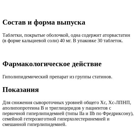
Состав и форма выпуска
Таблетки, покрытые оболочкой, одна содержит аторвастатин
(в форме кальциевой соли) 40 мг. В упаковке 30 таблеток.
Фармакологическое действие
Гиполипидемический препарат из группы статинов.
Показания
Для снижения сывороточных уровней общего Хс, Хс-ЛПНП,
аполипопротеина В и триглицеридов у пациентов с
первичной гиперлипидемией (типы IIа и IIb по Фредриксону),
семейной гетерозиготной гиперхолестеринемией и
смешанной гиперлипидемией.