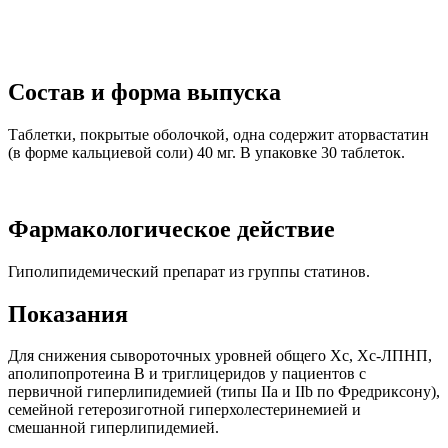
Состав и форма выпуска
Таблетки, покрытые оболочкой, одна содержит аторвастатин
(в форме кальциевой соли) 40 мг. В упаковке 30 таблеток.
Фармакологическое действие
Гиполипидемический препарат из группы статинов.
Показания
Для снижения сывороточных уровней общего Хс, Хс-ЛПНП,
аполипопротеина В и триглицеридов у пациентов с
первичной гиперлипидемией (типы IIа и IIb по Фредриксону),
семейной гетерозиготной гиперхолестеринемией и
смешанной гиперлипидемией.