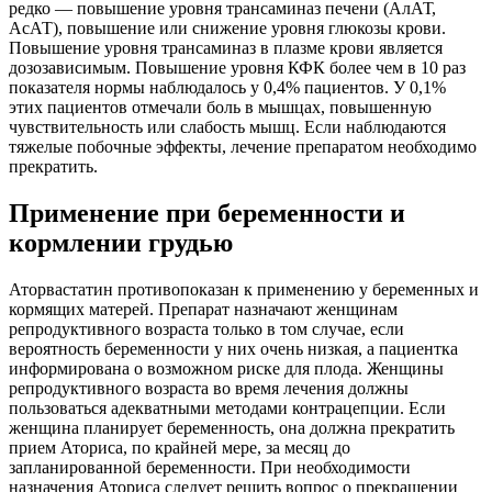
редко — повышение уровня трансаминаз печени (АлАТ,
АсАТ), повышение или снижение уровня глюкозы крови.
Повышение уровня трансаминаз в плазме крови является
дозозависимым. Повышение уровня КФК более чем в 10 раз
показателя нормы наблюдалось у 0,4% пациентов. У 0,1%
этих пациентов отмечали боль в мышцах, повышенную
чувствительность или слабость мышц. Если наблюдаются
тяжелые побочные эффекты, лечение препаратом необходимо
прекратить.
Применение при беременности и
кормлении грудью
Аторвастатин противопоказан к применению у беременных и
кормящих матерей. Препарат назначают женщинам
репродуктивного возраста только в том случае, если
вероятность беременности у них очень низкая, а пациентка
информирована о возможном риске для плода. Женщины
репродуктивного возраста во время лечения должны
пользоваться адекватными методами контрацепции. Если
женщина планирует беременность, она должна прекратить
прием Аториса, по крайней мере, за месяц до
запланированной беременности. При необходимости
назначения Аториса следует решить вопрос о прекращении