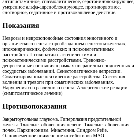
антигистаминное, спазмолитическое, серотонинблокирующее,
умеренное альфа-адреноблокирующее, противорвотное,
снотворное, седативное и противокашлевое действие.
Показания
Неврозы и неврозоподобные состояния эндогенного и
органического генеза с преобладанием сенестопатических,
ипохондрических, фобических и психовегетативных
расстройств. Психопатии с астеническими и
психоастеническими расстройствами. Тревожно-
депрессивные состояния в рамках пограничных эндогенных и
сосудистых заболеваний. Сенестопатические депрессии.
Соматизированные психические расстройства. Состояния
волнения и тревоги при соматических заболеваниях.
Нарушения сна различного генеза. Аллергические реакции
(симптоматическое лечение).
Противопоказания
Закрытоугольная глаукома. Гиперплазия предстательной
железы. Тяжелые заболевания печени. Тяжелые заболевания
почек. Паркинсонизм. Миастения. Синдром Рейе.
Одновременное применение ингибиторов МАО.