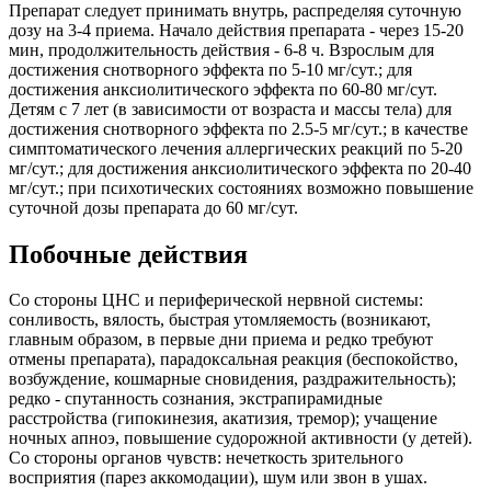
Препарат следует принимать внутрь, распределяя суточную
дозу на 3-4 приема. Начало действия препарата - через 15-20
мин, продолжительность действия - 6-8 ч. Взрослым для
достижения снотворного эффекта по 5-10 мг/сут.; для
достижения анксиолитического эффекта по 60-80 мг/сут.
Детям с 7 лет (в зависимости от возраста и массы тела) для
достижения снотворного эффекта по 2.5-5 мг/сут.; в качестве
симптоматического лечения аллергических реакций по 5-20
мг/сут.; для достижения анксиолитического эффекта по 20-40
мг/сут.; при психотических состояниях возможно повышение
суточной дозы препарата до 60 мг/сут.
Побочные действия
Со стороны ЦНС и периферической нервной системы:
сонливость, вялость, быстрая утомляемость (возникают,
главным образом, в первые дни приема и редко требуют
отмены препарата), парадоксальная реакция (беспокойство,
возбуждение, кошмарные сновидения, раздражительность);
редко - спутанность сознания, экстрапирамидные
расстройства (гипокинезия, акатизия, тремор); учащение
ночных апноэ, повышение судорожной активности (у детей).
Со стороны органов чувств: нечеткость зрительного
восприятия (парез аккомодации), шум или звон в ушах.