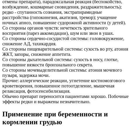
отмены препарата), парадоксальная реакция (беспокойство,
возбуждение, кошмарные сновидения, раздражительность);
редко - спутанность сознания, экстрапирамидные
расстройства (гипокинезия, акатизия, тремор); учащение
ночных апноэ, повышение судорожной активности (у детей).
Со стороны органов чувств: нечеткость зрительного
восприятия (парез аккомодации), шум или звон в ушах.
Со стороны сердечно-сосудистой системы: головокружение,
снижение АД, тахикардия.
Со стороны пищеварительной системы: сухость во рту, атония
ЖКТ, запоры, снижение аппетита.
Со стороны дыхательной системы: сухость в носу, глотке,
повышение вязкости бронхиального секрета.
Со стороны мочевыделительной системы: атония мочевого
пузыря, задержка мочи.
Прочие: аллергические реакции, угнетение костномозгового
кроветворения, повышенное потоотделение, мышечная
релаксация, фотосенсибилизация.
Обычно препарат переносится пациентами хорошо. Побочные
эффекты редки и выражены незначительно.
Применение при беременности и
кормлении грудью