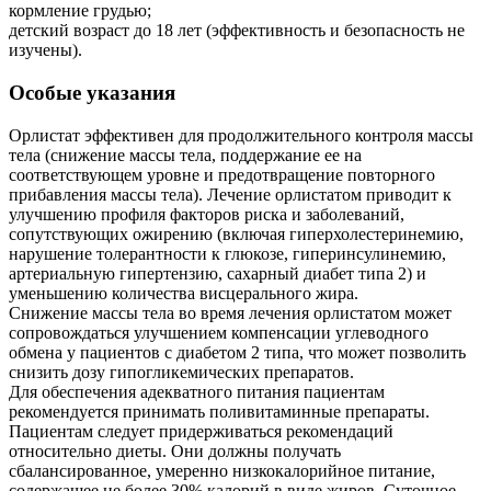
кормление грудью;
детский возраст до 18 лет (эффективность и безопасность не
изучены).
Особые указания
Орлистат эффективен для продолжительного контроля массы
тела (снижение массы тела, поддержание ее на
соответствующем уровне и предотвращение повторного
прибавления массы тела). Лечение орлистатом приводит к
улучшению профиля факторов риска и заболеваний,
сопутствующих ожирению (включая гиперхолестеринемию,
нарушение толерантности к глюкозе, гиперинсулинемию,
артериальную гипертензию, сахарный диабет типа 2) и
уменьшению количества висцерального жира.
Снижение массы тела во время лечения орлистатом может
сопровождаться улучшением компенсации углеводного
обмена у пациентов с диабетом 2 типа, что может позволить
снизить дозу гипогликемических препаратов.
Для обеспечения адекватного питания пациентам
рекомендуется принимать поливитаминные препараты.
Пациентам следует придерживаться рекомендаций
относительно диеты. Они должны получать
сбалансированное, умеренно низкокалорийное питание,
содержащее не более 30% калорий в виде жиров. Суточное