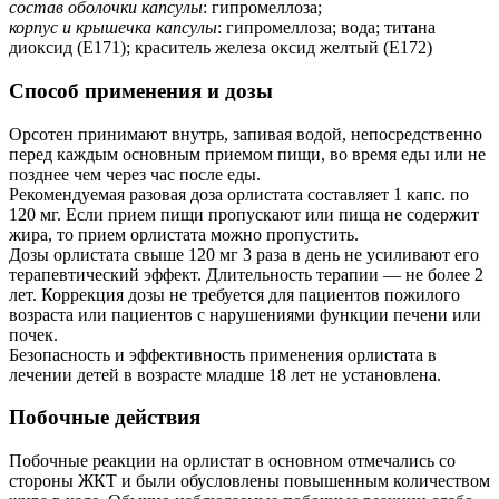
состав оболочки капсулы
: гипромеллоза;
корпус и крышечка капсулы
: гипромеллоза; вода; титана
диоксид (Е171); краситель железа оксид желтый (Е172)
Способ применения и дозы
Орсотен принимают внутрь, запивая водой, непосредственно
перед каждым основным приемом пищи, во время еды или не
позднее чем через час после еды.
Рекомендуемая разовая доза орлистата составляет 1 капс. по
120 мг. Если прием пищи пропускают или пища не содержит
жира, то прием орлистата можно пропустить.
Дозы орлистата свыше 120 мг 3 раза в день не усиливают его
терапевтический эффект. Длительность терапии — не более 2
лет. Коррекция дозы не требуется для пациентов пожилого
возраста или пациентов с нарушениями функции печени или
почек.
Безопасность и эффективность применения орлистата в
лечении детей в возрасте младше 18 лет не установлена.
Побочные действия
Побочные реакции на орлистат в основном отмечались со
стороны ЖКТ и были обусловлены повышенным количеством