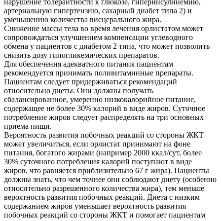
нарушение толерантности к глюкозе, гиперинсулинемию,
артериальную гипертензию, сахарный диабет типа 2) и
уменьшению количества висцерального жира.
Снижение массы тела во время лечения орлистатом может
сопровождаться улучшением компенсации углеводного
обмена у пациентов с диабетом 2 типа, что может позволить
снизить дозу гипогликемических препаратов.
Для обеспечения адекватного питания пациентам
рекомендуется принимать поливитаминные препараты.
Пациентам следует придерживаться рекомендаций
относительно диеты. Они должны получать
сбалансированное, умеренно низкокалорийное питание,
содержащее не более 30% калорий в виде жиров. Суточное
потребление жиров следует распределять на три основных
приема пищи.
Вероятность развития побочных реакций со стороны ЖКТ
может увеличиться, если орлистат принимают на фоне
питания, богатого жирами (например 2000 ккал/сут, более
30% суточного потребления калорий поступают в виде
жиров, что равняется приблизительно 67 г жира). Пациенты
должны знать, что чем точнее они соблюдают диету (особенно
относительно разрешенного количества жира), тем меньше
вероятность развития побочных реакций. Диета с низким
содержанием жиров уменьшает вероятность развития
побочных реакций со стороны ЖКТ и помогает пациентам