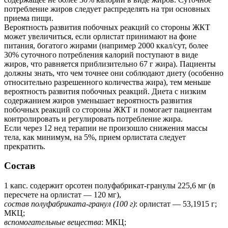
потребление жиров следует распределять на три основных
приема пищи.
Вероятность развития побочных реакций со стороны ЖКТ
может увеличиться, если орлистат принимают на фоне
питания, богатого жирами (например 2000 ккал/сут, более
30% суточного потребления калорий поступают в виде
жиров, что равняется приблизительно 67 г жира). Пациенты
должны знать, что чем точнее они соблюдают диету (особенно
относительно разрешенного количества жира), тем меньше
вероятность развития побочных реакций. Диета с низким
содержанием жиров уменьшает вероятность развития
побочных реакций со стороны ЖКТ и помогает пациентам
контролировать и регулировать потребление жира.
Если через 12 нед терапии не произошло снижения массы
тела, как минимум, на 5%, прием орлистата следует
прекратить.
Состав
1 капс. содержит орсотен полуфабрикат-гранулы 225,6 мг (в
пересчете на орлистат — 120 мг),
состав полуфабриката-гранул (100 г)
: орлистат — 53,1915 г;
МКЦ;
вспомогательные вещества
: МКЦ;