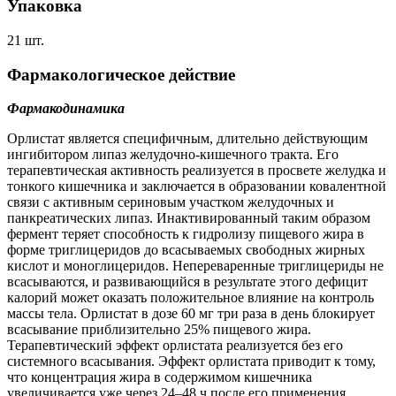
Упаковка
21 шт.
Фармакологическое действие
Фармакодинамика
Орлистат является специфичным, длительно действующим
ингибитором липаз желудочно-кишечного тракта. Его
терапевтическая активность реализуется в просвете желудка и
тонкого кишечника и заключается в образовании ковалентной
связи с активным сериновым участком желудочных и
панкреатических липаз. Инактивированный таким образом
фермент теряет способность к гидролизу пищевого жира в
форме триглицеридов до всасываемых свободных жирных
кислот и моноглицеридов. Непереваренные триглицериды не
всасываются, и развивающийся в результате этого дефицит
калорий может оказать положительное влияние на контроль
массы тела. Орлистат в дозе 60 мг три раза в день блокирует
всасывание приблизительно 25% пищевого жира.
Терапевтический эффект орлистата реализуется без его
системного всасывания. Эффект орлистата приводит к тому,
что концентрация жира в содержимом кишечника
увеличивается уже через 24–48 ч после его применения