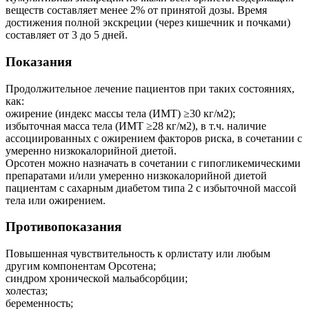
веществ составляет менее 2% от принятой дозы. Время
достижения полной экскреции (через кишечник и почками)
составляет от 3 до 5 дней.
Показания
Продолжительное лечение пациентов при таких состояниях,
как:
ожирение (индекс массы тела (ИМТ) ≥30 кг/м2);
избыточная масса тела (ИМТ ≥28 кг/м2), в т.ч. наличие
ассоциированных с ожирением факторов риска, в сочетании с
умеренно низкокалорийной диетой.
Орсотен можно назначать в сочетании с гипогликемическими
препаратами и/или умеренно низкокалорийной диетой
пациентам с сахарным диабетом типа 2 с избыточной массой
тела или ожирением.
Противопоказания
Повышенная чувствительность к орлистату или любым
другим компонентам Орсотена;
синдром хронической мальабсорбции;
холестаз;
беременность;