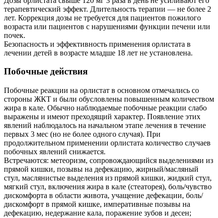
Дозы орлистата свыше 120 мг 3 раза в день не усиливают его
терапевтический эффект. Длительность терапии — не более 2
лет. Коррекция дозы не требуется для пациентов пожилого
возраста или пациентов с нарушениями функции печени или
почек.
Безопасность и эффективность применения орлистата в
лечении детей в возрасте младше 18 лет не установлена.
Побочные действия
Побочные реакции на орлистат в основном отмечались со
стороны ЖКТ и были обусловлены повышенным количеством
жира в кале. Обычно наблюдаемые побочные реакции слабо
выражены и имеют преходящий характер. Появление этих
явлений наблюдалось на начальном этапе лечения в течение
первых 3 мес (но не более одного случая). При
продолжительном применении орлистата количество случаев
побочных явлений снижается.
Встречаются: метеоризм, сопровождающийся выделениями из
прямой кишки, позывы на дефекацию, жирный/масляный
стул, маслянистые выделения из прямой кишки, жидкий стул,
мягкий стул, включения жира в кале (стеаторея), боль/чувство
дискомфорта в области живота, учащение дефекации, боль/
дискомфорт в прямой кишке, императивные позывы на
дефекацию, недержание кала, поражение зубов и десен;