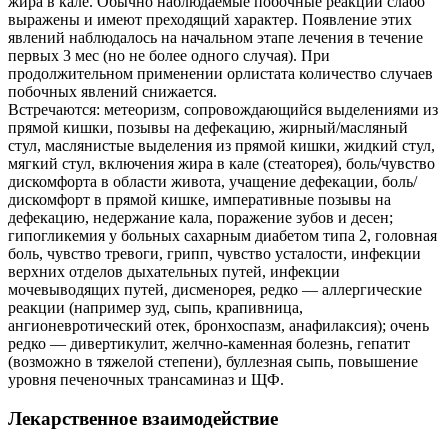
жира в кале. Обычно наблюдаемые побочные реакции слабо
выражены и имеют преходящий характер. Появление этих
явлений наблюдалось на начальном этапе лечения в течение
первых 3 мес (но не более одного случая). При
продолжительном применении орлистата количество случаев
побочных явлений снижается.
Встречаются: метеоризм, сопровождающийся выделениями из
прямой кишки, позывы на дефекацию, жирный/масляный
стул, маслянистые выделения из прямой кишки, жидкий стул,
мягкий стул, включения жира в кале (стеаторея), боль/чувство
дискомфорта в области живота, учащение дефекации, боль/
дискомфорт в прямой кишке, императивные позывы на
дефекацию, недержание кала, поражение зубов и десен;
гипогликемия у больных сахарным диабетом типа 2, головная
боль, чувство тревоги, грипп, чувство усталости, инфекции
верхних отделов дыхательных путей, инфекции
мочевыводящих путей, дисменорея, редко — аллергические
реакции (например зуд, сыпь, крапивница,
ангионевротический отек, бронхоспазм, анафилаксия); очень
редко — дивертикулит, желчно-каменная болезнь, гепатит
(возможно в тяжелой степени), буллезная сыпь, повышение
уровня печеночных трансаминаз и ЩФ.
Лекарственное взаимодействие