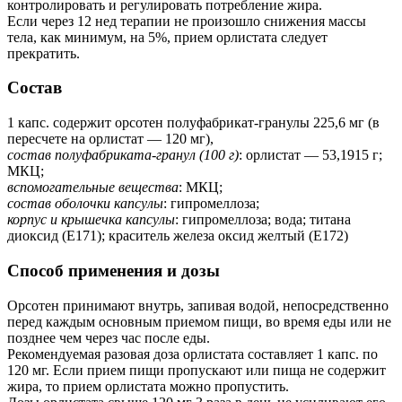
контролировать и регулировать потребление жира.
Если через 12 нед терапии не произошло снижения массы
тела, как минимум, на 5%, прием орлистата следует
прекратить.
Состав
1 капс. содержит орсотен полуфабрикат-гранулы 225,6 мг (в
пересчете на орлистат — 120 мг),
состав полуфабриката-гранул (100 г)
: орлистат — 53,1915 г;
МКЦ;
вспомогательные вещества
: МКЦ;
состав оболочки капсулы
: гипромеллоза;
корпус и крышечка капсулы
: гипромеллоза; вода; титана
диоксид (Е171); краситель железа оксид желтый (Е172)
Способ применения и дозы
Орсотен принимают внутрь, запивая водой, непосредственно
перед каждым основным приемом пищи, во время еды или не
позднее чем через час после еды.
Рекомендуемая разовая доза орлистата составляет 1 капс. по
120 мг. Если прием пищи пропускают или пища не содержит
жира, то прием орлистата можно пропустить.