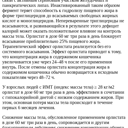
связи с активным сериновым участком желудочных и
панкреатических липаз. Инактивированный таким образом
фермент теряет способность к гидролизу пищевого жира в
форме триглицеридов до всасываемых свободных жирных
кислот и моноглицеридов. Непереваренные триглицериды не
всасываются, и развивающийся в результате этого дефицит
калорий может оказать положительное влияние на контроль
массы тела. Орлистат в дозе 60 мг три раза в день блокирует
всасывание приблизительно 25% пищевого жира.
Терапевтический эффект орлистата реализуется без его
системного всасывания. Эффект орлистата приводит к тому,
что концентрация жира в содержимом кишечника
увеличивается уже через 24–48 ч после его применения
внутрь. После отмены орлистата концентрация жира в
содержимом кишечника обычно возвращается к исходным
показателям через 48–72 ч.
У взрослых людей с ИМТ (индекс массы тела) ≥ 28 кг/м2
орлистат в дозе 60 мг три раза в день эффективен в сочетании
с гипокалорийной диетой с низким содержанием жиров. При
этом, основная потеря массы тела происходит в течение
первых 6 месяцев лечения.
Снижение массы тела, обусловленное применением орлистата
в дозе 60 мг три раза в день, сопровождается и другим
благоприятным действием: снижением концентрации общего