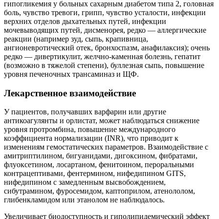
гипогликемия у больных сахарным диабетом типа 2, головная
боль, чувство тревоги, грипп, чувство усталости, инфекции
верхних отделов дыхательных путей, инфекции
мочевыводящих путей, дисменорея, редко — аллергические
реакции (например зуд, сыпь, крапивница,
ангионевротический отек, бронхоспазм, анафилаксия); очень
редко — дивертикулит, желчно-каменная болезнь, гепатит
(возможно в тяжелой степени), буллезная сыпь, повышение
уровня печеночных трансаминаз и ЩФ.
Лекарственное взаимодействие
У пациентов, получавших варфарин или другие
антикоагулянты и орлистат, может наблюдаться снижение
уровня протромбина, повышение международного
коэффициента нормализации (INR), что приводит к
изменениям гемостатических параметров. Взаимодействие с
амитриптилином, бигуанидами, дигоксином, фибратами,
флуоксетином, лосартаном, фенитоином, пероральными
контрацептивами, фентермином, нифедипином GITS,
нифедипином с замедленным высвобождением,
сибутрамином, фуросемидом, каптоприлом, атенололом,
глибенкламидом или этанолом не наблюдалось.
Увеличивает биодоступность и гиполипидемический эффект