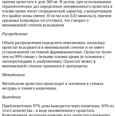
приема орлистата в дозе 360 мг. В целом, при использовании
терапевтических доз определение неизмененного орлистата в
плазме крови носит спорадический характер, а концентрация
его крайне низка (менее 10 нг/мл или 0,02 мкмоль/л), причем
признаки кумуляции отсутствуют, что говорит о
минимальной степени всасывания.
Распределение
Объем распределения определить невозможно, поскольку
орлистат всасывается в минимальной степени и не имеет
установленной системной фармакокинетики. Орлистат более
чем на 99% связан с белками плазмы крови (в основном с
липопротеидами и альбуминами). Орлистат может в
минимальной степени проникать в эритроциты.
Метаболизм
Метаболизм орлистата происходит в основном в стенках
желудка и тонкого кишечника.
Выведение
Приблизительно 97% дозы выводится через кишечник, 83% из
этого количества - в виде неизмененного орлистата.
Кумулятивная экскреция почками всех орлистатсодержащих