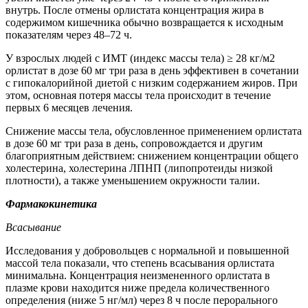
внутрь. После отмены орлистата концентрация жира в
содержимом кишечника обычно возвращается к исходным
показателям через 48–72 ч.
У взрослых людей с ИМТ (индекс массы тела) ≥ 28 кг/м2
орлистат в дозе 60 мг три раза в день эффективен в сочетании
с гипокалорийной диетой с низким содержанием жиров. При
этом, основная потеря массы тела происходит в течение
первых 6 месяцев лечения.
Снижение массы тела, обусловленное применением орлистата
в дозе 60 мг три раза в день, сопровождается и другим
благоприятным действием: снижением концентрации общего
холестерина, холестерина ЛПНП (липопротеиды низкой
плотности), а также уменьшением окружности талии.
Фармакокинетика
Всасывание
Исследования у добровольцев с нормальной и повышенной
массой тела показали, что степень всасывания орлистата
минимальна. Концентрация неизмененного орлистата в
плазме крови находится ниже предела количественного
определения (ниже 5 нг/мл) через 8 ч после перорального