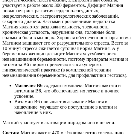
участвует в работе около 300 ферментов. Дефицит Магния
повышает риск развития сердечно-сосудистых,
неврологических, гастроэнтерологических заболеваний,
сахарного диабета. Частыми проявлениями недостатка
Магния являются: раздражительность, тревожность,
хроническая усталость, нарушения сна, головные боли,
спазмы и боли в мышцах. Хорошая обеспеченность организма
Магнием защищает его от разрушительного стресса. Всего за
10 минут стресса сжигается суточная норма Магния. А у
беременных женщин дефицит Магния усугубляет риск
невынашивания беременности, поэтому препараты магния и
витамина В6 широко применяются в акушерско-
гинекологической практике (в комплексной терапии
невынашивания беременности, для профилактики гестозов).
Магнелис B6
содержит комплекс Магния лактата и
витамина В6, что обеспечивает их легкое и полное
усвоение.
Витамин В6 повышает всасывание Магния в
кишечнике, улучшает его поступление в клетки и
накопление в них.
Магний участвует в активации пиридоксина в печени.
Состав:
Магния лактат 470 мг (эквивалентно содержанию