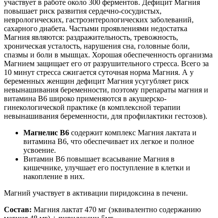
участвует в работе около 300 ферментов. Дефицит Магния
повышает риск развития сердечно-сосудистых,
неврологических, гастроэнтерологических заболеваний,
сахарного диабета. Частыми проявлениями недостатка
Магния являются: раздражительность, тревожность,
хроническая усталость, нарушения сна, головные боли,
спазмы и боли в мышцах. Хорошая обеспеченность организма
Магнием защищает его от разрушительного стресса. Всего за
10 минут стресса сжигается суточная норма Магния. А у
беременных женщин дефицит Магния усугубляет риск
невынашивания беременности, поэтому препараты магния и
витамина В6 широко применяются в акушерско-
гинекологической практике (в комплексной терапии
невынашивания беременности, для профилактики гестозов).
Магнелис B6
содержит комплекс Магния лактата и
витамина В6, что обеспечивает их легкое и полное
усвоение.
Витамин В6 повышает всасывание Магния в
кишечнике, улучшает его поступление в клетки и
накопление в них.
Магний участвует в активации пиридоксина в печени.
Состав:
Магния лактат 470 мг (эквивалентно содержанию