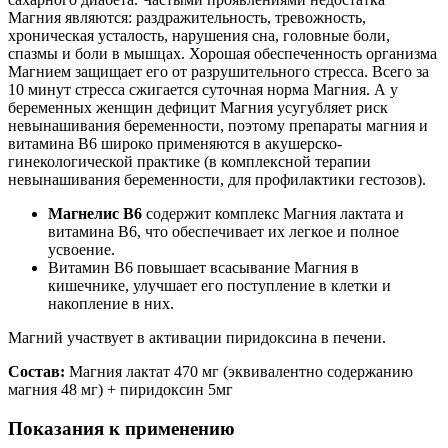
Магния являются: раздражительность, тревожность,
хроническая усталость, нарушения сна, головные боли,
спазмы и боли в мышцах. Хорошая обеспеченность организма
Магнием защищает его от разрушительного стресса. Всего за
10 минут стресса сжигается суточная норма Магния. А у
беременных женщин дефицит Магния усугубляет риск
невынашивания беременности, поэтому препараты магния и
витамина В6 широко применяются в акушерско-
гинекологической практике (в комплексной терапии
невынашивания беременности, для профилактики гестозов).
Магнелис B6
содержит комплекс Магния лактата и
витамина В6, что обеспечивает их легкое и полное
усвоение.
Витамин В6 повышает всасывание Магния в
кишечнике, улучшает его поступление в клетки и
накопление в них.
Магний участвует в активации пиридоксина в печени.
Состав:
Магния лактат 470 мг (эквивалентно содержанию
магния 48 мг) + пиридоксин 5мг
Показания к применению