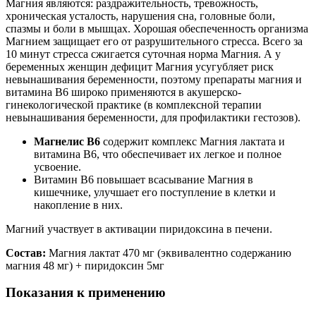
Магния являются: раздражительность, тревожность,
хроническая усталость, нарушения сна, головные боли,
спазмы и боли в мышцах. Хорошая обеспеченность организма
Магнием защищает его от разрушительного стресса. Всего за
10 минут стресса сжигается суточная норма Магния. А у
беременных женщин дефицит Магния усугубляет риск
невынашивания беременности, поэтому препараты магния и
витамина В6 широко применяются в акушерско-
гинекологической практике (в комплексной терапии
невынашивания беременности, для профилактики гестозов).
Магнелис B6
содержит комплекс Магния лактата и
витамина В6, что обеспечивает их легкое и полное
усвоение.
Витамин В6 повышает всасывание Магния в
кишечнике, улучшает его поступление в клетки и
накопление в них.
Магний участвует в активации пиридоксина в печени.
Состав:
Магния лактат 470 мг (эквивалентно содержанию
магния 48 мг) + пиридоксин 5мг
Показания к применению