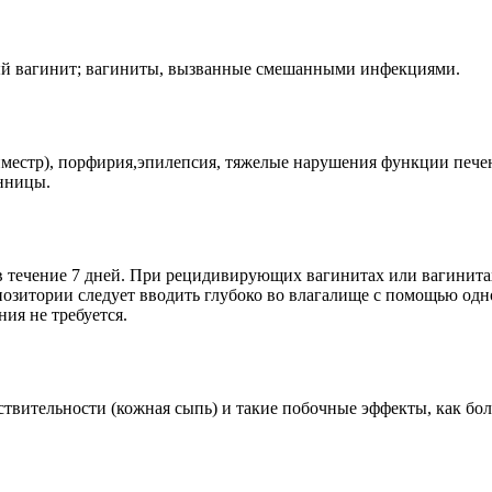
ый вагинит; вагиниты, вызванные смешанными инфекциями.
иместр), порфирия,эпилепсия, тяжелые нарушения функции печени
енницы.
в течение 7 дней. При рецидивирующих вагинитах или вагинита
позитории следует вводить глубоко во влагалище с помощью одн
ия не требуется.
вительности (кожная сыпь) и такие побочные эффекты, как боли