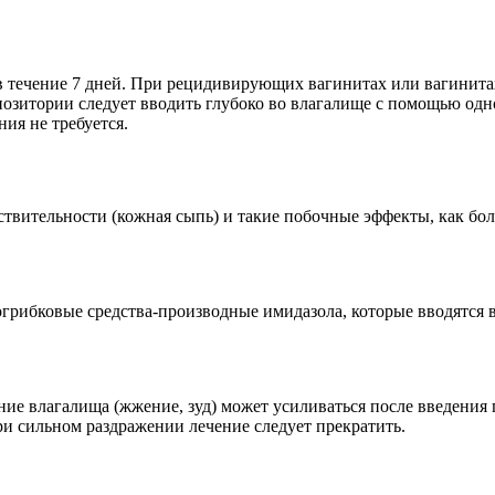
в течение 7 дней. При рецидивирующих вагинитах или вагинита
позитории следует вводить глубоко во влагалище с помощью одн
ия не требуется.
вительности (кожная сыпь) и такие побочные эффекты, как боли
вогрибковые средства-производные имидазола, которые вводятся
ние влагалища (жжение, зуд) может усиливаться после введения 
и сильном раздражении лечение следует прекратить.