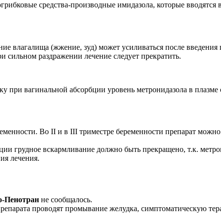
вогрибковые средства-производные имидазола, которые вводятся
ние влагалища (жжение, зуд) может усиливаться после введения 
и сильном раздражении лечение следует прекратить.
у при вагинальной абсорбции уровень метронидазола в плазме 
еменности. Во II и в III триместре беременности препарат можн
ции грудное вскармливание должно быть прекращено, т.к. метро
ия лечения.
о-Пенотран
не сообщалось.
препарата проводят промывание желудка, симптоматическую тер