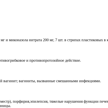
г и миконазола нитрата 200 мг, 7 шт. в стрипах пластиковых в
отивогрибковое и противопротозойное действие.
ый вагинит; вагиниты, вызванные смешанными инфекциями.
иместр), порфирия,эпилепсия, тяжелые нарушения функции печени
енницы.