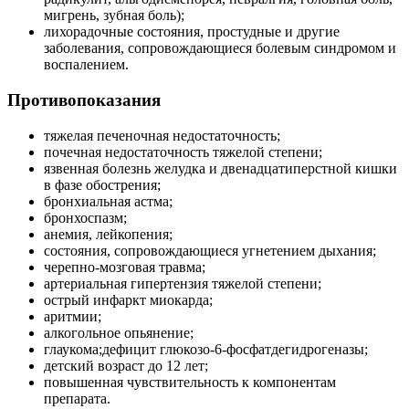
мигрень, зубная боль);
лихорадочные состояния, простудные и другие
заболевания, сопровождающиеся болевым синдромом и
воспалением.
Противопоказания
тяжелая печеночная недостаточность;
почечная недостаточность тяжелой степени;
язвенная болезнь желудка и двенадцатиперстной кишки
в фазе обострения;
бронхиальная астма;
бронхоспазм;
анемия, лейкопения;
состояния, сопровождающиеся угнетением дыхания;
черепно-мозговая травма;
артериальная гипертензия тяжелой степени;
острый инфаркт миокарда;
аритмии;
алкогольное опьянение;
глаукома;дефицит глюкозо-6-фосфатдегидрогеназы;
детский возраст до 12 лет;
повышенная чувствительность к компонентам
препарата.