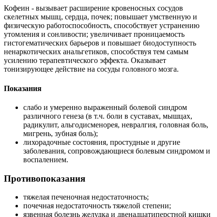
Кофеин - вызывает расширение кровеносных сосудов
скелетных мышц, сердца, почек; повышает умственную и
физическую работоспособность, способствует устранению
утомления и сонливости; увеличивает проницаемость
гистогематических барьеров и повышает биодоступность
ненаркотических анальгетиков, способствуя тем самым
усилению терапевтического эффекта. Оказывает
тонизирующее действие на сосуды головного мозга.
Показания
слабо и умеренно выраженный болевой синдром
различного генеза (в т.ч. боли в суставах, мышцах,
радикулит, альгодисменорея, невралгия, головная боль,
мигрень, зубная боль);
лихорадочные состояния, простудные и другие
заболевания, сопровождающиеся болевым синдромом и
воспалением.
Противопоказания
тяжелая печеночная недостаточность;
почечная недостаточность тяжелой степени;
язвенная болезнь желудка и двенадцатиперстной кишки