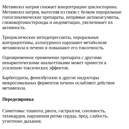
Метамизол натрия снижает концентрацию циклоспорина.
Метамизол натрия, вытесняя из связи с белком пероральные
гипогликемические препараты, непрямые антикоагулянты,
глюкокортикостероиды и индометацин, увеличивает их
активность.
Трициклические антидепрессанты, пероральные
контрацептивы, аллопуринол нарушают метаболизм
метамизола в печени и повышают его токсичность.
Одновременное применение препарата с другими
ненаркотическими анальгетиками может привести к
усилению токсических эффектов.
Барбитураты, фенилбутазон и другие индукторы
микросомальных ферментов печени ослабляют действие
метамизола.
Передозировка
Симптомы: тошнота, рвота, гастралгия, сонливость,
тахикардия, нарушения ритма сердца, бред, слабость,
угнетение дыхания.