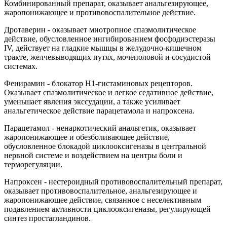
Комбинированный препарат, оказывает анальгезирующее,
жаропонижающее и противовоспалительное действие.
Дротаверин - оказывает миотропное спазмолитическое
действие, обусловленное ингибированием фосфодиэстеразы
IV, действует на гладкие мышцы в желудочно-кишечном
тракте, желчевыводящих путях, мочеполовой и сосудистой
системах.
Фенирамин - блокатор H1-гистаминовых рецепторов.
Оказывает спазмолитическое и легкое седативное действие,
уменьшает явления экссудации, а также усиливает
анальгетическое действие парацетамола и напроксена.
Парацетамол - ненаркотический анальгетик, оказывает
жаропонижающее и обезболивающее действие,
обусловленное блокадой циклооксигеназы в центральной
нервной системе и воздействием на центры боли и
терморегуляции.
Напроксен - нестероидный противовоспалительный препарат,
оказывает противовоспалительное, анальгезирующее и
жаропонижающее действие, связанное с неселективным
подавлением активности циклооксигеназы, регулирующей
синтез простагландинов.