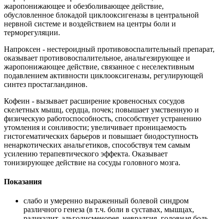
жаропонижающее и обезболивающее действие,
обусловленное блокадой циклооксигеназы в центральной
нервной системе и воздействием на центры боли и
терморегуляции.
Напроксен - нестероидный противовоспалительный препарат,
оказывает противовоспалительное, анальгезирующее и
жаропонижающее действие, связанное с неселективным
подавлением активности циклооксигеназы, регулирующей
синтез простагландинов.
Кофеин - вызывает расширение кровеносных сосудов
скелетных мышц, сердца, почек; повышает умственную и
физическую работоспособность, способствует устранению
утомления и сонливости; увеличивает проницаемость
гистогематических барьеров и повышает биодоступность
ненаркотических анальгетиков, способствуя тем самым
усилению терапевтического эффекта. Оказывает
тонизирующее действие на сосуды головного мозга.
Показания
слабо и умеренно выраженный болевой синдром
различного генеза (в т.ч. боли в суставах, мышцах,
радикулит, альгодисменорея, невралгия, головная боль,