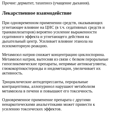
Прочие: дерматит, тахипноэ (учащение дыхания).
Лекарственное взаимодействие
При одновременном применении средств, оказывающих
угнетающее влияние на ЦНС (в т.ч. седативных средств и
транквилизаторов) вероятно усиление выраженности
седативного эффекта и угнетающего действия на
дыхательный центр. Усиливает влияние этанола на
психомоторную реакцию.
Метамизол натрия снижает концентрацию циклоспорина.
Метамизол натрия, вытесняя из связи с белком пероральные
гипогликемические препараты, непрямые антикоагулянты,
глюкокортикостероиды и индометацин, увеличивает их
активность.
Трициклические антидепрессанты, пероральные
контрацептивы, аллопуринол нарушают метаболизм
метамизола в печени и повышают его токсичность.
Одновременное применение препарата с другими
ненаркотическими анальгетиками может привести к
усилению токсических эффектов.