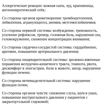
Аллергические реакции: кожная сыпь, зуд, крапивница,
ангионевротический отёк;
Со стороны органов кроветворения: тромбоцитопения,
лейкопения, агранулоцитоз, анемия, метгемоглобинемия;
Со стороны нервной системы: возбуждение, тревожность,
усиление рефлексов, тремор, головная боль, нарушения сна,
головокружение, снижение концентрации внимания;
Со стороны сердечно-сосудистой системы: сердцебиение,
аритмии, повышение артериального давления;
Со стороны пищеварительной системы: эрозивно-язвенные
поражения желудочно-кишечного тракта, тошнота, рвота,
дискомфорт в эпигастрии, боли в животе, запор, нарушение
функции печени;
Со стороны мочевыделительной системы: нарушение
функции почек;
Со стороны органов чувств: снижение слуха, шум в ушах,
повышение внутриглазного давления у пациентов с
закрытоугольной глаукомой;