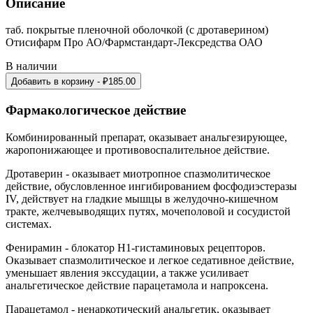
Описание
таб. покрытые пленочной оболочкой (с дротаверином)
Отисифарм Про АО/Фармстандарт-Лексредства ОАО
В наличии
Добавить в корзину
- ₽
185.00
Фармакологическое действие
Комбинированный препарат, оказывает анальгезирующее,
жаропонижающее и противовоспалительное действие.
Дротаверин - оказывает миотропное спазмолитическое
действие, обусловленное ингибированием фосфодиэстеразы
IV, действует на гладкие мышцы в желудочно-кишечном
тракте, желчевыводящих путях, мочеполовой и сосудистой
системах.
Фенирамин - блокатор H1-гистаминовых рецепторов.
Оказывает спазмолитическое и легкое седативное действие,
уменьшает явления экссудации, а также усиливает
анальгетическое действие парацетамола и напроксена.
Парацетамол - ненаркотический анальгетик, оказывает